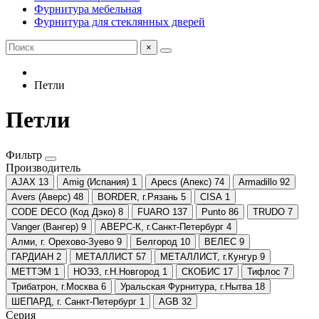
Фурнитура мебельная
Фурнитура для стеклянных дверей
×
Петли
Петли
Фильтр
Производитель
AJAX
13
Amig (Испания)
1
Apecs (Апекс)
74
Armadillo
92
Avers (Аверс)
48
BORDER, г.Рязань
5
CISA
1
CODE DECO (Код Дэко)
8
FUARO
137
Punto
86
TRUDO
7
Vanger (Вангер)
9
АВЕРС-К, г.Санкт-Петербург
4
Алми, г. Орехово-Зуево
9
Белгород
10
ВЕЛЕС
9
ГАРДИАН
2
МЕТАЛЛИСТ
57
МЕТАЛЛИСТ, г.Кунгур
9
МЕТТЭМ
1
НОЭЗ, г.Н.Новгород
1
СКОБИС
17
Тифлос
7
Трибатрон, г.Москва
6
Уральская Фурнитура, г.Нытва
18
ШЕПАРД, г. Санкт-Петербург
1
AGB
32
Серия