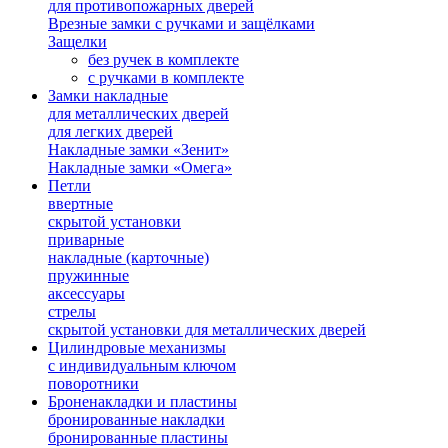
для противопожарных дверей
Врезные замки с ручками и защёлками
Защелки
без ручек в комплекте
с ручками в комплекте
Замки накладные
для металлических дверей
для легких дверей
Накладные замки «Зенит»
Накладные замки «Омега»
Петли
ввертные
скрытой установки
приварные
накладные (карточные)
пружинные
аксессуары
стрелы
скрытой установки для металлических дверей
Цилиндровые механизмы
с индивидуальным ключом
поворотники
Броненакладки и пластины
бронированные накладки
бронированные пластины