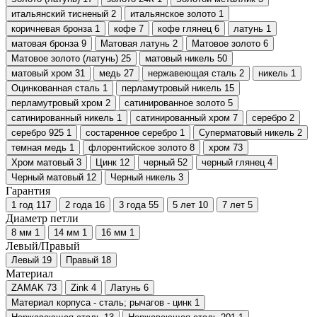
итальянский тисненый
2
итальянское золото
1
коричневая бронза
1
кофе
7
кофе глянец
6
латунь
1
матовая бронза
9
Матовая латунь
2
Матовое золото
6
Матовое золото (латунь)
25
матовый никель
50
матовый хром
31
медь
27
нержавеющая сталь
2
никель
1
Оцинкованная сталь
1
перламутровый никель
15
перламутровый хром
2
сатинированное золото
5
сатинированный никель
1
сатинированный хром
7
серебро
2
серебро 925
1
состаренное серебро
1
Суперматовый никель
2
темная медь
1
флорентийское золото
8
хром
73
Хром матовый
3
Цинк
12
черный
52
черный глянец
4
Черный матовый
12
Черный никель
3
Гарантия
1 год
117
2 года
16
3 года
55
5 лет
10
7 лет
5
Диаметр петли
8 мм
1
14 мм
1
16 мм
1
Левый/Правый
Левый
19
Правый
18
Материал
ZAMAK
73
Zink
4
Латунь
6
Материал корпуса - сталь; рычагов - цинк
1