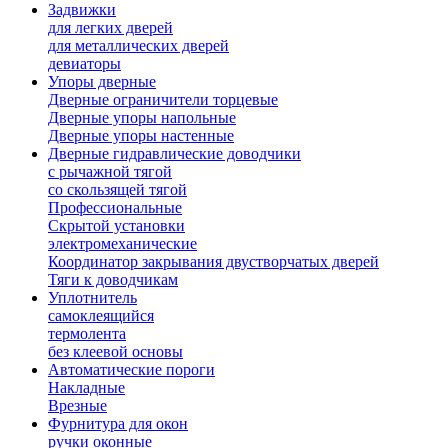
Задвижки
для легких дверей
для металлических дверей
девиаторы
Упоры дверные
Дверные ограничители торцевые
Дверные упоры напольные
Дверные упоры настенные
Дверные гидравлические доводчики
с рычажной тягой
со скользящей тягой
Профессиональные
Скрытой установки
электромеханические
Координатор закрывания двустворчатых дверей
Тяги к доводчикам
Уплотнитель
самоклеящийся
термолента
без клеевой основы
Автоматические пороги
Накладные
Врезные
Фурнитура для окон
ручки оконные