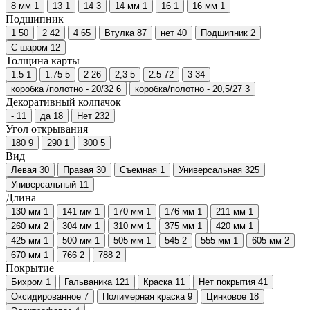
8 мм
1
13
1
14
3
14 мм
1
16
1
16 мм
1
Подшипник
1
50
2
42
4
65
Втулка
87
нет
40
Подшипник
2
С шаром
12
Толщина карты
1.5
1
1.75
5
2
26
2,3
5
2.5
72
3
34
коробка /полотно - 20/32
6
коробка/полотно - 20,5/27
3
Декоративный колпачок
-
11
да
18
Нет
232
Угол открывания
180
9
290
1
300
5
Вид
Левая
30
Правая
30
Съемная
1
Универсальная
325
Универсальный
11
Длина
130 мм
1
141 мм
1
170 мм
1
176 мм
1
211 мм
1
260 мм
2
304 мм
1
310 мм
1
375 мм
1
420 мм
1
425 мм
1
500 мм
1
505 мм
1
545
2
555 мм
1
605 мм
2
670 мм
1
766
2
788
2
Покрытие
Бихром
1
Гальваника
121
Краска
11
Нет покрытия
41
Оксидированное
7
Полимерная краска
9
Цинковое
18