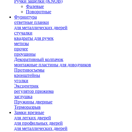
Ручки защелки (KNOB)
Фалевые
Поворотные
Фурнитура
ответные планки
для металлических дверей
стучалки
квадраты для ручек
метизы
прочее
проушины
Декоративный колпачок
монтажные пластины для доводчиков
Противосъемы
кронштейны
уголки
Эксцентрик
регулятор прижима
заглушка
Пружины дверные
Терморазрыв
Замки врезные
для легких дверей
для профильных дверей
для металлических дверей