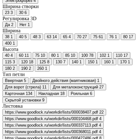
Электрофорез
4
Ширина створки
23
3
30
6
Регулировка 3D
Да
2
Нет
1
Ширина
38
1
40
5
48
3
63
14
65
4
70
27
75
61
76
1
80
17
400
1
Высота
40
4
60
11
75
10
80
1
85
10
100
78
102
1
110
17
115
3
120
18
125
8
130
7
140
1
150
1
160
1
170
1
180
2
190
2
260
1
Тип петли
Ввертная
5
Двойного действия (маятниковая)
1
Для ворот (стрела)
11
Для металоконструкций
27
Карточная
134
Накладная
18
Рояльная
6
Скрытой установки
9
Листовка
https://www.goodlock.ru/workdir/lists/000038407.pdf
22
https://www.goodlock.ru/workdir/lists/000104468.pdf
4
https://www.goodlock.ru/workdir/lists/000337113.pdf
4
https://www.goodlock.ru/workdir/lists/000368011.pdf
4
https://www.goodlock.ru/workdir/lists/000427486.pdf
8