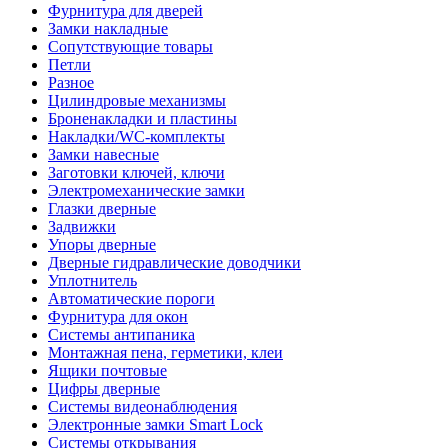
Фурнитура для дверей
Замки накладные
Сопутствующие товары
Петли
Разное
Цилиндровые механизмы
Броненакладки и пластины
Накладки/WC-комплекты
Замки навесные
Заготовки ключей, ключи
Электромеханические замки
Глазки дверные
Задвижки
Упоры дверные
Дверные гидравлические доводчики
Уплотнитель
Автоматические пороги
Фурнитура для окон
Системы антипаника
Монтажная пена, герметики, клеи
Ящики почтовые
Цифры дверные
Системы видеонаблюдения
Электронные замки Smart Lock
Системы открывания