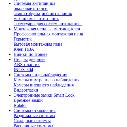
Системы антипаника
овальные штанги
замки с функцией анти-паник
механизмы анти-паник
аксессуары для систем антипаника
Монтажная пена, герметики, клеи
Профессиональная монтажная пена
Герметик
Бытовая монтажная пена
Клей ПВА
Ящики почтовые
Цифры дверные
ABS-пластик
INOX 304
Системы видеонаблюдения
Камеры внутреннего наблюдения
Камеры внешнего наблюдения
Видеоглазки
Электронные замки Smart Lock
Врезные замки
Rotator
Системы открывания
Раздвижные системы
Складные системы
Распашные системы