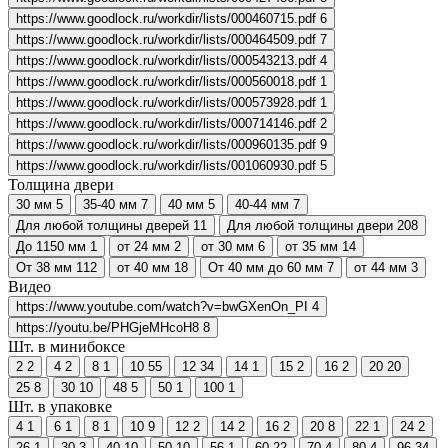
https://www.goodlock.ru/workdir/lists/000460715.pdf
6
https://www.goodlock.ru/workdir/lists/000464509.pdf
7
https://www.goodlock.ru/workdir/lists/000543213.pdf
4
https://www.goodlock.ru/workdir/lists/000560018.pdf
1
https://www.goodlock.ru/workdir/lists/000573928.pdf
1
https://www.goodlock.ru/workdir/lists/000714146.pdf
2
https://www.goodlock.ru/workdir/lists/000960135.pdf
9
https://www.goodlock.ru/workdir/lists/001060930.pdf
5
Толщина двери
30 мм
5
35-40 мм
7
40 мм
5
40-44 мм
7
Для любой толщины дверей
11
Для любой толщины двери
208
До 1150 мм
1
от 24 мм
2
от 30 мм
6
от 35 мм
14
От 38 мм
112
от 40 мм
18
От 40 мм до 60 мм
7
от 44 мм
3
Видео
https://www.youtube.com/watch?v=bwGXenOn_PI
4
https://youtu.be/PHGjeMHcoH8
8
Шт. в минибоксе
2
2
4
2
8
1
10
55
12
34
14
1
15
2
16
2
20
20
25
8
30
10
48
5
50
1
100
1
Шт. в упаковке
4
1
6
1
8
1
10
9
12
2
14
2
16
2
20
8
22
1
24
2
26
1
30
3
40
10
50
10
56
1
60
22
70
4
80
4
96
34