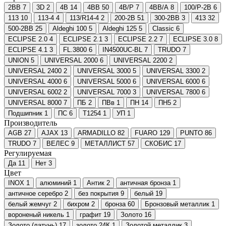
2BB
7
3D
2
4B
14
4BB
50
4B/P
7
4BB/A
8
100/P-2B
6
113
10
113-4
4
113/R14-4
2
200-2B
51
300-2BB
3
413
32
500-2BB
25
Aldeghi 100
5
Aldeghi 125
5
Classic
6
ECLIPSE 2.0
4
ECLIPSE 2.1
3
ECLIPSE 2.2
7
ECLIPSE 3.0
8
ECLIPSE 4.1
3
FL.3800
6
IN4500UC-BL
7
TRUDO
7
UNION
5
UNIVERSAL 2000
6
UNIVERSAL 2200
2
UNIVERSAL 2400
2
UNIVERSAL 3000
5
UNIVERSAL 3300
2
UNIVERSAL 4000
6
UNIVERSAL 5000
6
UNIVERSAL 6000
6
UNIVERSAL 6002
2
UNIVERSAL 7000
3
UNIVERSAL 7800
6
UNIVERSAL 8000
7
ПБ
2
ПВв
1
ПН
14
ПН5
2
Подшипник
1
ПС
6
Т1254
1
УП
1
Производитель
AGB
27
AJAX
13
ARMADILLO
82
FUARO
129
PUNTO
86
TRUDO
7
ВЕЛЕС
9
МЕТАЛЛИСТ
57
СКОБИС
17
Регулируемая
Да
11
Нет
3
Цвет
INOX
1
алюминий
1
Антик
2
античная бронза
1
античное серебро
2
без покрытия
9
белый
19
белый жемчуг
2
бихром
2
бронза
60
Бронзовый металлик
1
вороненый никель
1
графит
19
Золото
16
Золото (латунь)
17
золото 24К
1
Золотой металлик
3