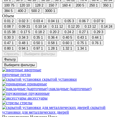
100
75
120
10
128
2
150
7
160
4
200
5
250
1
350
1
384
5
400
2
500
2
3000
1
Объем
0.01
2
0.02
3
0.03
4
0.04
11
0.05
3
0.06
7
0.07
9
0.08
7
0.09
21
0.10
14
0.11
12
0.12
20
0.13
12
0.14
24
0.15
38
0.17
5
0.18
2
0.20
2
0.24
2
0.27
1
0.29
3
0.30
3
0.34
3
0.35
1
0.36
4
0.40
5
0.43
1
0.44
1
0.47
1
0.48
1
0.50
1
0.58
1
0.60
1
0.75
1
0.76
1
0.80
1
0.94
1
0.97
1
1.28
1
1.32
1
1.34
1
Сбросить
Выберите фильтры
Фильтр
Выберите фильтры
ввертные
пяточные петли
скрытой установки
приварные
накладные (карточные)
пружинные
аксессуары
стрелы
скрытой
установки для металлических дверей
По умолчанию
Название
Цена