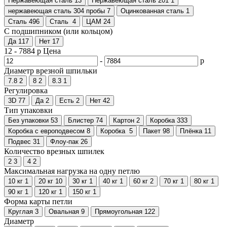
Нержавеющая сталь
13
Нержавеющая сталь 201
1
нержавеющая сталь 304 пробы
7
Оцинкованная сталь
1
Сталь
496
Сталь
4
ЦАМ
24
С подшипником (или кольцом)
Да
117
Нет
17
12
-
7884
р
Цена
-
р
Диаметр врезной шпильки
7.8
2
8
2
8.3
1
Регулировка
3D
77
Да
2
Есть
2
Нет
42
Тип упаковки
Без упаковки
53
Блистер
74
Картон
2
Коробка
333
Коробка с европодвесом
8
Коробка
5
Пакет
98
Плёнка
11
Подвес
31
Флоу-пак
26
Количество врезных шпилек
2
3
4
2
Максимальная нагрузка на одну петлю
10 кг
1
20 кг
10
30 кг
1
40 кг
1
60 кг
2
70 кг
1
80 кг
1
90 кг
1
120 кг
1
150 кг
1
Форма карты петли
Круглая
3
Овальная
9
Прямоугольная
122
Диаметр