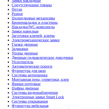
Замки накладные
Сопутствующие товары
Петли
Разное
Цилиндровые механизмы
Броненакладки и пластины
Накладки/WC-комплекты
Замки навесные
Заготовки ключей, ключи
Электромеханические замки
Глазки дверные
Задвижки
Упоры дверные
Дверные гидравлические доводчики
Уплотнитель
Автоматические пороги
Фурнитура для окон
Системы антипаника
Монтажная пена, герметики, клеи
Ящики почтовые
Цифры дверные
Системы видеонаблюдения
Электронные замки Smart Lock
Системы открывания
Фурнитура мебельная