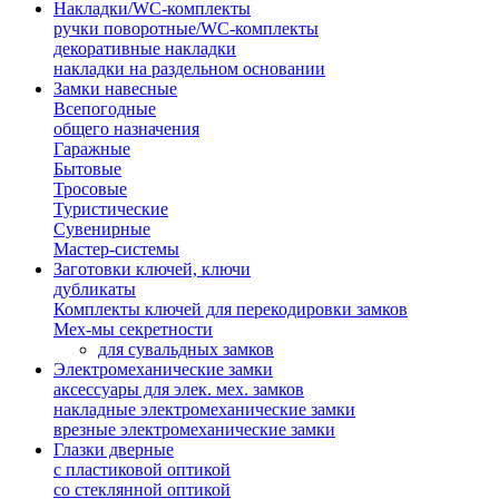
Накладки/WC-комплекты
ручки поворотные/WC-комплекты
декоративные накладки
накладки на раздельном основании
Замки навесные
Всепогодные
общего назначения
Гаражные
Бытовые
Тросовые
Туристические
Сувенирные
Мастер-системы
Заготовки ключей, ключи
дубликаты
Комплекты ключей для перекодировки замков
Мех-мы секретности
для сувальдных замков
Электромеханические замки
аксессуары для элек. мех. замков
накладные электромеханические замки
врезные электромеханические замки
Глазки дверные
с пластиковой оптикой
со стеклянной оптикой