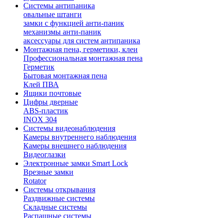
Системы антипаника
овальные штанги
замки с функцией анти-паник
механизмы анти-паник
аксессуары для систем антипаника
Монтажная пена, герметики, клеи
Профессиональная монтажная пена
Герметик
Бытовая монтажная пена
Клей ПВА
Ящики почтовые
Цифры дверные
ABS-пластик
INOX 304
Системы видеонаблюдения
Камеры внутреннего наблюдения
Камеры внешнего наблюдения
Видеоглазки
Электронные замки Smart Lock
Врезные замки
Rotator
Системы открывания
Раздвижные системы
Складные системы
Распашные системы