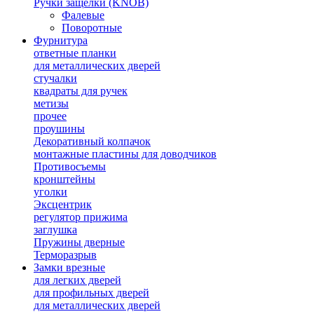
Ручки защелки (KNOB)
Фалевые
Поворотные
Фурнитура
ответные планки
для металлических дверей
стучалки
квадраты для ручек
метизы
прочее
проушины
Декоративный колпачок
монтажные пластины для доводчиков
Противосъемы
кронштейны
уголки
Эксцентрик
регулятор прижима
заглушка
Пружины дверные
Терморазрыв
Замки врезные
для легких дверей
для профильных дверей
для металлических дверей