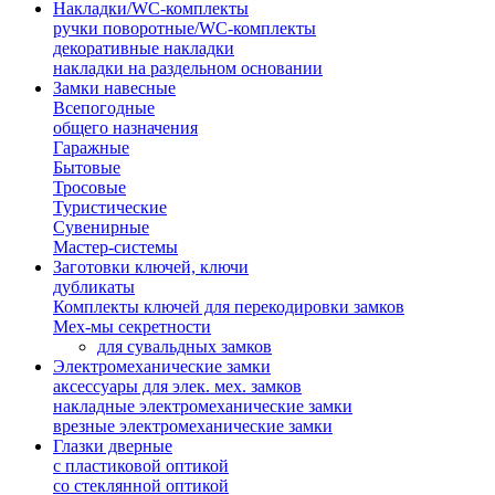
Накладки/WC-комплекты
ручки поворотные/WC-комплекты
декоративные накладки
накладки на раздельном основании
Замки навесные
Всепогодные
общего назначения
Гаражные
Бытовые
Тросовые
Туристические
Сувенирные
Мастер-системы
Заготовки ключей, ключи
дубликаты
Комплекты ключей для перекодировки замков
Мех-мы секретности
для сувальдных замков
Электромеханические замки
аксессуары для элек. мех. замков
накладные электромеханические замки
врезные электромеханические замки
Глазки дверные
с пластиковой оптикой
со стеклянной оптикой