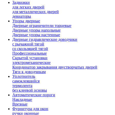
Задвижки
для легких дверей
для металлических дверей
девиаторы
Упоры дверные
Дверные ограничители торцевые
Дверные упоры напольные
Дверные упоры настенные
Дверные гидравлические доводчики
с рычажной тягой
со скользящей тягой
Профессиональные
Скрытой установки
электромеханические
Координатор закрывания двустворчатых дверей
Тяги к доводчикам
Уплотнитель
самоклеящийся
термолента
без клеевой основы
Автоматические пороги
Накладные
Врезные
Фурнитура для окон
ручки оконные