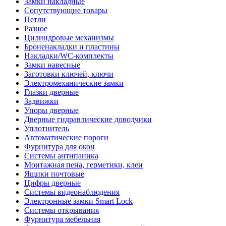
Замки накладные
Сопутствующие товары
Петли
Разное
Цилиндровые механизмы
Броненакладки и пластины
Накладки/WC-комплекты
Замки навесные
Заготовки ключей, ключи
Электромеханические замки
Глазки дверные
Задвижки
Упоры дверные
Дверные гидравлические доводчики
Уплотнитель
Автоматические пороги
Фурнитура для окон
Системы антипаника
Монтажная пена, герметики, клеи
Ящики почтовые
Цифры дверные
Системы видеонаблюдения
Электронные замки Smart Lock
Системы открывания
Фурнитура мебельная