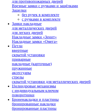
для противопожарных дверей
Врезные замки с ручками и защёлками
Защелки
без ручек в комплекте
с ручками в комплекте
Замки накладные
для металлических дверей
для легких дверей
Накладные замки «Зенит»
Накладные замки «Омега»
Петли
ввертные
скрытой установки
приварные
накладные (карточные)
пружинные
аксессуары
стрелы
скрытой установки для металлических дверей
Цилиндровые механизмы
с индивидуальным ключом
поворотники
Броненакладки и пластины
бронированные накладки
бронированные пластины