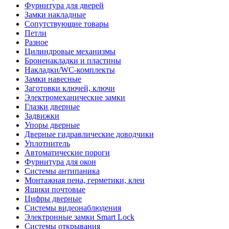
Фурнитура для дверей
Замки накладные
Сопутствующие товары
Петли
Разное
Цилиндровые механизмы
Броненакладки и пластины
Накладки/WC-комплекты
Замки навесные
Заготовки ключей, ключи
Электромеханические замки
Глазки дверные
Задвижки
Упоры дверные
Дверные гидравлические доводчики
Уплотнитель
Автоматические пороги
Фурнитура для окон
Системы антипаника
Монтажная пена, герметики, клеи
Ящики почтовые
Цифры дверные
Системы видеонаблюдения
Электронные замки Smart Lock
Системы открывания