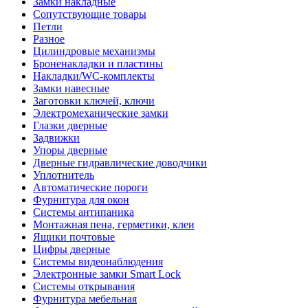
Замки накладные
Сопутствующие товары
Петли
Разное
Цилиндровые механизмы
Броненакладки и пластины
Накладки/WC-комплекты
Замки навесные
Заготовки ключей, ключи
Электромеханические замки
Глазки дверные
Задвижки
Упоры дверные
Дверные гидравлические доводчики
Уплотнитель
Автоматические пороги
Фурнитура для окон
Системы антипаника
Монтажная пена, герметики, клеи
Ящики почтовые
Цифры дверные
Системы видеонаблюдения
Электронные замки Smart Lock
Системы открывания
Фурнитура мебельная