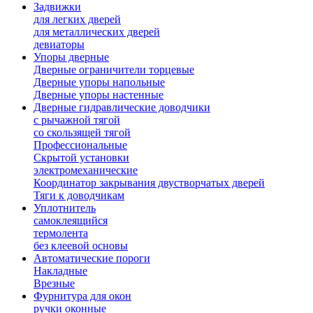
Задвижки
для легких дверей
для металлических дверей
девиаторы
Упоры дверные
Дверные ограничители торцевые
Дверные упоры напольные
Дверные упоры настенные
Дверные гидравлические доводчики
с рычажной тягой
со скользящей тягой
Профессиональные
Скрытой установки
электромеханические
Координатор закрывания двустворчатых дверей
Тяги к доводчикам
Уплотнитель
самоклеящийся
термолента
без клеевой основы
Автоматические пороги
Накладные
Врезные
Фурнитура для окон
ручки оконные