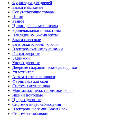
Фурнитура для дверей
Замки накладные
Сопутствующие товары
Петли
Разное
Цилиндровые механизмы
Броненакладки и пластины
Накладки/WC-комплекты
Замки навесные
Заготовки ключей, ключи
Электромеханические замки
Глазки дверные
Задвижки
Упоры дверные
Дверные гидравлические доводчики
Уплотнитель
Автоматические пороги
Фурнитура для окон
Системы антипаника
Монтажная пена, герметики, клеи
Ящики почтовые
Цифры дверные
Системы видеонаблюдения
Электронные замки Smart Lock
Системы открывания