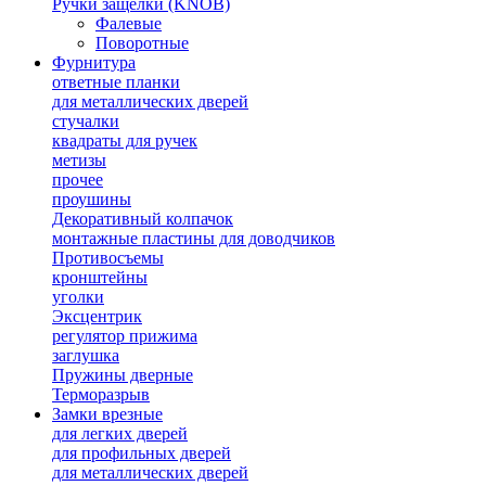
Ручки защелки (KNOB)
Фалевые
Поворотные
Фурнитура
ответные планки
для металлических дверей
стучалки
квадраты для ручек
метизы
прочее
проушины
Декоративный колпачок
монтажные пластины для доводчиков
Противосъемы
кронштейны
уголки
Эксцентрик
регулятор прижима
заглушка
Пружины дверные
Терморазрыв
Замки врезные
для легких дверей
для профильных дверей
для металлических дверей