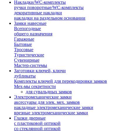
Накладки/WC-комплекты
ручки поворотные/WC-комплекты
декоративные накладки
накладки на раздельном основании
Замки навесные
Всепогодные
общего назначения
Гаражные
Бытовые
Тросовые
Туристические
Сувенирные
Мастер-системы
Заготовки ключей, ключи
дубликаты
Комплекты ключей для перекодировки замков
Мех-мы секретности
для сувальдных замков
Электромеханические замки
аксессуары для элек. мех. замков
накладные электромеханические замки
врезные электромеханические замки
Глазки дверные
с пластиковой оптикой
со стеклянной оптикой