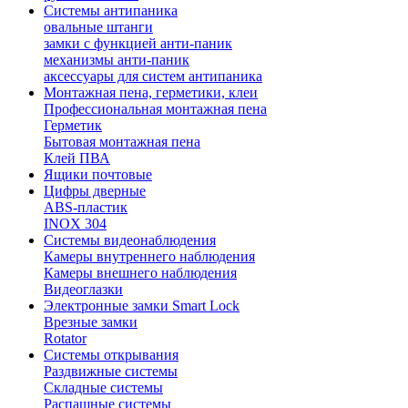
Системы антипаника
овальные штанги
замки с функцией анти-паник
механизмы анти-паник
аксессуары для систем антипаника
Монтажная пена, герметики, клеи
Профессиональная монтажная пена
Герметик
Бытовая монтажная пена
Клей ПВА
Ящики почтовые
Цифры дверные
ABS-пластик
INOX 304
Системы видеонаблюдения
Камеры внутреннего наблюдения
Камеры внешнего наблюдения
Видеоглазки
Электронные замки Smart Lock
Врезные замки
Rotator
Системы открывания
Раздвижные системы
Складные системы
Распашные системы