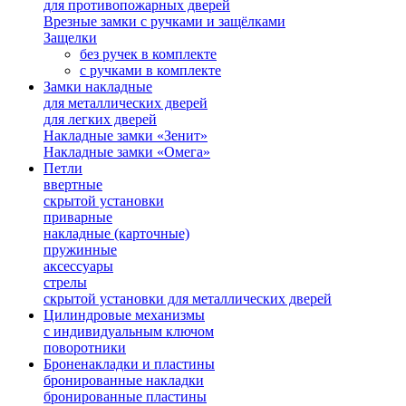
для противопожарных дверей
Врезные замки с ручками и защёлками
Защелки
без ручек в комплекте
с ручками в комплекте
Замки накладные
для металлических дверей
для легких дверей
Накладные замки «Зенит»
Накладные замки «Омега»
Петли
ввертные
скрытой установки
приварные
накладные (карточные)
пружинные
аксессуары
стрелы
скрытой установки для металлических дверей
Цилиндровые механизмы
с индивидуальным ключом
поворотники
Броненакладки и пластины
бронированные накладки
бронированные пластины