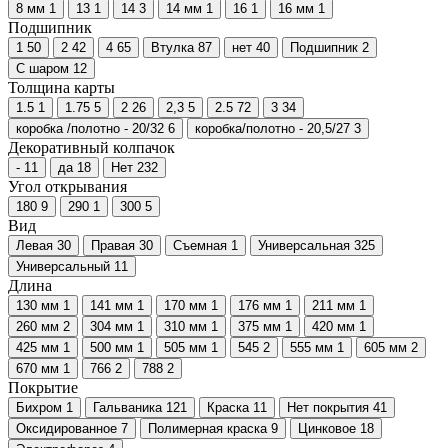
8 мм
1
13
1
14
3
14 мм
1
16
1
16 мм
1
Подшипник
1
50
2
42
4
65
Втулка
87
нет
40
Подшипник
2
С шаром
12
Толщина карты
1.5
1
1.75
5
2
26
2,3
5
2.5
72
3
34
коробка /полотно - 20/32
6
коробка/полотно - 20,5/27
3
Декоративный колпачок
-
11
да
18
Нет
232
Угол открывания
180
9
290
1
300
5
Вид
Левая
30
Правая
30
Съемная
1
Универсальная
325
Универсальный
11
Длина
130 мм
1
141 мм
1
170 мм
1
176 мм
1
211 мм
1
260 мм
2
304 мм
1
310 мм
1
375 мм
1
420 мм
1
425 мм
1
500 мм
1
505 мм
1
545
2
555 мм
1
605 мм
2
670 мм
1
766
2
788
2
Покрытие
Бихром
1
Гальваника
121
Краска
11
Нет покрытия
41
Оксидированное
7
Полимерная краска
9
Цинковое
18