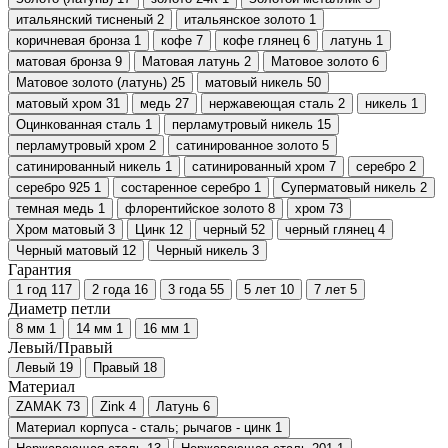
итальянский тисненый
2
итальянское золото
1
коричневая бронза
1
кофе
7
кофе глянец
6
латунь
1
матовая бронза
9
Матовая латунь
2
Матовое золото
6
Матовое золото (латунь)
25
матовый никель
50
матовый хром
31
медь
27
нержавеющая сталь
2
никель
1
Оцинкованная сталь
1
перламутровый никель
15
перламутровый хром
2
сатинированное золото
5
сатинированный никель
1
сатинированный хром
7
серебро
2
серебро 925
1
состаренное серебро
1
Суперматовый никель
2
темная медь
1
флорентийское золото
8
хром
73
Хром матовый
3
Цинк
12
черный
52
черный глянец
4
Черный матовый
12
Черный никель
3
Гарантия
1 год
117
2 года
16
3 года
55
5 лет
10
7 лет
5
Диаметр петли
8 мм
1
14 мм
1
16 мм
1
Левый/Правый
Левый
19
Правый
18
Материал
ZAMAK
73
Zink
4
Латунь
6
Материал корпуса - сталь; рычагов - цинк
1