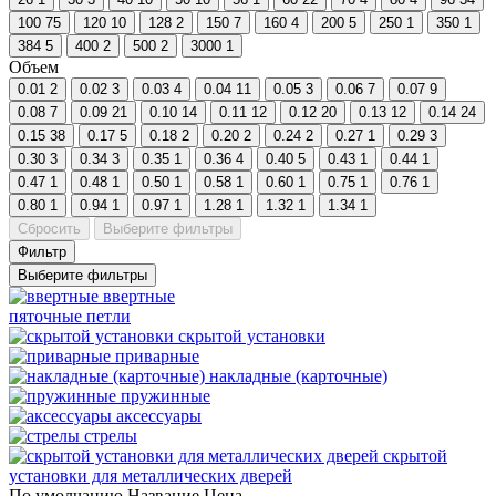
100
75
120
10
128
2
150
7
160
4
200
5
250
1
350
1
384
5
400
2
500
2
3000
1
Объем
0.01
2
0.02
3
0.03
4
0.04
11
0.05
3
0.06
7
0.07
9
0.08
7
0.09
21
0.10
14
0.11
12
0.12
20
0.13
12
0.14
24
0.15
38
0.17
5
0.18
2
0.20
2
0.24
2
0.27
1
0.29
3
0.30
3
0.34
3
0.35
1
0.36
4
0.40
5
0.43
1
0.44
1
0.47
1
0.48
1
0.50
1
0.58
1
0.60
1
0.75
1
0.76
1
0.80
1
0.94
1
0.97
1
1.28
1
1.32
1
1.34
1
Сбросить
Выберите фильтры
Фильтр
Выберите фильтры
ввертные
пяточные петли
скрытой установки
приварные
накладные (карточные)
пружинные
аксессуары
стрелы
скрытой
установки для металлических дверей
По умолчанию
Название
Цена