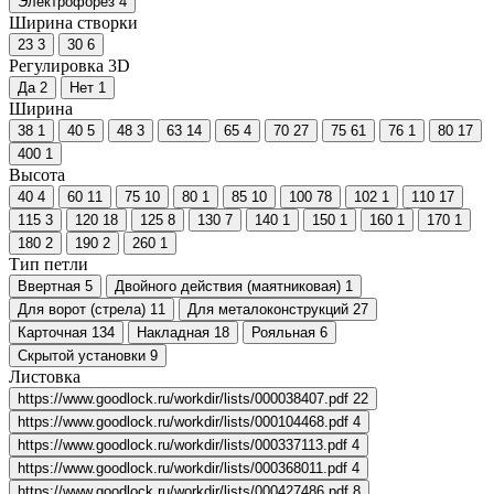
Электрофорез
4
Ширина створки
23
3
30
6
Регулировка 3D
Да
2
Нет
1
Ширина
38
1
40
5
48
3
63
14
65
4
70
27
75
61
76
1
80
17
400
1
Высота
40
4
60
11
75
10
80
1
85
10
100
78
102
1
110
17
115
3
120
18
125
8
130
7
140
1
150
1
160
1
170
1
180
2
190
2
260
1
Тип петли
Ввертная
5
Двойного действия (маятниковая)
1
Для ворот (стрела)
11
Для металоконструкций
27
Карточная
134
Накладная
18
Рояльная
6
Скрытой установки
9
Листовка
https://www.goodlock.ru/workdir/lists/000038407.pdf
22
https://www.goodlock.ru/workdir/lists/000104468.pdf
4
https://www.goodlock.ru/workdir/lists/000337113.pdf
4
https://www.goodlock.ru/workdir/lists/000368011.pdf
4
https://www.goodlock.ru/workdir/lists/000427486.pdf
8