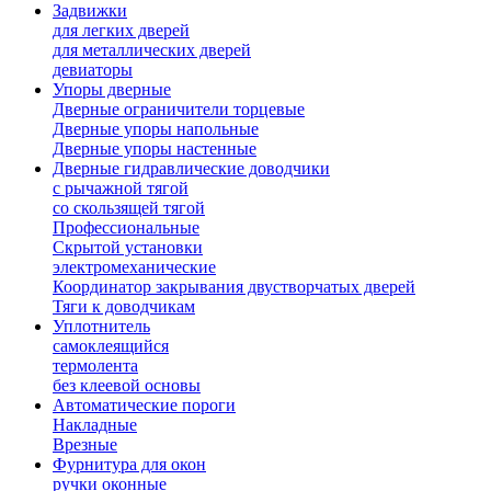
Задвижки
для легких дверей
для металлических дверей
девиаторы
Упоры дверные
Дверные ограничители торцевые
Дверные упоры напольные
Дверные упоры настенные
Дверные гидравлические доводчики
с рычажной тягой
со скользящей тягой
Профессиональные
Скрытой установки
электромеханические
Координатор закрывания двустворчатых дверей
Тяги к доводчикам
Уплотнитель
самоклеящийся
термолента
без клеевой основы
Автоматические пороги
Накладные
Врезные
Фурнитура для окон
ручки оконные