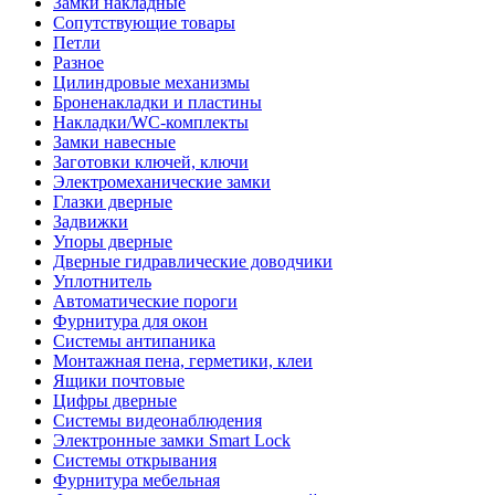
Замки накладные
Сопутствующие товары
Петли
Разное
Цилиндровые механизмы
Броненакладки и пластины
Накладки/WC-комплекты
Замки навесные
Заготовки ключей, ключи
Электромеханические замки
Глазки дверные
Задвижки
Упоры дверные
Дверные гидравлические доводчики
Уплотнитель
Автоматические пороги
Фурнитура для окон
Системы антипаника
Монтажная пена, герметики, клеи
Ящики почтовые
Цифры дверные
Системы видеонаблюдения
Электронные замки Smart Lock
Системы открывания
Фурнитура мебельная