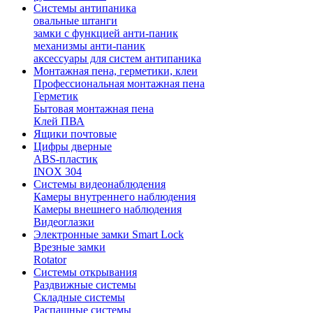
Системы антипаника
овальные штанги
замки с функцией анти-паник
механизмы анти-паник
аксессуары для систем антипаника
Монтажная пена, герметики, клеи
Профессиональная монтажная пена
Герметик
Бытовая монтажная пена
Клей ПВА
Ящики почтовые
Цифры дверные
ABS-пластик
INOX 304
Системы видеонаблюдения
Камеры внутреннего наблюдения
Камеры внешнего наблюдения
Видеоглазки
Электронные замки Smart Lock
Врезные замки
Rotator
Системы открывания
Раздвижные системы
Складные системы
Распашные системы