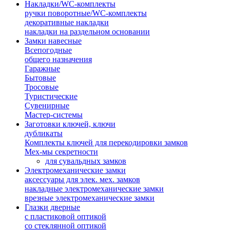
Накладки/WC-комплекты
ручки поворотные/WC-комплекты
декоративные накладки
накладки на раздельном основании
Замки навесные
Всепогодные
общего назначения
Гаражные
Бытовые
Тросовые
Туристические
Сувенирные
Мастер-системы
Заготовки ключей, ключи
дубликаты
Комплекты ключей для перекодировки замков
Мех-мы секретности
для сувальдных замков
Электромеханические замки
аксессуары для элек. мех. замков
накладные электромеханические замки
врезные электромеханические замки
Глазки дверные
с пластиковой оптикой
со стеклянной оптикой