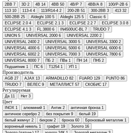
2BB
7
3D
2
4B
14
4BB
50
4B/P
7
4BB/A
8
100/P-2B
6
113
10
113-4
4
113/R14-4
2
200-2B
51
300-2BB
3
413
32
500-2BB
25
Aldeghi 100
5
Aldeghi 125
5
Classic
6
ECLIPSE 2.0
4
ECLIPSE 2.1
3
ECLIPSE 2.2
7
ECLIPSE 3.0
8
ECLIPSE 4.1
3
FL.3800
6
IN4500UC-BL
7
TRUDO
7
UNION
5
UNIVERSAL 2000
6
UNIVERSAL 2200
2
UNIVERSAL 2400
2
UNIVERSAL 3000
5
UNIVERSAL 3300
2
UNIVERSAL 4000
6
UNIVERSAL 5000
6
UNIVERSAL 6000
6
UNIVERSAL 6002
2
UNIVERSAL 7000
3
UNIVERSAL 7800
6
UNIVERSAL 8000
7
ПБ
2
ПВв
1
ПН
14
ПН5
2
Подшипник
1
ПС
6
Т1254
1
УП
1
Производитель
AGB
27
AJAX
13
ARMADILLO
82
FUARO
129
PUNTO
86
TRUDO
7
ВЕЛЕС
9
МЕТАЛЛИСТ
57
СКОБИС
17
Регулируемая
Да
11
Нет
3
Цвет
INOX
1
алюминий
1
Антик
2
античная бронза
1
античное серебро
2
без покрытия
9
белый
19
белый жемчуг
2
бихром
2
бронза
60
Бронзовый металлик
1
вороненый никель
1
графит
19
Золото
16
Золото (латунь)
17
золото 24К
1
Золотой металлик
3