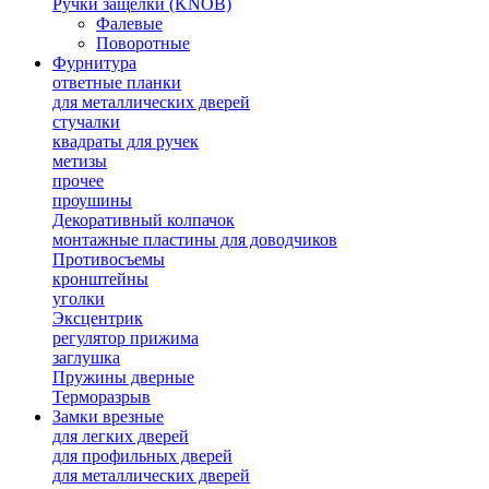
Ручки защелки (KNOB)
Фалевые
Поворотные
Фурнитура
ответные планки
для металлических дверей
стучалки
квадраты для ручек
метизы
прочее
проушины
Декоративный колпачок
монтажные пластины для доводчиков
Противосъемы
кронштейны
уголки
Эксцентрик
регулятор прижима
заглушка
Пружины дверные
Терморазрыв
Замки врезные
для легких дверей
для профильных дверей
для металлических дверей