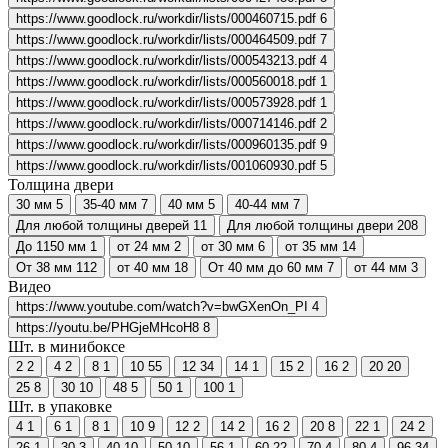
https://www.goodlock.ru/workdir/lists/000460715.pdf
6
https://www.goodlock.ru/workdir/lists/000464509.pdf
7
https://www.goodlock.ru/workdir/lists/000543213.pdf
4
https://www.goodlock.ru/workdir/lists/000560018.pdf
1
https://www.goodlock.ru/workdir/lists/000573928.pdf
1
https://www.goodlock.ru/workdir/lists/000714146.pdf
2
https://www.goodlock.ru/workdir/lists/000960135.pdf
9
https://www.goodlock.ru/workdir/lists/001060930.pdf
5
Толщина двери
30 мм
5
35-40 мм
7
40 мм
5
40-44 мм
7
Для любой толщины дверей
11
Для любой толщины двери
208
До 1150 мм
1
от 24 мм
2
от 30 мм
6
от 35 мм
14
От 38 мм
112
от 40 мм
18
От 40 мм до 60 мм
7
от 44 мм
3
Видео
https://www.youtube.com/watch?v=bwGXenOn_PI
4
https://youtu.be/PHGjeMHcoH8
8
Шт. в минибоксе
2
2
4
2
8
1
10
55
12
34
14
1
15
2
16
2
20
20
25
8
30
10
48
5
50
1
100
1
Шт. в упаковке
4
1
6
1
8
1
10
9
12
2
14
2
16
2
20
8
22
1
24
2
26
1
30
3
40
10
50
10
56
1
60
22
70
4
80
4
96
34