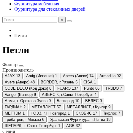
Фурнитура мебельная
Фурнитура для стеклянных дверей
×
Петли
Петли
Фильтр
Производитель
AJAX
13
Amig (Испания)
1
Apecs (Апекс)
74
Armadillo
92
Avers (Аверс)
48
BORDER, г.Рязань
5
CISA
1
CODE DECO (Код Дэко)
8
FUARO
137
Punto
86
TRUDO
7
Vanger (Вангер)
9
АВЕРС-К, г.Санкт-Петербург
4
Алми, г. Орехово-Зуево
9
Белгород
10
ВЕЛЕС
9
ГАРДИАН
2
МЕТАЛЛИСТ
57
МЕТАЛЛИСТ, г.Кунгур
9
МЕТТЭМ
1
НОЭЗ, г.Н.Новгород
1
СКОБИС
17
Тифлос
7
Трибатрон, г.Москва
6
Уральская Фурнитура, г.Нытва
18
ШЕПАРД, г. Санкт-Петербург
1
AGB
32
Серия