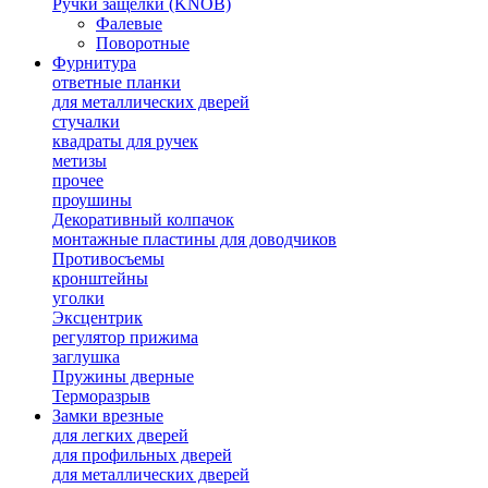
Ручки защелки (KNOB)
Фалевые
Поворотные
Фурнитура
ответные планки
для металлических дверей
стучалки
квадраты для ручек
метизы
прочее
проушины
Декоративный колпачок
монтажные пластины для доводчиков
Противосъемы
кронштейны
уголки
Эксцентрик
регулятор прижима
заглушка
Пружины дверные
Терморазрыв
Замки врезные
для легких дверей
для профильных дверей
для металлических дверей