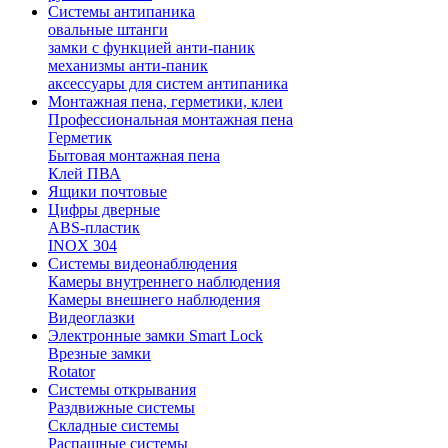
Системы антипаника
овальные штанги
замки с функцией анти-паник
механизмы анти-паник
аксессуары для систем антипаника
Монтажная пена, герметики, клеи
Профессиональная монтажная пена
Герметик
Бытовая монтажная пена
Клей ПВА
Ящики почтовые
Цифры дверные
ABS-пластик
INOX 304
Системы видеонаблюдения
Камеры внутреннего наблюдения
Камеры внешнего наблюдения
Видеоглазки
Электронные замки Smart Lock
Врезные замки
Rotator
Системы открывания
Раздвижные системы
Складные системы
Распашные системы