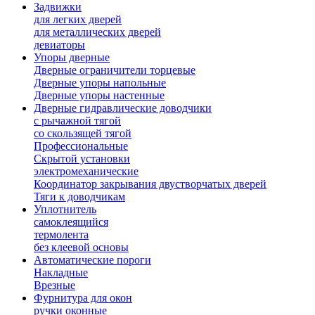
Задвижки
для легких дверей
для металлических дверей
девиаторы
Упоры дверные
Дверные ограничители торцевые
Дверные упоры напольные
Дверные упоры настенные
Дверные гидравлические доводчики
с рычажной тягой
со скользящей тягой
Профессиональные
Скрытой установки
электромеханические
Координатор закрывания двустворчатых дверей
Тяги к доводчикам
Уплотнитель
самоклеящийся
термолента
без клеевой основы
Автоматические пороги
Накладные
Врезные
Фурнитура для окон
ручки оконные