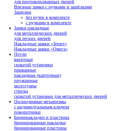
для противопожарных дверей
Врезные замки с ручками и защёлками
Защелки
без ручек в комплекте
с ручками в комплекте
Замки накладные
для металлических дверей
для легких дверей
Накладные замки «Зенит»
Накладные замки «Омега»
Петли
ввертные
скрытой установки
приварные
накладные (карточные)
пружинные
аксессуары
стрелы
скрытой установки для металлических дверей
Цилиндровые механизмы
с индивидуальным ключом
поворотники
Броненакладки и пластины
бронированные накладки
бронированные пластины