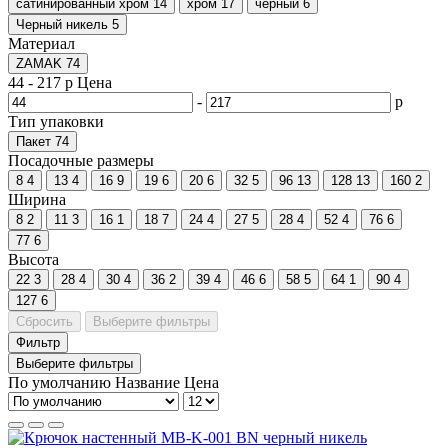
сатинированный хром
14
хром
17
черный
6
Черный никель
5
Материал
ZAMAK
74
44
-
217
р
Цена
-
р
Тип упаковки
Пакет
74
Посадочные размеры
8
4
13
4
16
9
19
6
20
6
32
5
96
13
128
13
160
2
Ширина
8
2
11
3
16
1
18
7
24
4
27
5
28
4
52
4
76
6
77
6
Высота
22
3
28
4
30
4
36
2
39
4
46
6
58
5
64
1
90
4
127
6
Сбросить
Выберите фильтры
Фильтр
Выберите фильтры
По умолчанию
Название
Цена