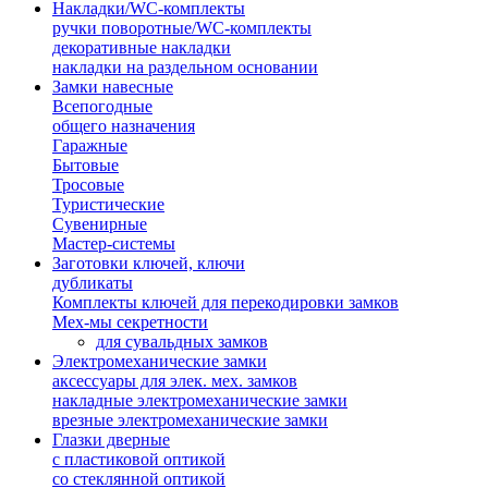
Накладки/WC-комплекты
ручки поворотные/WC-комплекты
декоративные накладки
накладки на раздельном основании
Замки навесные
Всепогодные
общего назначения
Гаражные
Бытовые
Тросовые
Туристические
Сувенирные
Мастер-системы
Заготовки ключей, ключи
дубликаты
Комплекты ключей для перекодировки замков
Мех-мы секретности
для сувальдных замков
Электромеханические замки
аксессуары для элек. мех. замков
накладные электромеханические замки
врезные электромеханические замки
Глазки дверные
с пластиковой оптикой
со стеклянной оптикой