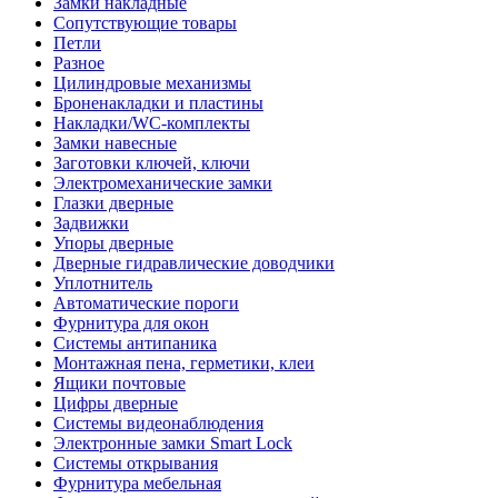
Замки накладные
Сопутствующие товары
Петли
Разное
Цилиндровые механизмы
Броненакладки и пластины
Накладки/WC-комплекты
Замки навесные
Заготовки ключей, ключи
Электромеханические замки
Глазки дверные
Задвижки
Упоры дверные
Дверные гидравлические доводчики
Уплотнитель
Автоматические пороги
Фурнитура для окон
Системы антипаника
Монтажная пена, герметики, клеи
Ящики почтовые
Цифры дверные
Системы видеонаблюдения
Электронные замки Smart Lock
Системы открывания
Фурнитура мебельная