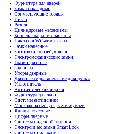
Фурнитура для дверей
Замки накладные
Сопутствующие товары
Петли
Разное
Цилиндровые механизмы
Броненакладки и пластины
Накладки/WC-комплекты
Замки навесные
Заготовки ключей, ключи
Электромеханические замки
Глазки дверные
Задвижки
Упоры дверные
Дверные гидравлические доводчики
Уплотнитель
Автоматические пороги
Фурнитура для окон
Системы антипаника
Монтажная пена, герметики, клеи
Ящики почтовые
Цифры дверные
Системы видеонаблюдения
Электронные замки Smart Lock
Системы открывания