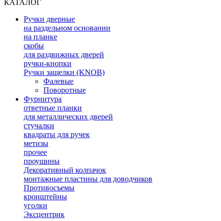
КАТАЛОГ
Ручки дверные
на раздельном основании
на планке
скобы
для раздвижных дверей
ручки-кнопки
Ручки защелки (KNOB)
Фалевые
Поворотные
Фурнитура
ответные планки
для металлических дверей
стучалки
квадраты для ручек
метизы
прочее
проушины
Декоративный колпачок
монтажные пластины для доводчиков
Противосъемы
кронштейны
уголки
Эксцентрик