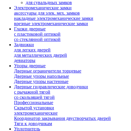
для сувальдных замков
Электромеханические замки
аксессуары для элек. мех. замков
накладные электромеханические замки
врезные электромеханические замки
Глазки дверные
с пластиковой оптикой
со стеклянной оптикой
Задвижки
для легких дверей
для металлических дверей
девиаторы
Упоры дверные
Дверные ограничители торцевые
Дверные упоры напольные
Дверные упоры настенные
Дверные гидравлические доводчики
с рычажной тягой
со скользящей тягой
Профессиональные
Скрытой установки
электромеханические
Координатор закрывания двустворчатых дверей
Тяги к доводчикам
Уплотнитель