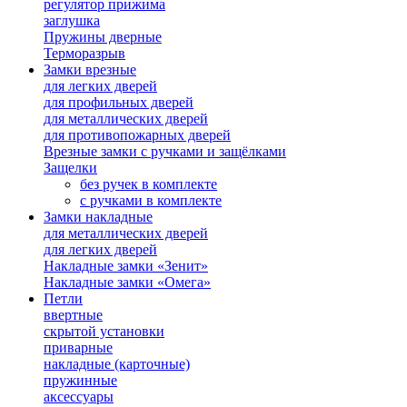
регулятор прижима
заглушка
Пружины дверные
Терморазрыв
Замки врезные
для легких дверей
для профильных дверей
для металлических дверей
для противопожарных дверей
Врезные замки с ручками и защёлками
Защелки
без ручек в комплекте
с ручками в комплекте
Замки накладные
для металлических дверей
для легких дверей
Накладные замки «Зенит»
Накладные замки «Омега»
Петли
ввертные
скрытой установки
приварные
накладные (карточные)
пружинные
аксессуары