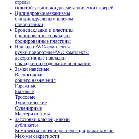
стрелы
скрытой установки для металлических дверей
Цилиндровые механизмы
с индивидуальным ключом
поворотники
Броненакладки и пластины
бронированные накладки
бронированные пластины
Накладки/WC-комплекты
ручки поворотные/WC-комплекты
декоративные накладки
накладки на раздельном основании
Замки навесные
Всепогодные
общего назначения
Гаражные
Бытовые
Тросовые
Туристические
Сувенирные
Мастер-системы
Заготовки ключей, ключи
дубликаты
Комплекты ключей для перекодировки замков
Мех-мы секретности