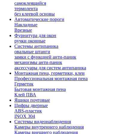
самоклеящийся
термолента
без клеевой основы
Автоматические пороги
Накладные
Врезные
Фурнитура для окон
ручки оконные
Системы антипаника
овальные штанги
замки с функцией анти-паник
механизмы анти-паник
аксессуары для систем антипаника
Монтажная пена, герметики, клеи
Профессиональная монтажная пена
Герметик
Бытовая монтажная пена
Клей ПВА
Ящики почтовые
Цифры дверные
ABS-пластик
INOX 304
Системы видеонаблюдения
Камеры внутреннего наблюдения
Камеры внешнего наблюдения