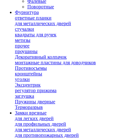
Фалевые
Поворотные
Фурнитура
ответные планки
для металлических дверей
стучалки
квадраты для ручек
метизы
прочее
проушины
Декоративный колпачок
монтажные пластины для доводчиков
Противосъемы
кронштейны
уголки
Эксцентрик
регулятор прижима
заглушка
Пружины дверные
Терморазрыв
Замки врезные
для легких дверей
для профильных дверей
для металлических дверей
для противопожарных дверей