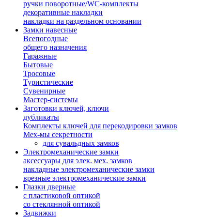
ручки поворотные/WC-комплекты
декоративные накладки
накладки на раздельном основании
Замки навесные
Всепогодные
общего назначения
Гаражные
Бытовые
Тросовые
Туристические
Сувенирные
Мастер-системы
Заготовки ключей, ключи
дубликаты
Комплекты ключей для перекодировки замков
Мех-мы секретности
для сувальдных замков
Электромеханические замки
аксессуары для элек. мех. замков
накладные электромеханические замки
врезные электромеханические замки
Глазки дверные
с пластиковой оптикой
со стеклянной оптикой
Задвижки