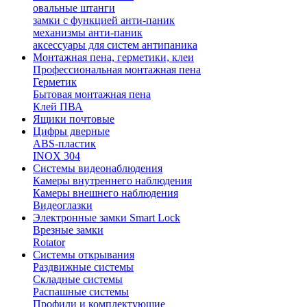
овальные штанги
замки с функцией анти-паник
механизмы анти-паник
аксессуары для систем антипаника
Монтажная пена, герметики, клеи
Профессиональная монтажная пена
Герметик
Бытовая монтажная пена
Клей ПВА
Ящики почтовые
Цифры дверные
ABS-пластик
INOX 304
Системы видеонаблюдения
Камеры внутреннего наблюдения
Камеры внешнего наблюдения
Видеоглазки
Электронные замки Smart Lock
Врезные замки
Rotator
Системы открывания
Раздвижные системы
Складные системы
Распашные системы
Профили и комплектующие