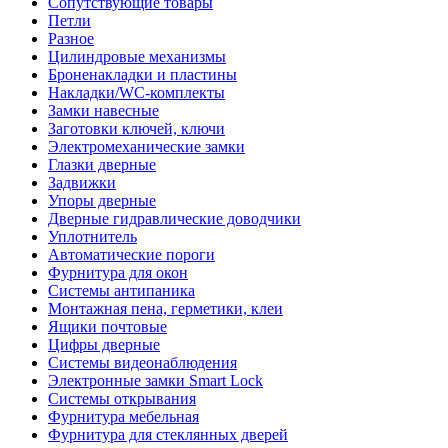
Сопутствующие товары
Петли
Разное
Цилиндровые механизмы
Броненакладки и пластины
Накладки/WC-комплекты
Замки навесные
Заготовки ключей, ключи
Электромеханические замки
Глазки дверные
Задвижки
Упоры дверные
Дверные гидравлические доводчики
Уплотнитель
Автоматические пороги
Фурнитура для окон
Системы антипаника
Монтажная пена, герметики, клеи
Ящики почтовые
Цифры дверные
Системы видеонаблюдения
Электронные замки Smart Lock
Системы открывания
Фурнитура мебельная
Фурнитура для стеклянных дверей