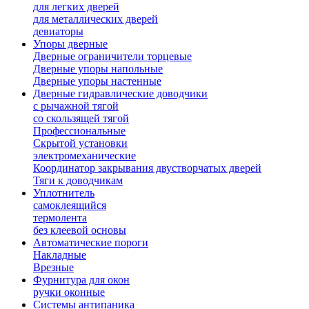
для легких дверей
для металлических дверей
девиаторы
Упоры дверные
Дверные ограничители торцевые
Дверные упоры напольные
Дверные упоры настенные
Дверные гидравлические доводчики
с рычажной тягой
со скользящей тягой
Профессиональные
Скрытой установки
электромеханические
Координатор закрывания двустворчатых дверей
Тяги к доводчикам
Уплотнитель
самоклеящийся
термолента
без клеевой основы
Автоматические пороги
Накладные
Врезные
Фурнитура для окон
ручки оконные
Системы антипаника