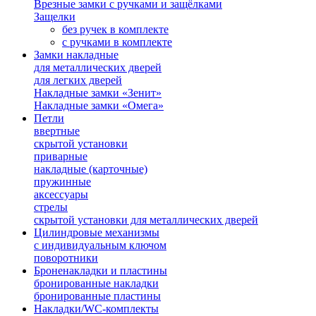
Врезные замки с ручками и защёлками
Защелки
без ручек в комплекте
с ручками в комплекте
Замки накладные
для металлических дверей
для легких дверей
Накладные замки «Зенит»
Накладные замки «Омега»
Петли
ввертные
скрытой установки
приварные
накладные (карточные)
пружинные
аксессуары
стрелы
скрытой установки для металлических дверей
Цилиндровые механизмы
с индивидуальным ключом
поворотники
Броненакладки и пластины
бронированные накладки
бронированные пластины
Накладки/WC-комплекты