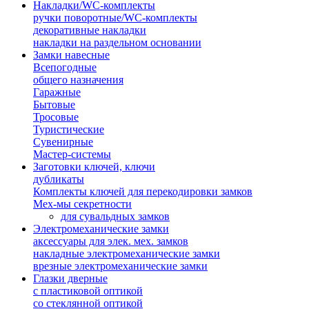
Накладки/WC-комплекты
ручки поворотные/WC-комплекты
декоративные накладки
накладки на раздельном основании
Замки навесные
Всепогодные
общего назначения
Гаражные
Бытовые
Тросовые
Туристические
Сувенирные
Мастер-системы
Заготовки ключей, ключи
дубликаты
Комплекты ключей для перекодировки замков
Мех-мы секретности
для сувальдных замков
Электромеханические замки
аксессуары для элек. мех. замков
накладные электромеханические замки
врезные электромеханические замки
Глазки дверные
с пластиковой оптикой
со стеклянной оптикой