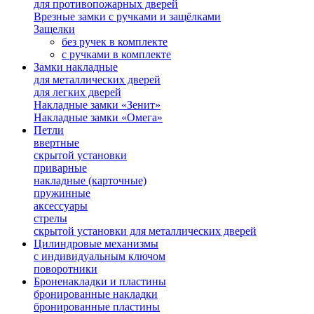
для противопожарных дверей
Врезные замки с ручками и защёлками
Защелки
без ручек в комплекте
с ручками в комплекте
Замки накладные
для металлических дверей
для легких дверей
Накладные замки «Зенит»
Накладные замки «Омега»
Петли
ввертные
скрытой установки
приварные
накладные (карточные)
пружинные
аксессуары
стрелы
скрытой установки для металлических дверей
Цилиндровые механизмы
с индивидуальным ключом
поворотники
Броненакладки и пластины
бронированные накладки
бронированные пластины