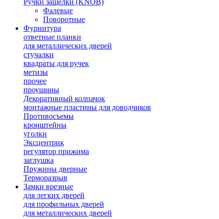
Ручки защелки (KNOB)
Фалевые
Поворотные
Фурнитура
ответные планки
для металлических дверей
стучалки
квадраты для ручек
метизы
прочее
проушины
Декоративный колпачок
монтажные пластины для доводчиков
Противосъемы
кронштейны
уголки
Эксцентрик
регулятор прижима
заглушка
Пружины дверные
Терморазрыв
Замки врезные
для легких дверей
для профильных дверей
для металлических дверей