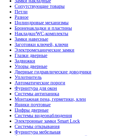
Замки накладные
Сопутствующие товары
Петли
Разное
Цилиндровые механизмы
Броненакладки и пластины
Накладки/WC-комплекты
Замки навесные
Заготовки ключей, ключи
Электромеханические замки
Глазки дверные
Задвижки
Упоры дверные
Дверные гидравлические доводчики
Уплотнитель
Автоматические пороги
Фурнитура для окон
Системы антипаника
Монтажная пена, герметики, клеи
Ящики почтовые
Цифры дверные
Системы видеонаблюдения
Электронные замки Smart Lock
Системы открывания
Фурнитура мебельная