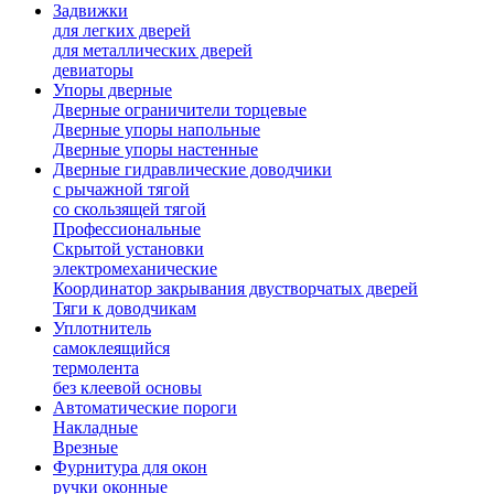
Задвижки
для легких дверей
для металлических дверей
девиаторы
Упоры дверные
Дверные ограничители торцевые
Дверные упоры напольные
Дверные упоры настенные
Дверные гидравлические доводчики
с рычажной тягой
со скользящей тягой
Профессиональные
Скрытой установки
электромеханические
Координатор закрывания двустворчатых дверей
Тяги к доводчикам
Уплотнитель
самоклеящийся
термолента
без клеевой основы
Автоматические пороги
Накладные
Врезные
Фурнитура для окон
ручки оконные