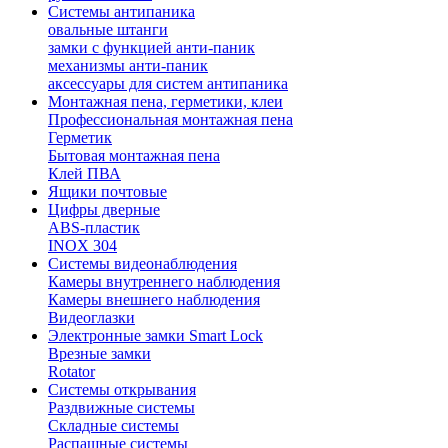
Системы антипаника
овальные штанги
замки с функцией анти-паник
механизмы анти-паник
аксессуары для систем антипаника
Монтажная пена, герметики, клеи
Профессиональная монтажная пена
Герметик
Бытовая монтажная пена
Клей ПВА
Ящики почтовые
Цифры дверные
ABS-пластик
INOX 304
Системы видеонаблюдения
Камеры внутреннего наблюдения
Камеры внешнего наблюдения
Видеоглазки
Электронные замки Smart Lock
Врезные замки
Rotator
Системы открывания
Раздвижные системы
Складные системы
Распашные системы