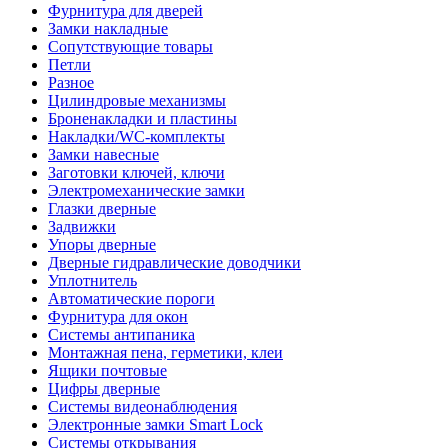
Фурнитура для дверей
Замки накладные
Сопутствующие товары
Петли
Разное
Цилиндровые механизмы
Броненакладки и пластины
Накладки/WC-комплекты
Замки навесные
Заготовки ключей, ключи
Электромеханические замки
Глазки дверные
Задвижки
Упоры дверные
Дверные гидравлические доводчики
Уплотнитель
Автоматические пороги
Фурнитура для окон
Системы антипаника
Монтажная пена, герметики, клеи
Ящики почтовые
Цифры дверные
Системы видеонаблюдения
Электронные замки Smart Lock
Системы открывания