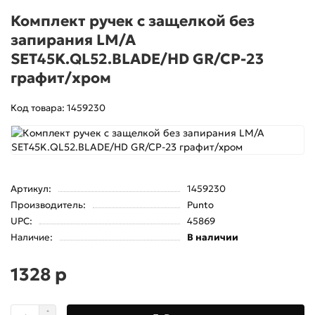
Комплект ручек с защелкой без
запирания LM/A
SET45K.QL52.BLADE/HD GR/CP-23
графит/хром
Код товара: 1459230
Артикул:
1459230
Производитель:
Punto
UPC:
45869
Наличие:
В наличии
1328 р