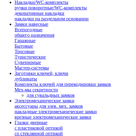
Накладки/WC-комплекты
ручки поворотные/WC-комплекты
декоративные накладки
накладки на раздельном основании
Замки навесные
Всепогодные
общего назначения
Гаражные
Бытовые
Тросовые
Туристические
Сувенирные
Мастер-системы
Заготовки ключей, ключи
дубликаты
Комплекты ключей для перекодировки замков
Мех-мы секретности
для сувальдных замков
Электромеханические замки
аксессуары для элек. мех. замков
накладные электромеханические замки
врезные электромеханические замки
Глазки дверные
с пластиковой оптикой
со стеклянной оптикой