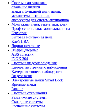
Системы антипаника
овальные штанги
замки с функцией анти-паник
механизмы анти-паник
аксессуары для систем антипаника
Монтажная пена, герметики, клеи
Профессиональная монтажная пена
Герметик
Бытовая монтажная пена
Клей ПВА
Ящики почтовые
Цифры дверные
ABS-пластик
INOX 304
Системы видеонаблюдения
Камеры внутреннего наблюдения
Камеры внешнего наблюдения
Видеоглазки
Электронные замки Smart Lock
Врезные замки
Rotator
Системы открывания
Раздвижные системы
Складные системы
Распашные системы