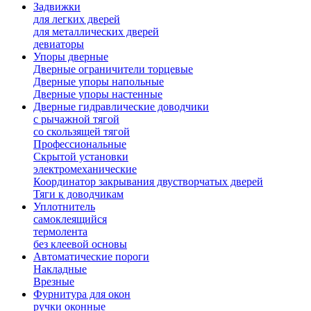
Задвижки
для легких дверей
для металлических дверей
девиаторы
Упоры дверные
Дверные ограничители торцевые
Дверные упоры напольные
Дверные упоры настенные
Дверные гидравлические доводчики
с рычажной тягой
со скользящей тягой
Профессиональные
Скрытой установки
электромеханические
Координатор закрывания двустворчатых дверей
Тяги к доводчикам
Уплотнитель
самоклеящийся
термолента
без клеевой основы
Автоматические пороги
Накладные
Врезные
Фурнитура для окон
ручки оконные