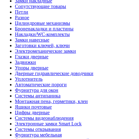
Замки накладные
Сопутствующие товары
Петли
Разное
Цилиндровые механизмы
Броненакладки и пластины
Накладки/WC-комплекты
Замки навесные
Заготовки ключей, ключи
Электромеханические замки
Глазки дверные
Задвижки
Упоры дверные
Дверные гидравлические доводчики
Уплотнитель
Автоматические пороги
Фурнитура для окон
Системы антипаника
Монтажная пена, герметики, клеи
Ящики почтовые
Цифры дверные
Системы видеонаблюдения
Электронные замки Smart Lock
Системы открывания
Фурнитура мебельная