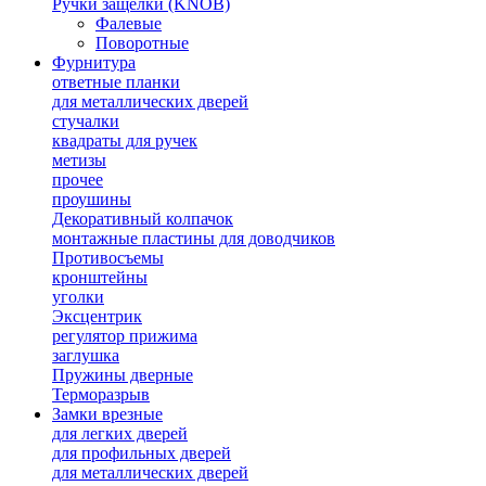
Ручки защелки (KNOB)
Фалевые
Поворотные
Фурнитура
ответные планки
для металлических дверей
стучалки
квадраты для ручек
метизы
прочее
проушины
Декоративный колпачок
монтажные пластины для доводчиков
Противосъемы
кронштейны
уголки
Эксцентрик
регулятор прижима
заглушка
Пружины дверные
Терморазрыв
Замки врезные
для легких дверей
для профильных дверей
для металлических дверей