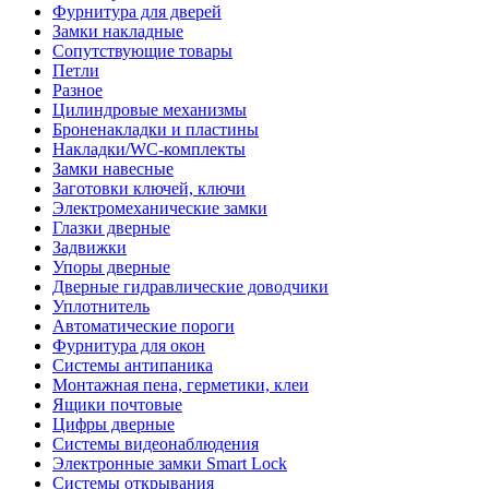
Фурнитура для дверей
Замки накладные
Сопутствующие товары
Петли
Разное
Цилиндровые механизмы
Броненакладки и пластины
Накладки/WC-комплекты
Замки навесные
Заготовки ключей, ключи
Электромеханические замки
Глазки дверные
Задвижки
Упоры дверные
Дверные гидравлические доводчики
Уплотнитель
Автоматические пороги
Фурнитура для окон
Системы антипаника
Монтажная пена, герметики, клеи
Ящики почтовые
Цифры дверные
Системы видеонаблюдения
Электронные замки Smart Lock
Системы открывания