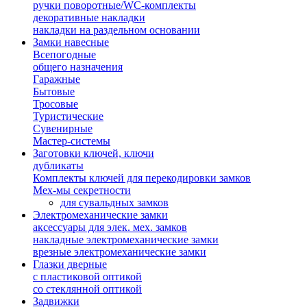
ручки поворотные/WC-комплекты
декоративные накладки
накладки на раздельном основании
Замки навесные
Всепогодные
общего назначения
Гаражные
Бытовые
Тросовые
Туристические
Сувенирные
Мастер-системы
Заготовки ключей, ключи
дубликаты
Комплекты ключей для перекодировки замков
Мех-мы секретности
для сувальдных замков
Электромеханические замки
аксессуары для элек. мех. замков
накладные электромеханические замки
врезные электромеханические замки
Глазки дверные
с пластиковой оптикой
со стеклянной оптикой
Задвижки