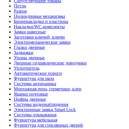
Сопутствующие товары
Петли
Разное
Цилиндровые механизмы
Броненакладки и пластины
Накладки/WC-комплекты
Замки навесные
Заготовки ключей, ключи
Электромеханические замки
Глазки дверные
Задвижки
Упоры дверные
Дверные гидравлические доводчики
Уплотнитель
Автоматические пороги
Фурнитура для окон
Системы антипаника
Монтажная пена, герметики, клеи
Ящики почтовые
Цифры дверные
Системы видеонаблюдения
Электронные замки Smart Lock
Системы открывания
Фурнитура мебельная
Фурнитура для стеклянных дверей