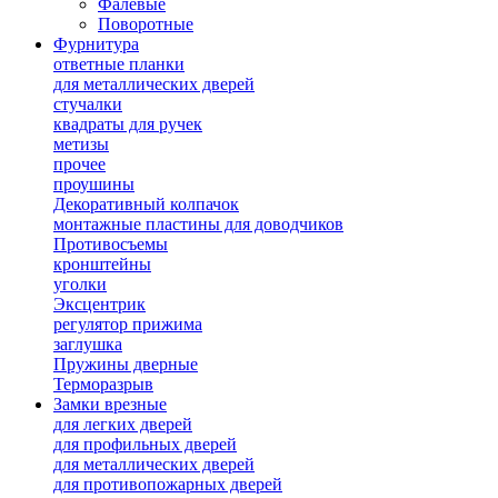
Фалевые
Поворотные
Фурнитура
ответные планки
для металлических дверей
стучалки
квадраты для ручек
метизы
прочее
проушины
Декоративный колпачок
монтажные пластины для доводчиков
Противосъемы
кронштейны
уголки
Эксцентрик
регулятор прижима
заглушка
Пружины дверные
Терморазрыв
Замки врезные
для легких дверей
для профильных дверей
для металлических дверей
для противопожарных дверей