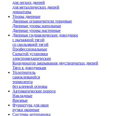
для легких дверей
для металлических дверей
девиаторы
Упоры дверные
Дверные ограничители торцевые
Дверные упоры напольные
Дверные упоры настенные
Дверные гидравлические доводчики
с рычажной тягой
со скользящей тягой
Профессиональные
Скрытой установки
электромеханические
Координатор закрывания двустворчатых дверей
Тяги к доводчикам
Уплотнитель
самоклеящийся
термолента
без клеевой основы
Автоматические пороги
Накладные
Врезные
Фурнитура для окон
ручки оконные
Системы антипаника