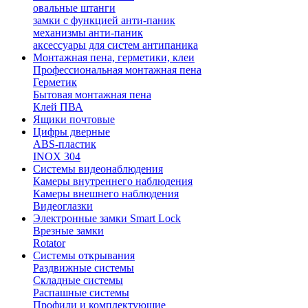
овальные штанги
замки с функцией анти-паник
механизмы анти-паник
аксессуары для систем антипаника
Монтажная пена, герметики, клеи
Профессиональная монтажная пена
Герметик
Бытовая монтажная пена
Клей ПВА
Ящики почтовые
Цифры дверные
ABS-пластик
INOX 304
Системы видеонаблюдения
Камеры внутреннего наблюдения
Камеры внешнего наблюдения
Видеоглазки
Электронные замки Smart Lock
Врезные замки
Rotator
Системы открывания
Раздвижные системы
Складные системы
Распашные системы
Профили и комплектующие