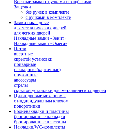
Врезные замки с ручками и защёлками
Защелки
без ручек в комплекте
с ручками в комплекте
Замки накладные
для металлических дверей
для легких дверей
Накладные замки «Зенит»
Накладные замки «Омега»
Петли
ввертные
скрытой установки
приварные
накладные (карточные)
пружинные
аксессуары
стрелы
скрытой установки для металлических дверей
Цилиндровые механизмы
с индивидуальным ключом
поворотники
Броненакладки и пластины
бронированные накладки
бронированные пластины
Накладки/WC-комплекты