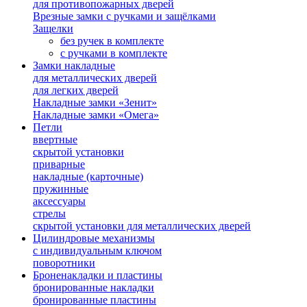
для противопожарных дверей
Врезные замки с ручками и защёлками
Защелки
без ручек в комплекте
с ручками в комплекте
Замки накладные
для металлических дверей
для легких дверей
Накладные замки «Зенит»
Накладные замки «Омега»
Петли
ввертные
скрытой установки
приварные
накладные (карточные)
пружинные
аксессуары
стрелы
скрытой установки для металлических дверей
Цилиндровые механизмы
с индивидуальным ключом
поворотники
Броненакладки и пластины
бронированные накладки
бронированные пластины