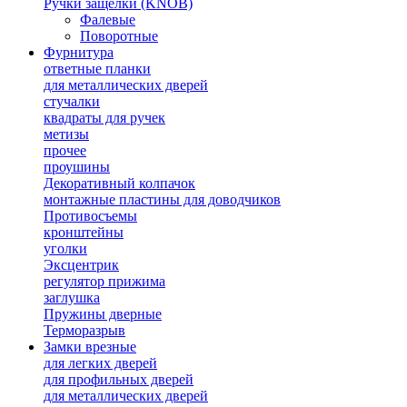
Ручки защелки (KNOB)
Фалевые
Поворотные
Фурнитура
ответные планки
для металлических дверей
стучалки
квадраты для ручек
метизы
прочее
проушины
Декоративный колпачок
монтажные пластины для доводчиков
Противосъемы
кронштейны
уголки
Эксцентрик
регулятор прижима
заглушка
Пружины дверные
Терморазрыв
Замки врезные
для легких дверей
для профильных дверей
для металлических дверей