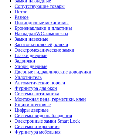
Замки накладные
Сопутствующие товары
Петли
Разное
Цилиндровые механизмы
Броненакладки и пластины
Накладки/WC-комплекты
Замки навесные
Заготовки ключей, ключи
Электромеханические замки
Глазки дверные
Задвижки
Упоры дверные
Дверные гидравлические доводчики
Уплотнитель
Автоматические пороги
Фурнитура для окон
Системы антипаника
Монтажная пена, герметики, клеи
Ящики почтовые
Цифры дверные
Системы видеонаблюдения
Электронные замки Smart Lock
Системы открывания
Фурнитура мебельная