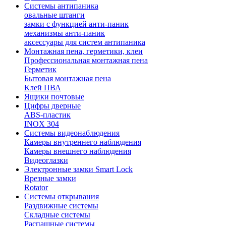
Системы антипаника
овальные штанги
замки с функцией анти-паник
механизмы анти-паник
аксессуары для систем антипаника
Монтажная пена, герметики, клеи
Профессиональная монтажная пена
Герметик
Бытовая монтажная пена
Клей ПВА
Ящики почтовые
Цифры дверные
ABS-пластик
INOX 304
Системы видеонаблюдения
Камеры внутреннего наблюдения
Камеры внешнего наблюдения
Видеоглазки
Электронные замки Smart Lock
Врезные замки
Rotator
Системы открывания
Раздвижные системы
Складные системы
Распашные системы