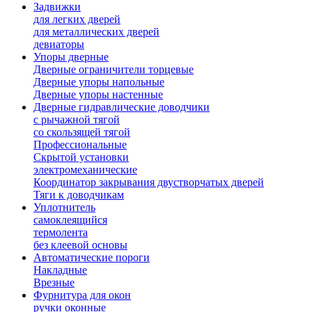
Задвижки
для легких дверей
для металлических дверей
девиаторы
Упоры дверные
Дверные ограничители торцевые
Дверные упоры напольные
Дверные упоры настенные
Дверные гидравлические доводчики
с рычажной тягой
со скользящей тягой
Профессиональные
Скрытой установки
электромеханические
Координатор закрывания двустворчатых дверей
Тяги к доводчикам
Уплотнитель
самоклеящийся
термолента
без клеевой основы
Автоматические пороги
Накладные
Врезные
Фурнитура для окон
ручки оконные