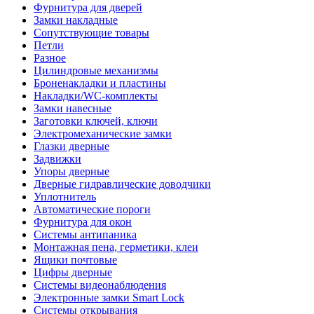
Фурнитура для дверей
Замки накладные
Сопутствующие товары
Петли
Разное
Цилиндровые механизмы
Броненакладки и пластины
Накладки/WC-комплекты
Замки навесные
Заготовки ключей, ключи
Электромеханические замки
Глазки дверные
Задвижки
Упоры дверные
Дверные гидравлические доводчики
Уплотнитель
Автоматические пороги
Фурнитура для окон
Системы антипаника
Монтажная пена, герметики, клеи
Ящики почтовые
Цифры дверные
Системы видеонаблюдения
Электронные замки Smart Lock
Системы открывания