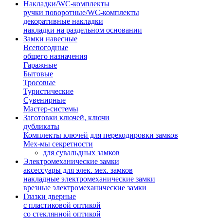
Накладки/WC-комплекты
ручки поворотные/WC-комплекты
декоративные накладки
накладки на раздельном основании
Замки навесные
Всепогодные
общего назначения
Гаражные
Бытовые
Тросовые
Туристические
Сувенирные
Мастер-системы
Заготовки ключей, ключи
дубликаты
Комплекты ключей для перекодировки замков
Мех-мы секретности
для сувальдных замков
Электромеханические замки
аксессуары для элек. мех. замков
накладные электромеханические замки
врезные электромеханические замки
Глазки дверные
с пластиковой оптикой
со стеклянной оптикой