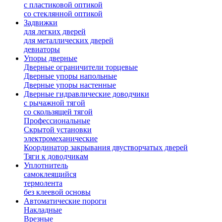
с пластиковой оптикой
со стеклянной оптикой
Задвижки
для легких дверей
для металлических дверей
девиаторы
Упоры дверные
Дверные ограничители торцевые
Дверные упоры напольные
Дверные упоры настенные
Дверные гидравлические доводчики
с рычажной тягой
со скользящей тягой
Профессиональные
Скрытой установки
электромеханические
Координатор закрывания двустворчатых дверей
Тяги к доводчикам
Уплотнитель
самоклеящийся
термолента
без клеевой основы
Автоматические пороги
Накладные
Врезные