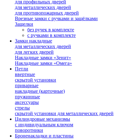
для профильных дверей
для металлических дверей
для противопожарных дверей
Врезные замки с ручками и защёлками
Защелки
без ручек в комплекте
с ручками в комплекте
Замки накладные
для металлических дверей
для легких дверей
Накладные замки «Зенит»
Накладные замки «Омега»
Петли
ввертные
скрытой установки
приварные
накладные (карточные)
пружинные
аксессуары
стрелы
скрытой установки для металлических дверей
Цилиндровые механизмы
с индивидуальным ключом
поворотники
Броненакладки и пластины