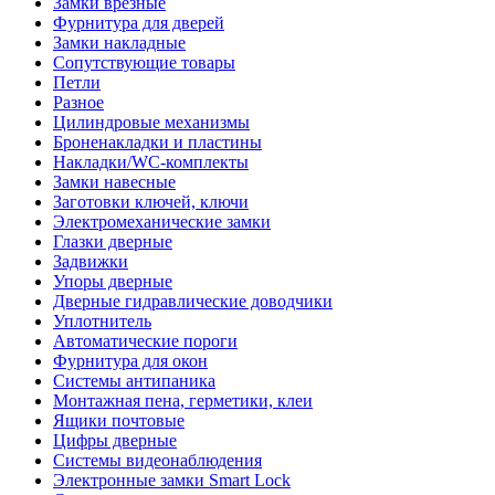
Замки врезные
Фурнитура для дверей
Замки накладные
Сопутствующие товары
Петли
Разное
Цилиндровые механизмы
Броненакладки и пластины
Накладки/WC-комплекты
Замки навесные
Заготовки ключей, ключи
Электромеханические замки
Глазки дверные
Задвижки
Упоры дверные
Дверные гидравлические доводчики
Уплотнитель
Автоматические пороги
Фурнитура для окон
Системы антипаника
Монтажная пена, герметики, клеи
Ящики почтовые
Цифры дверные
Системы видеонаблюдения
Электронные замки Smart Lock