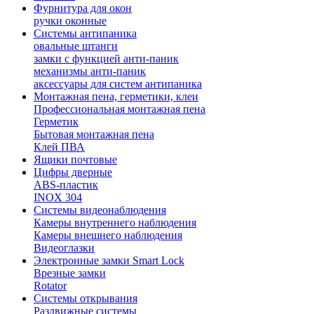
Фурнитура для окон
ручки оконные
Системы антипаника
овальные штанги
замки с функцией анти-паник
механизмы анти-паник
аксессуары для систем антипаника
Монтажная пена, герметики, клеи
Профессиональная монтажная пена
Герметик
Бытовая монтажная пена
Клей ПВА
Ящики почтовые
Цифры дверные
ABS-пластик
INOX 304
Системы видеонаблюдения
Камеры внутреннего наблюдения
Камеры внешнего наблюдения
Видеоглазки
Электронные замки Smart Lock
Врезные замки
Rotator
Системы открывания
Раздвижные системы