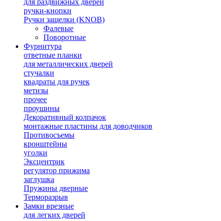
для раздвижных дверей
ручки-кнопки
Ручки защелки (KNOB)
Фалевые
Поворотные
Фурнитура
ответные планки
для металлических дверей
стучалки
квадраты для ручек
метизы
прочее
проушины
Декоративный колпачок
монтажные пластины для доводчиков
Противосъемы
кронштейны
уголки
Эксцентрик
регулятор прижима
заглушка
Пружины дверные
Терморазрыв
Замки врезные
для легких дверей