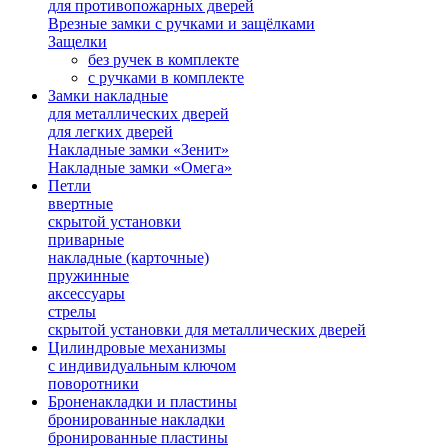
для противопожарных дверей
Врезные замки с ручками и защёлками
Защелки
без ручек в комплекте
с ручками в комплекте
Замки накладные
для металлических дверей
для легких дверей
Накладные замки «Зенит»
Накладные замки «Омега»
Петли
ввертные
скрытой установки
приварные
накладные (карточные)
пружинные
аксессуары
стрелы
скрытой установки для металлических дверей
Цилиндровые механизмы
с индивидуальным ключом
поворотники
Броненакладки и пластины
бронированные накладки
бронированные пластины