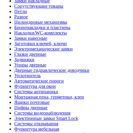
Замки накладные
Сопутствующие товары
Петли
Разное
Цилиндровые механизмы
Броненакладки и пластины
Накладки/WC-комплекты
Замки навесные
Заготовки ключей, ключи
Электромеханические замки
Глазки дверные
Задвижки
Упоры дверные
Дверные гидравлические доводчики
Уплотнитель
Автоматические пороги
Фурнитура для окон
Системы антипаника
Монтажная пена, герметики, клеи
Ящики почтовые
Цифры дверные
Системы видеонаблюдения
Электронные замки Smart Lock
Системы открывания
Фурнитура мебельная