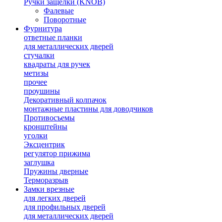
Ручки защелки (KNOB)
Фалевые
Поворотные
Фурнитура
ответные планки
для металлических дверей
стучалки
квадраты для ручек
метизы
прочее
проушины
Декоративный колпачок
монтажные пластины для доводчиков
Противосъемы
кронштейны
уголки
Эксцентрик
регулятор прижима
заглушка
Пружины дверные
Терморазрыв
Замки врезные
для легких дверей
для профильных дверей
для металлических дверей