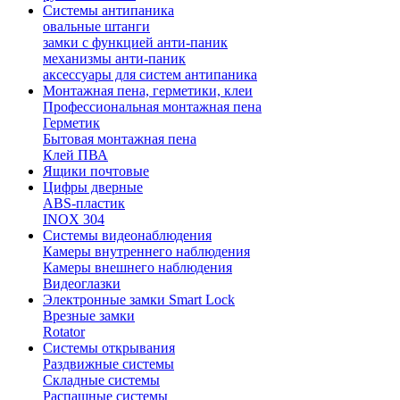
Системы антипаника
овальные штанги
замки с функцией анти-паник
механизмы анти-паник
аксессуары для систем антипаника
Монтажная пена, герметики, клеи
Профессиональная монтажная пена
Герметик
Бытовая монтажная пена
Клей ПВА
Ящики почтовые
Цифры дверные
ABS-пластик
INOX 304
Системы видеонаблюдения
Камеры внутреннего наблюдения
Камеры внешнего наблюдения
Видеоглазки
Электронные замки Smart Lock
Врезные замки
Rotator
Системы открывания
Раздвижные системы
Складные системы
Распашные системы