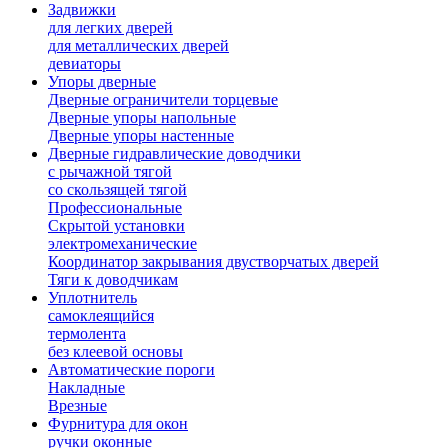
Задвижки
для легких дверей
для металлических дверей
девиаторы
Упоры дверные
Дверные ограничители торцевые
Дверные упоры напольные
Дверные упоры настенные
Дверные гидравлические доводчики
с рычажной тягой
со скользящей тягой
Профессиональные
Скрытой установки
электромеханические
Координатор закрывания двустворчатых дверей
Тяги к доводчикам
Уплотнитель
самоклеящийся
термолента
без клеевой основы
Автоматические пороги
Накладные
Врезные
Фурнитура для окон
ручки оконные