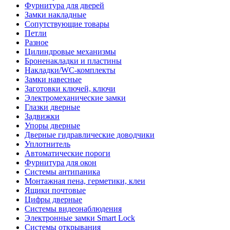
Фурнитура для дверей
Замки накладные
Сопутствующие товары
Петли
Разное
Цилиндровые механизмы
Броненакладки и пластины
Накладки/WC-комплекты
Замки навесные
Заготовки ключей, ключи
Электромеханические замки
Глазки дверные
Задвижки
Упоры дверные
Дверные гидравлические доводчики
Уплотнитель
Автоматические пороги
Фурнитура для окон
Системы антипаника
Монтажная пена, герметики, клеи
Ящики почтовые
Цифры дверные
Системы видеонаблюдения
Электронные замки Smart Lock
Системы открывания