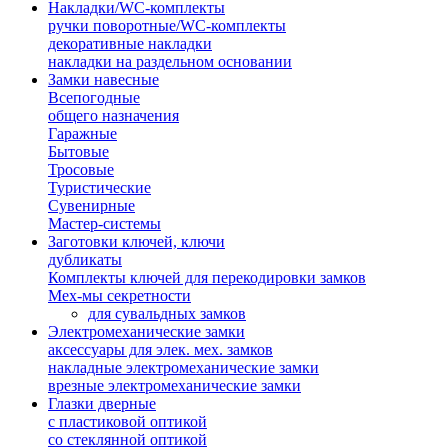
Накладки/WC-комплекты
ручки поворотные/WC-комплекты
декоративные накладки
накладки на раздельном основании
Замки навесные
Всепогодные
общего назначения
Гаражные
Бытовые
Тросовые
Туристические
Сувенирные
Мастер-системы
Заготовки ключей, ключи
дубликаты
Комплекты ключей для перекодировки замков
Мех-мы секретности
для сувальдных замков
Электромеханические замки
аксессуары для элек. мех. замков
накладные электромеханические замки
врезные электромеханические замки
Глазки дверные
с пластиковой оптикой
со стеклянной оптикой