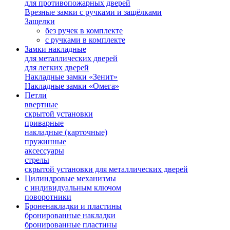
для противопожарных дверей
Врезные замки с ручками и защёлками
Защелки
без ручек в комплекте
с ручками в комплекте
Замки накладные
для металлических дверей
для легких дверей
Накладные замки «Зенит»
Накладные замки «Омега»
Петли
ввертные
скрытой установки
приварные
накладные (карточные)
пружинные
аксессуары
стрелы
скрытой установки для металлических дверей
Цилиндровые механизмы
с индивидуальным ключом
поворотники
Броненакладки и пластины
бронированные накладки
бронированные пластины