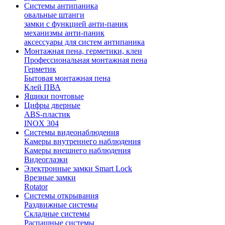
Системы антипаника
овальные штанги
замки с функцией анти-паник
механизмы анти-паник
аксессуары для систем антипаника
Монтажная пена, герметики, клеи
Профессиональная монтажная пена
Герметик
Бытовая монтажная пена
Клей ПВА
Ящики почтовые
Цифры дверные
ABS-пластик
INOX 304
Системы видеонаблюдения
Камеры внутреннего наблюдения
Камеры внешнего наблюдения
Видеоглазки
Электронные замки Smart Lock
Врезные замки
Rotator
Системы открывания
Раздвижные системы
Складные системы
Распашные системы