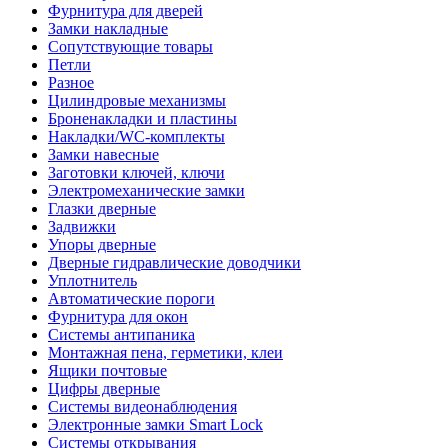
Фурнитура для дверей
Замки накладные
Сопутствующие товары
Петли
Разное
Цилиндровые механизмы
Броненакладки и пластины
Накладки/WC-комплекты
Замки навесные
Заготовки ключей, ключи
Электромеханические замки
Глазки дверные
Задвижки
Упоры дверные
Дверные гидравлические доводчики
Уплотнитель
Автоматические пороги
Фурнитура для окон
Системы антипаника
Монтажная пена, герметики, клеи
Ящики почтовые
Цифры дверные
Системы видеонаблюдения
Электронные замки Smart Lock
Системы открывания