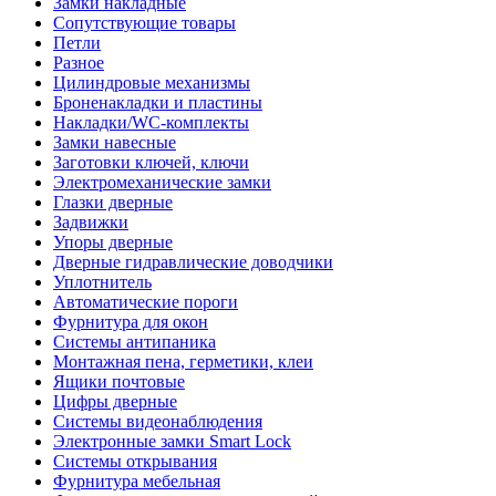
Замки накладные
Сопутствующие товары
Петли
Разное
Цилиндровые механизмы
Броненакладки и пластины
Накладки/WC-комплекты
Замки навесные
Заготовки ключей, ключи
Электромеханические замки
Глазки дверные
Задвижки
Упоры дверные
Дверные гидравлические доводчики
Уплотнитель
Автоматические пороги
Фурнитура для окон
Системы антипаника
Монтажная пена, герметики, клеи
Ящики почтовые
Цифры дверные
Системы видеонаблюдения
Электронные замки Smart Lock
Системы открывания
Фурнитура мебельная