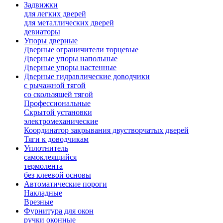
Задвижки
для легких дверей
для металлических дверей
девиаторы
Упоры дверные
Дверные ограничители торцевые
Дверные упоры напольные
Дверные упоры настенные
Дверные гидравлические доводчики
с рычажной тягой
со скользящей тягой
Профессиональные
Скрытой установки
электромеханические
Координатор закрывания двустворчатых дверей
Тяги к доводчикам
Уплотнитель
самоклеящийся
термолента
без клеевой основы
Автоматические пороги
Накладные
Врезные
Фурнитура для окон
ручки оконные