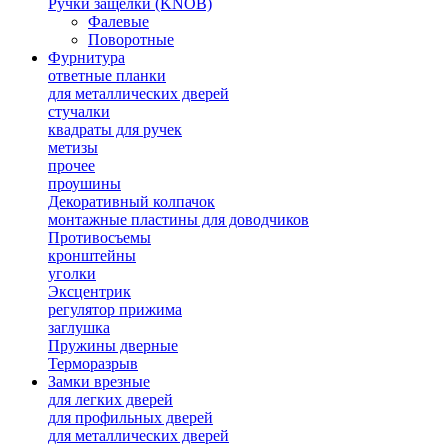
Ручки защелки (KNOB)
Фалевые
Поворотные
Фурнитура
ответные планки
для металлических дверей
стучалки
квадраты для ручек
метизы
прочее
проушины
Декоративный колпачок
монтажные пластины для доводчиков
Противосъемы
кронштейны
уголки
Эксцентрик
регулятор прижима
заглушка
Пружины дверные
Терморазрыв
Замки врезные
для легких дверей
для профильных дверей
для металлических дверей