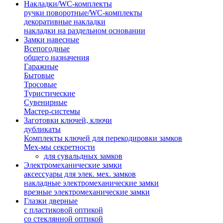
Накладки/WC-комплекты
ручки поворотные/WC-комплекты
декоративные накладки
накладки на раздельном основании
Замки навесные
Всепогодные
общего назначения
Гаражные
Бытовые
Тросовые
Туристические
Сувенирные
Мастер-системы
Заготовки ключей, ключи
дубликаты
Комплекты ключей для перекодировки замков
Мех-мы секретности
для сувальдных замков
Электромеханические замки
аксессуары для элек. мех. замков
накладные электромеханические замки
врезные электромеханические замки
Глазки дверные
с пластиковой оптикой
со стеклянной оптикой