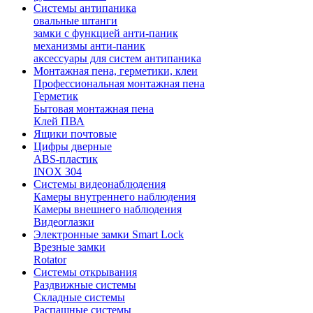
Системы антипаника
овальные штанги
замки с функцией анти-паник
механизмы анти-паник
аксессуары для систем антипаника
Монтажная пена, герметики, клеи
Профессиональная монтажная пена
Герметик
Бытовая монтажная пена
Клей ПВА
Ящики почтовые
Цифры дверные
ABS-пластик
INOX 304
Системы видеонаблюдения
Камеры внутреннего наблюдения
Камеры внешнего наблюдения
Видеоглазки
Электронные замки Smart Lock
Врезные замки
Rotator
Системы открывания
Раздвижные системы
Складные системы
Распашные системы