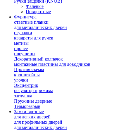
Ручки защелки (KNOB)
Фалевые
Поворотные
Фурнитура
ответные планки
для металлических дверей
стучалки
квадраты для ручек
метизы
прочее
проушины
Декоративный колпачок
монтажные пластины для доводчиков
Противосъемы
кронштейны
уголки
Эксцентрик
регулятор прижима
заглушка
Пружины дверные
Терморазрыв
Замки врезные
для легких дверей
для профильных дверей
для металлических дверей