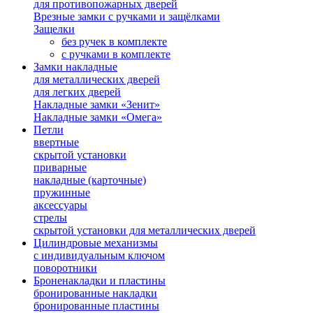
для противопожарных дверей
Врезные замки с ручками и защёлками
Защелки
без ручек в комплекте
с ручками в комплекте
Замки накладные
для металлических дверей
для легких дверей
Накладные замки «Зенит»
Накладные замки «Омега»
Петли
ввертные
скрытой установки
приварные
накладные (карточные)
пружинные
аксессуары
стрелы
скрытой установки для металлических дверей
Цилиндровые механизмы
с индивидуальным ключом
поворотники
Броненакладки и пластины
бронированные накладки
бронированные пластины