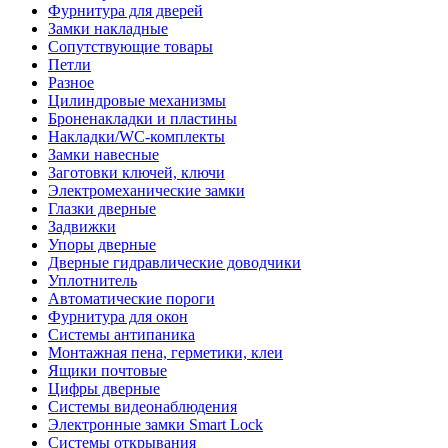
Фурнитура для дверей
Замки накладные
Сопутствующие товары
Петли
Разное
Цилиндровые механизмы
Броненакладки и пластины
Накладки/WC-комплекты
Замки навесные
Заготовки ключей, ключи
Электромеханические замки
Глазки дверные
Задвижки
Упоры дверные
Дверные гидравлические доводчики
Уплотнитель
Автоматические пороги
Фурнитура для окон
Системы антипаника
Монтажная пена, герметики, клеи
Ящики почтовые
Цифры дверные
Системы видеонаблюдения
Электронные замки Smart Lock
Системы открывания