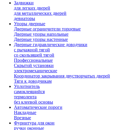
Задвижки
для легких дверей
для металлических дверей
девиаторы
Упоры дверные
Дверные ограничители торцевые
Дверные упоры напольные
Дверные упоры настенные
Дверные гидравлические доводчики
с рычажной тягой
со скользящей тягой
Профессиональные
Скрытой установки
электромеханические
Координатор закрывания двустворчатых дверей
Тяги к доводчикам
Уплотнитель
самоклеящийся
термолента
без клеевой основы
Автоматические пороги
Накладные
Врезные
Фурнитура для окон
ручки оконные