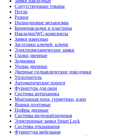
Замки накладные
Сопутствующие товары
Петли
Разное
Цилиндровые механизмы
Броненакладки и пластины
Накладки/WC-комплекты
Замки навесные
Заготовки ключей, ключи
Электромеханические замки
Глазки дверные
Задвижки
Упоры дверные
Дверные гидравлические доводчики
Уплотнитель
Автоматические пороги
Фурнитура для окон
Системы антипаника
Монтажная пена, герметики, клеи
Ящики почтовые
Цифры дверные
Системы видеонаблюдения
Электронные замки Smart Lock
Системы открывания
Фурнитура мебельная