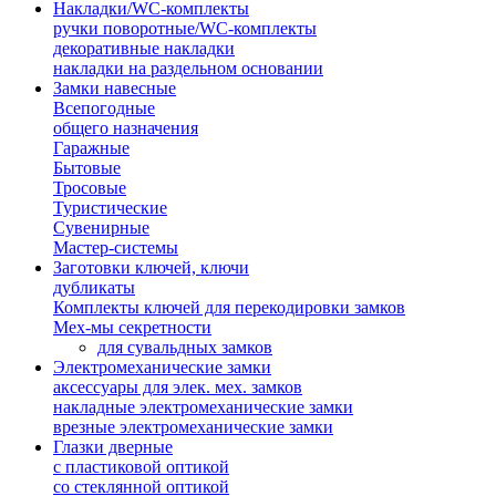
Накладки/WC-комплекты
ручки поворотные/WC-комплекты
декоративные накладки
накладки на раздельном основании
Замки навесные
Всепогодные
общего назначения
Гаражные
Бытовые
Тросовые
Туристические
Сувенирные
Мастер-системы
Заготовки ключей, ключи
дубликаты
Комплекты ключей для перекодировки замков
Мех-мы секретности
для сувальдных замков
Электромеханические замки
аксессуары для элек. мех. замков
накладные электромеханические замки
врезные электромеханические замки
Глазки дверные
с пластиковой оптикой
со стеклянной оптикой