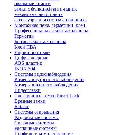
овальные штанги
замки с функцией анти-паник
механизмы анти-паник
аксессуары для систем антипаника
Монтажная пена, герметики, клеи
Профессиональная монтажная пена
Герметик
Бытовая монтажная пена
Клей ПВА
Ящики почтовые
Цифры дверные
ABS-пластик
INOX 304
Системы видеонаблюдения
Камеры внутреннего наблюдения
Камеры внешнего наблюдения
Видеоглазки
Электронные замки Smart Lock
Врезные замки
Rotator
Системы открывания
Раздвижные системы
Складные системы
Распашные системы
Профили и комплектующие