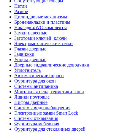
Сопутствующие товары
Петли
Разное
Цилиндровые механизмы
Броненакладки и пластины
Накладки/WC-комплекты
Замки навесные
Заготовки ключей, ключи
Электромеханические замки
Глазки дверные
Задвижки
Упоры дверные
Дверные гидравлические доводчики
Уплотнитель
Автоматические пороги
Фурнитура для окон
Системы антипаника
Монтажная пена, герметики, клеи
Ящики почтовые
Цифры дверные
Системы видеонаблюдения
Электронные замки Smart Lock
Системы открывания
Фурнитура мебельная
Фурнитура для стеклянных дверей