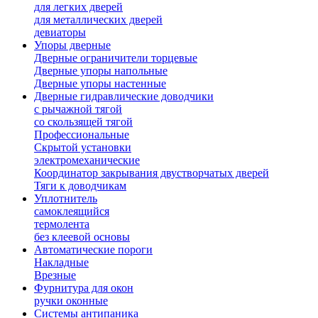
для легких дверей
для металлических дверей
девиаторы
Упоры дверные
Дверные ограничители торцевые
Дверные упоры напольные
Дверные упоры настенные
Дверные гидравлические доводчики
с рычажной тягой
со скользящей тягой
Профессиональные
Скрытой установки
электромеханические
Координатор закрывания двустворчатых дверей
Тяги к доводчикам
Уплотнитель
самоклеящийся
термолента
без клеевой основы
Автоматические пороги
Накладные
Врезные
Фурнитура для окон
ручки оконные
Системы антипаника