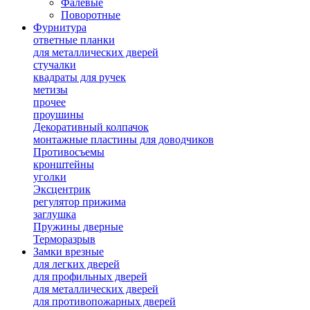
Фалевые
Поворотные
Фурнитура
ответные планки
для металлических дверей
стучалки
квадраты для ручек
метизы
прочее
проушины
Декоративный колпачок
монтажные пластины для доводчиков
Противосъемы
кронштейны
уголки
Эксцентрик
регулятор прижима
заглушка
Пружины дверные
Терморазрыв
Замки врезные
для легких дверей
для профильных дверей
для металлических дверей
для противопожарных дверей