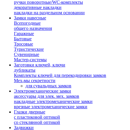
ручки поворотные/WC-комплекты
декоративные накладки
накладки на раздельном основании
Замки навесные
Всепогодные
общего назначения
Гаражные
Бытовые
Тросовые
Туристические
Сувенирные
Мастер-системы
Заготовки ключей, ключи
дубликаты
Комплекты ключей для перекодировки замков
Мех-мы секретности
для сувальдных замков
Электромеханические замки
аксессуары для элек. мех. замков
накладные электромеханические замки
врезные электромеханические замки
Глазки дверные
с пластиковой оптикой
со стеклянной оптикой
Задвижки