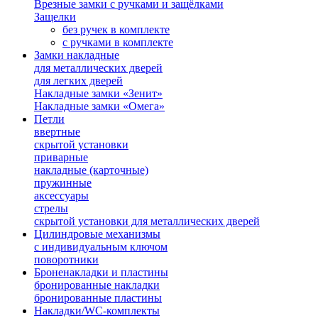
Врезные замки с ручками и защёлками
Защелки
без ручек в комплекте
с ручками в комплекте
Замки накладные
для металлических дверей
для легких дверей
Накладные замки «Зенит»
Накладные замки «Омега»
Петли
ввертные
скрытой установки
приварные
накладные (карточные)
пружинные
аксессуары
стрелы
скрытой установки для металлических дверей
Цилиндровые механизмы
с индивидуальным ключом
поворотники
Броненакладки и пластины
бронированные накладки
бронированные пластины
Накладки/WC-комплекты