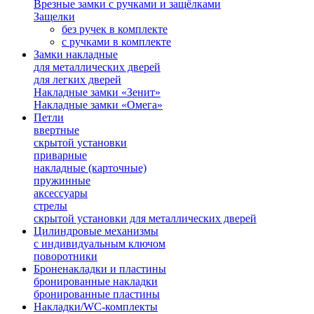
Врезные замки с ручками и защёлками
Защелки
без ручек в комплекте
с ручками в комплекте
Замки накладные
для металлических дверей
для легких дверей
Накладные замки «Зенит»
Накладные замки «Омега»
Петли
ввертные
скрытой установки
приварные
накладные (карточные)
пружинные
аксессуары
стрелы
скрытой установки для металлических дверей
Цилиндровые механизмы
с индивидуальным ключом
поворотники
Броненакладки и пластины
бронированные накладки
бронированные пластины
Накладки/WC-комплекты