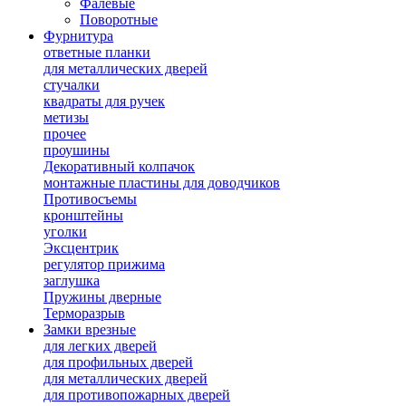
Фалевые
Поворотные
Фурнитура
ответные планки
для металлических дверей
стучалки
квадраты для ручек
метизы
прочее
проушины
Декоративный колпачок
монтажные пластины для доводчиков
Противосъемы
кронштейны
уголки
Эксцентрик
регулятор прижима
заглушка
Пружины дверные
Терморазрыв
Замки врезные
для легких дверей
для профильных дверей
для металлических дверей
для противопожарных дверей