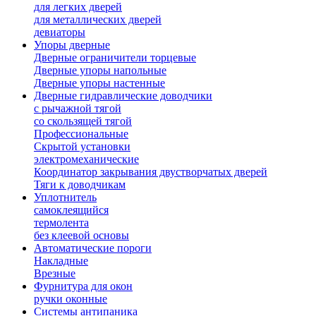
для легких дверей
для металлических дверей
девиаторы
Упоры дверные
Дверные ограничители торцевые
Дверные упоры напольные
Дверные упоры настенные
Дверные гидравлические доводчики
с рычажной тягой
со скользящей тягой
Профессиональные
Скрытой установки
электромеханические
Координатор закрывания двустворчатых дверей
Тяги к доводчикам
Уплотнитель
самоклеящийся
термолента
без клеевой основы
Автоматические пороги
Накладные
Врезные
Фурнитура для окон
ручки оконные
Системы антипаника