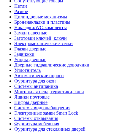
Сопутствующие товары
Петли
Разное
Цилиндровые механизмы
Броненакладки и пластины
Накладки/WC-комплекты
Замки навесные
Заготовки ключей, ключи
Электромеханические замки
Глазки дверные
Задвижки
Упоры дверные
Дверные гидравлические доводчики
Уплотнитель
Автоматические пороги
Фурнитура для окон
Системы антипаника
Монтажная пена, герметики, клеи
Ящики почтовые
Цифры дверные
Системы видеонаблюдения
Электронные замки Smart Lock
Системы открывания
Фурнитура мебельная
Фурнитура для стеклянных дверей