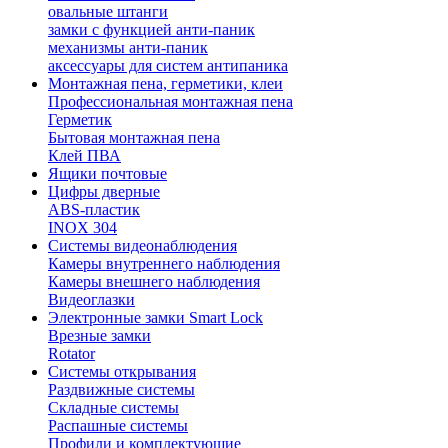
овальные штанги
замки с функцией анти-паник
механизмы анти-паник
аксессуары для систем антипаника
Монтажная пена, герметики, клеи
Профессиональная монтажная пена
Герметик
Бытовая монтажная пена
Клей ПВА
Ящики почтовые
Цифры дверные
ABS-пластик
INOX 304
Системы видеонаблюдения
Камеры внутреннего наблюдения
Камеры внешнего наблюдения
Видеоглазки
Электронные замки Smart Lock
Врезные замки
Rotator
Системы открывания
Раздвижные системы
Складные системы
Распашные системы
Профили и комплектующие