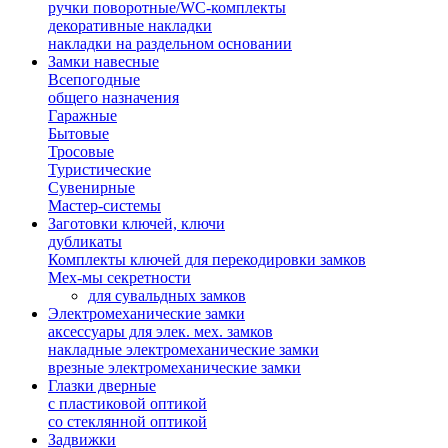
ручки поворотные/WC-комплекты
декоративные накладки
накладки на раздельном основании
Замки навесные
Всепогодные
общего назначения
Гаражные
Бытовые
Тросовые
Туристические
Сувенирные
Мастер-системы
Заготовки ключей, ключи
дубликаты
Комплекты ключей для перекодировки замков
Мех-мы секретности
для сувальдных замков
Электромеханические замки
аксессуары для элек. мех. замков
накладные электромеханические замки
врезные электромеханические замки
Глазки дверные
с пластиковой оптикой
со стеклянной оптикой
Задвижки