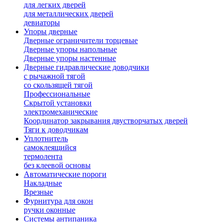
для легких дверей
для металлических дверей
девиаторы
Упоры дверные
Дверные ограничители торцевые
Дверные упоры напольные
Дверные упоры настенные
Дверные гидравлические доводчики
с рычажной тягой
со скользящей тягой
Профессиональные
Скрытой установки
электромеханические
Координатор закрывания двустворчатых дверей
Тяги к доводчикам
Уплотнитель
самоклеящийся
термолента
без клеевой основы
Автоматические пороги
Накладные
Врезные
Фурнитура для окон
ручки оконные
Системы антипаника