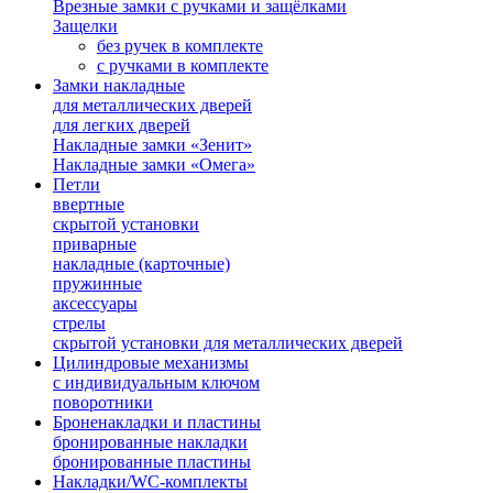
Врезные замки с ручками и защёлками
Защелки
без ручек в комплекте
с ручками в комплекте
Замки накладные
для металлических дверей
для легких дверей
Накладные замки «Зенит»
Накладные замки «Омега»
Петли
ввертные
скрытой установки
приварные
накладные (карточные)
пружинные
аксессуары
стрелы
скрытой установки для металлических дверей
Цилиндровые механизмы
с индивидуальным ключом
поворотники
Броненакладки и пластины
бронированные накладки
бронированные пластины
Накладки/WC-комплекты