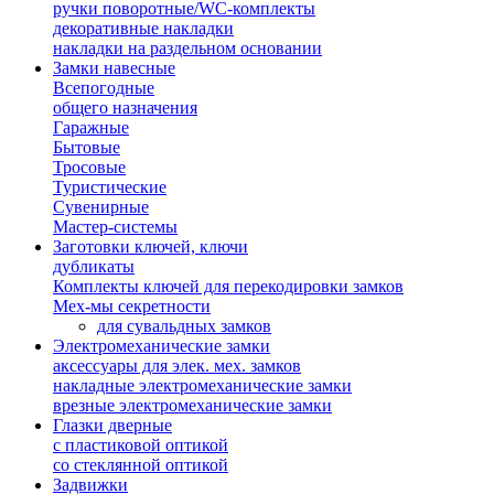
ручки поворотные/WC-комплекты
декоративные накладки
накладки на раздельном основании
Замки навесные
Всепогодные
общего назначения
Гаражные
Бытовые
Тросовые
Туристические
Сувенирные
Мастер-системы
Заготовки ключей, ключи
дубликаты
Комплекты ключей для перекодировки замков
Мех-мы секретности
для сувальдных замков
Электромеханические замки
аксессуары для элек. мех. замков
накладные электромеханические замки
врезные электромеханические замки
Глазки дверные
с пластиковой оптикой
со стеклянной оптикой
Задвижки