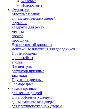
Фалевые
Поворотные
Фурнитура
ответные планки
для металлических дверей
стучалки
квадраты для ручек
метизы
прочее
проушины
Декоративный колпачок
монтажные пластины для доводчиков
Противосъемы
кронштейны
уголки
Эксцентрик
регулятор прижима
заглушка
Пружины дверные
Терморазрыв
Замки врезные
для легких дверей
для профильных дверей
для металлических дверей
для противопожарных дверей