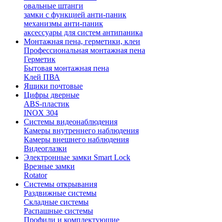
овальные штанги
замки с функцией анти-паник
механизмы анти-паник
аксессуары для систем антипаника
Монтажная пена, герметики, клеи
Профессиональная монтажная пена
Герметик
Бытовая монтажная пена
Клей ПВА
Ящики почтовые
Цифры дверные
ABS-пластик
INOX 304
Системы видеонаблюдения
Камеры внутреннего наблюдения
Камеры внешнего наблюдения
Видеоглазки
Электронные замки Smart Lock
Врезные замки
Rotator
Системы открывания
Раздвижные системы
Складные системы
Распашные системы
Профили и комплектующие