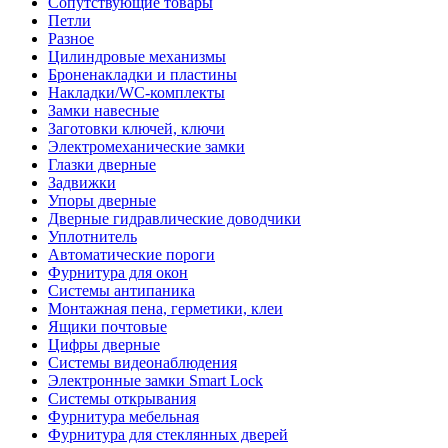
Сопутствующие товары
Петли
Разное
Цилиндровые механизмы
Броненакладки и пластины
Накладки/WC-комплекты
Замки навесные
Заготовки ключей, ключи
Электромеханические замки
Глазки дверные
Задвижки
Упоры дверные
Дверные гидравлические доводчики
Уплотнитель
Автоматические пороги
Фурнитура для окон
Системы антипаника
Монтажная пена, герметики, клеи
Ящики почтовые
Цифры дверные
Системы видеонаблюдения
Электронные замки Smart Lock
Системы открывания
Фурнитура мебельная
Фурнитура для стеклянных дверей