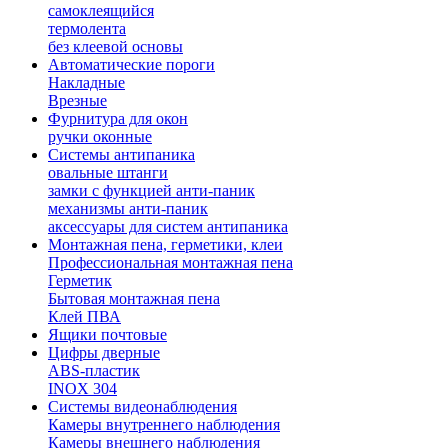
самоклеящийся
термолента
без клеевой основы
Автоматические пороги
Накладные
Врезные
Фурнитура для окон
ручки оконные
Системы антипаника
овальные штанги
замки с функцией анти-паник
механизмы анти-паник
аксессуары для систем антипаника
Монтажная пена, герметики, клеи
Профессиональная монтажная пена
Герметик
Бытовая монтажная пена
Клей ПВА
Ящики почтовые
Цифры дверные
ABS-пластик
INOX 304
Системы видеонаблюдения
Камеры внутреннего наблюдения
Камеры внешнего наблюдения