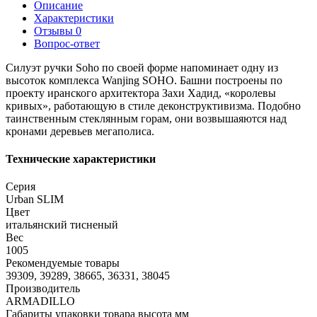
Описание
Характеристики
Отзывы
0
Вопрос-ответ
Силуэт ручки Soho по своей форме напоминает одну из
высоток комплекса Wanjing SOHO. Башни построены по
проекту иранского архитектора Захи Хадид, «королевы
кривых», работающую в стиле деконструктивизма. Подобно
таинственным стеклянным горам, они возвышаяются над
кронами деревьев мегаполиса.
Технические характеристики
Серия
Urban SLIM
Цвет
итальянский тисненый
Вес
1005
Рекомендуемые товары
39309, 39289, 38665, 36331, 38045
Производитель
ARMADILLO
Габариты упаковки товара высота мм