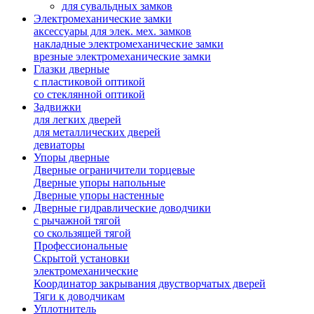
для сувальдных замков
Электромеханические замки
аксессуары для элек. мех. замков
накладные электромеханические замки
врезные электромеханические замки
Глазки дверные
с пластиковой оптикой
со стеклянной оптикой
Задвижки
для легких дверей
для металлических дверей
девиаторы
Упоры дверные
Дверные ограничители торцевые
Дверные упоры напольные
Дверные упоры настенные
Дверные гидравлические доводчики
с рычажной тягой
со скользящей тягой
Профессиональные
Скрытой установки
электромеханические
Координатор закрывания двустворчатых дверей
Тяги к доводчикам
Уплотнитель