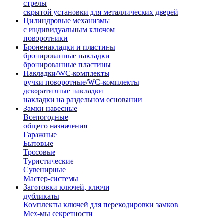
стрелы
скрытой установки для металлических дверей
Цилиндровые механизмы
с индивидуальным ключом
поворотники
Броненакладки и пластины
бронированные накладки
бронированные пластины
Накладки/WC-комплекты
ручки поворотные/WC-комплекты
декоративные накладки
накладки на раздельном основании
Замки навесные
Всепогодные
общего назначения
Гаражные
Бытовые
Тросовые
Туристические
Сувенирные
Мастер-системы
Заготовки ключей, ключи
дубликаты
Комплекты ключей для перекодировки замков
Мех-мы секретности