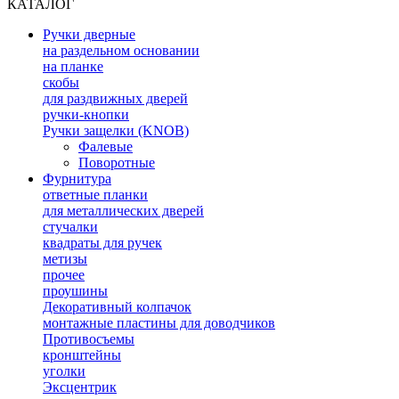
КАТАЛОГ
Ручки дверные
на раздельном основании
на планке
скобы
для раздвижных дверей
ручки-кнопки
Ручки защелки (KNOB)
Фалевые
Поворотные
Фурнитура
ответные планки
для металлических дверей
стучалки
квадраты для ручек
метизы
прочее
проушины
Декоративный колпачок
монтажные пластины для доводчиков
Противосъемы
кронштейны
уголки
Эксцентрик