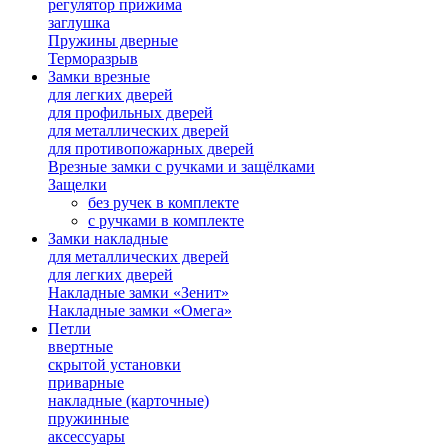
регулятор прижима
заглушка
Пружины дверные
Терморазрыв
Замки врезные
для легких дверей
для профильных дверей
для металлических дверей
для противопожарных дверей
Врезные замки с ручками и защёлками
Защелки
без ручек в комплекте
с ручками в комплекте
Замки накладные
для металлических дверей
для легких дверей
Накладные замки «Зенит»
Накладные замки «Омега»
Петли
ввертные
скрытой установки
приварные
накладные (карточные)
пружинные
аксессуары