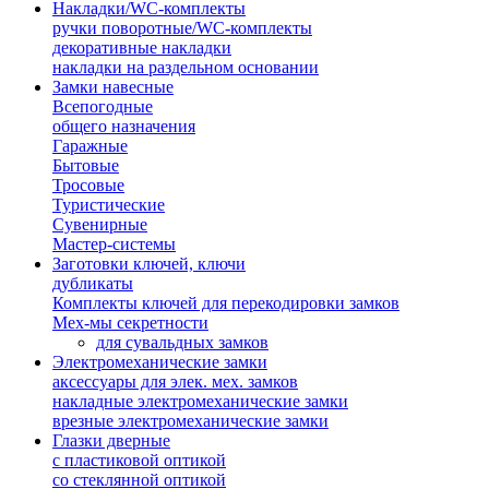
Накладки/WC-комплекты
ручки поворотные/WC-комплекты
декоративные накладки
накладки на раздельном основании
Замки навесные
Всепогодные
общего назначения
Гаражные
Бытовые
Тросовые
Туристические
Сувенирные
Мастер-системы
Заготовки ключей, ключи
дубликаты
Комплекты ключей для перекодировки замков
Мех-мы секретности
для сувальдных замков
Электромеханические замки
аксессуары для элек. мех. замков
накладные электромеханические замки
врезные электромеханические замки
Глазки дверные
с пластиковой оптикой
со стеклянной оптикой