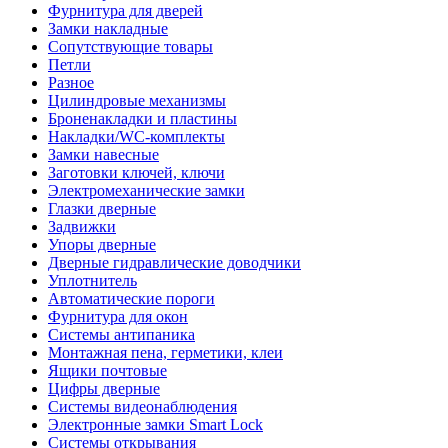
Фурнитура для дверей
Замки накладные
Сопутствующие товары
Петли
Разное
Цилиндровые механизмы
Броненакладки и пластины
Накладки/WC-комплекты
Замки навесные
Заготовки ключей, ключи
Электромеханические замки
Глазки дверные
Задвижки
Упоры дверные
Дверные гидравлические доводчики
Уплотнитель
Автоматические пороги
Фурнитура для окон
Системы антипаника
Монтажная пена, герметики, клеи
Ящики почтовые
Цифры дверные
Системы видеонаблюдения
Электронные замки Smart Lock
Системы открывания