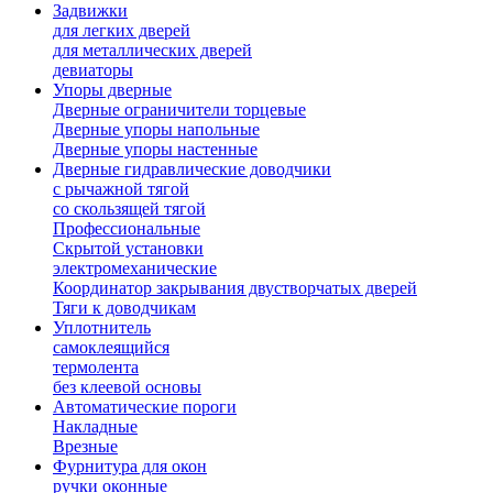
Задвижки
для легких дверей
для металлических дверей
девиаторы
Упоры дверные
Дверные ограничители торцевые
Дверные упоры напольные
Дверные упоры настенные
Дверные гидравлические доводчики
с рычажной тягой
со скользящей тягой
Профессиональные
Скрытой установки
электромеханические
Координатор закрывания двустворчатых дверей
Тяги к доводчикам
Уплотнитель
самоклеящийся
термолента
без клеевой основы
Автоматические пороги
Накладные
Врезные
Фурнитура для окон
ручки оконные