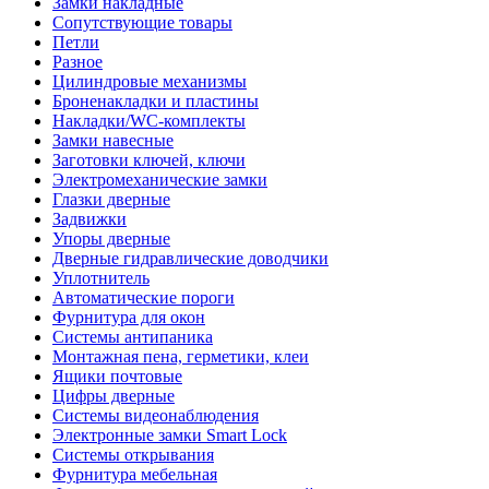
Замки накладные
Сопутствующие товары
Петли
Разное
Цилиндровые механизмы
Броненакладки и пластины
Накладки/WC-комплекты
Замки навесные
Заготовки ключей, ключи
Электромеханические замки
Глазки дверные
Задвижки
Упоры дверные
Дверные гидравлические доводчики
Уплотнитель
Автоматические пороги
Фурнитура для окон
Системы антипаника
Монтажная пена, герметики, клеи
Ящики почтовые
Цифры дверные
Системы видеонаблюдения
Электронные замки Smart Lock
Системы открывания
Фурнитура мебельная