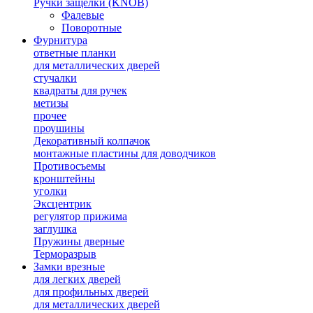
Ручки защелки (KNOB)
Фалевые
Поворотные
Фурнитура
ответные планки
для металлических дверей
стучалки
квадраты для ручек
метизы
прочее
проушины
Декоративный колпачок
монтажные пластины для доводчиков
Противосъемы
кронштейны
уголки
Эксцентрик
регулятор прижима
заглушка
Пружины дверные
Терморазрыв
Замки врезные
для легких дверей
для профильных дверей
для металлических дверей