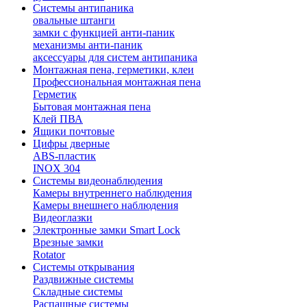
Системы антипаника
овальные штанги
замки с функцией анти-паник
механизмы анти-паник
аксессуары для систем антипаника
Монтажная пена, герметики, клеи
Профессиональная монтажная пена
Герметик
Бытовая монтажная пена
Клей ПВА
Ящики почтовые
Цифры дверные
ABS-пластик
INOX 304
Системы видеонаблюдения
Камеры внутреннего наблюдения
Камеры внешнего наблюдения
Видеоглазки
Электронные замки Smart Lock
Врезные замки
Rotator
Системы открывания
Раздвижные системы
Складные системы
Распашные системы