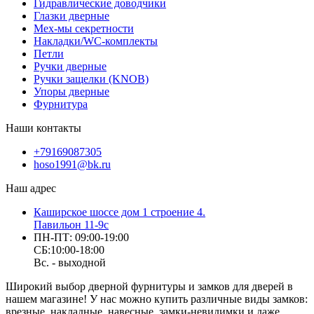
Гидравлические доводчики
Глазки дверные
Мех-мы секретности
Накладки/WC-комплекты
Петли
Ручки дверные
Ручки защелки (KNOB)
Упоры дверные
Фурнитура
Наши контакты
+79169087305
hoso1991@bk.ru
Наш адрес
Каширское шоссе дом 1 строение 4.
Павильон 11-9с
ПН-ПТ: 09:00-19:00
СБ:10:00-18:00
Вс. - выходной
Широкий выбор дверной фурнитуры и замков для дверей в
нашем магазине! У нас можно купить различные виды замков:
врезные, накладные, навесные, замки-невидимки и даже