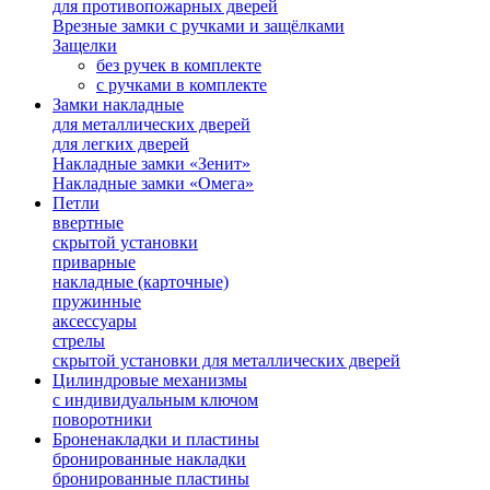
для противопожарных дверей
Врезные замки с ручками и защёлками
Защелки
без ручек в комплекте
с ручками в комплекте
Замки накладные
для металлических дверей
для легких дверей
Накладные замки «Зенит»
Накладные замки «Омега»
Петли
ввертные
скрытой установки
приварные
накладные (карточные)
пружинные
аксессуары
стрелы
скрытой установки для металлических дверей
Цилиндровые механизмы
с индивидуальным ключом
поворотники
Броненакладки и пластины
бронированные накладки
бронированные пластины