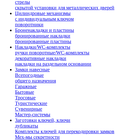
стрелы
скрытой установки для металлических дверей
Цилиндровые механизмы
с индивидуальным ключом
поворотники
Броненакладки и пластины
бронированные накладки
бронированные пластины
Накладки/WC-комплекты
ручки поворотные/WC-комплекты
декоративные накладки
накладки на раздельном основании
Замки навесные
Всепогодные
общего назначения
Гаражные
Бытовые
Тросовые
Туристические
Сувенирные
Мастер-системы
Заготовки ключей, ключи
дубликаты
Комплекты ключей для перекодировки замков
Мех-мы секретности