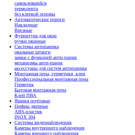
самоклеящийся
термолента
без клеевой основы
Автоматические пороги
Накладные
Врезные
Фурнитура для окон
ручки оконные
Системы антипаника
овальные штанги
замки с функцией анти-паник
механизмы анти-паник
аксессуары для систем антипаника
Монтажная пена, герметики, клеи
Профессиональная монтажная пена
Герметик
Бытовая монтажная пена
Клей ПВА
Ящики почтовые
Цифры дверные
ABS-пластик
INOX 304
Системы видеонаблюдения
Камеры внутреннего наблюдения
Камеры внешнего наблюдения