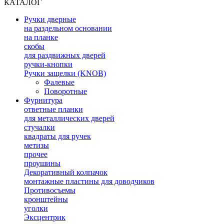
КАТАЛОГ
Ручки дверные
на раздельном основании
на планке
скобы
для раздвижных дверей
ручки-кнопки
Ручки защелки (KNOB)
Фалевые
Поворотные
Фурнитура
ответные планки
для металлических дверей
стучалки
квадраты для ручек
метизы
прочее
проушины
Декоративный колпачок
монтажные пластины для доводчиков
Противосъемы
кронштейны
уголки
Эксцентрик