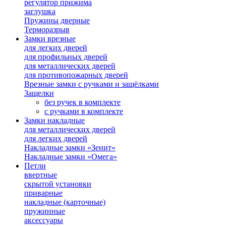
регулятор прижима
заглушка
Пружины дверные
Терморазрыв
Замки врезные
для легких дверей
для профильных дверей
для металлических дверей
для противопожарных дверей
Врезные замки с ручками и защёлками
Защелки
без ручек в комплекте
с ручками в комплекте
Замки накладные
для металлических дверей
для легких дверей
Накладные замки «Зенит»
Накладные замки «Омега»
Петли
ввертные
скрытой установки
приварные
накладные (карточные)
пружинные
аксессуары