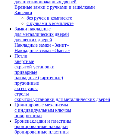
для противопожарных дверей
Врезные замки с ручками и защёлками
Защелки
без ручек в комплекте
с ручками в комплекте
Замки накладные
для металлических дверей
для легких дверей
Накладные замки «Зенит»
Накладные замки «Омега»
Петли
ввертные
скрытой установки
приварные
накладные (карточные)
пружинные
аксессуары
стрелы
скрытой установки для металлических дверей
Цилиндровые механизмы
с индивидуальным ключом
поворотники
Броненакладки и пластины
бронированные накладки
бронированные пластины