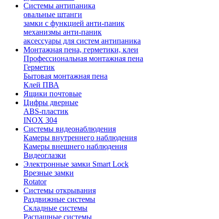
Системы антипаника
овальные штанги
замки с функцией анти-паник
механизмы анти-паник
аксессуары для систем антипаника
Монтажная пена, герметики, клеи
Профессиональная монтажная пена
Герметик
Бытовая монтажная пена
Клей ПВА
Ящики почтовые
Цифры дверные
ABS-пластик
INOX 304
Системы видеонаблюдения
Камеры внутреннего наблюдения
Камеры внешнего наблюдения
Видеоглазки
Электронные замки Smart Lock
Врезные замки
Rotator
Системы открывания
Раздвижные системы
Складные системы
Распашные системы