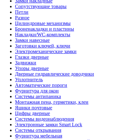
Замки накладные
Сопутствующие товары
Петли
Разное
Цилиндровые механизмы
Броненакладки и пластины
Накладки/WC-комплекты
Замки навесные
Заготовки ключей, ключи
Электромеханические замки
Глазки дверные
Задвижки
Упоры дверные
Дверные гидравлические доводчики
Уплотнитель
Автоматические пороги
Фурнитура для окон
Системы антипаника
Монтажная пена, герметики, клеи
Ящики почтовые
Цифры дверные
Системы видеонаблюдения
Электронные замки Smart Lock
Системы открывания
Фурнитура мебельная