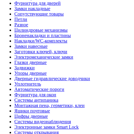
Фурнитура для дверей
Замки накладные
Сопутствующие товары
Петли
Разное
Цилиндровые механизмы
Броненакладки и пластины
Накладки/WC-комплекты
Замки навесные
Заготовки ключей, ключи
Электромеханические замки
Глазки дверные
Задвижки
Упоры дверные
Дверные гидравлические доводчики
Уплотнитель
Автоматические пороги
Фурнитура для окон
Системы антипаника
Монтажная пена, герметики, клеи
Ящики почтовые
Цифры дверные
Системы видеонаблюдения
Электронные замки Smart Lock
Системы открывания