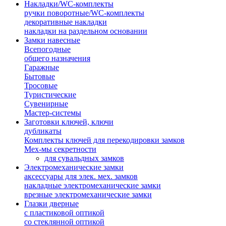
Накладки/WC-комплекты
ручки поворотные/WC-комплекты
декоративные накладки
накладки на раздельном основании
Замки навесные
Всепогодные
общего назначения
Гаражные
Бытовые
Тросовые
Туристические
Сувенирные
Мастер-системы
Заготовки ключей, ключи
дубликаты
Комплекты ключей для перекодировки замков
Мех-мы секретности
для сувальдных замков
Электромеханические замки
аксессуары для элек. мех. замков
накладные электромеханические замки
врезные электромеханические замки
Глазки дверные
с пластиковой оптикой
со стеклянной оптикой