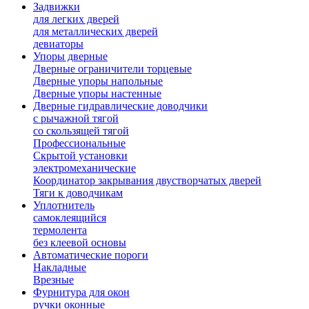
Задвижки
для легких дверей
для металлических дверей
девиаторы
Упоры дверные
Дверные ограничители торцевые
Дверные упоры напольные
Дверные упоры настенные
Дверные гидравлические доводчики
с рычажной тягой
со скользящей тягой
Профессиональные
Скрытой установки
электромеханические
Координатор закрывания двустворчатых дверей
Тяги к доводчикам
Уплотнитель
самоклеящийся
термолента
без клеевой основы
Автоматические пороги
Накладные
Врезные
Фурнитура для окон
ручки оконные