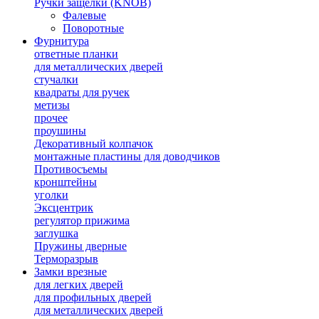
Ручки защелки (KNOB)
Фалевые
Поворотные
Фурнитура
ответные планки
для металлических дверей
стучалки
квадраты для ручек
метизы
прочее
проушины
Декоративный колпачок
монтажные пластины для доводчиков
Противосъемы
кронштейны
уголки
Эксцентрик
регулятор прижима
заглушка
Пружины дверные
Терморазрыв
Замки врезные
для легких дверей
для профильных дверей
для металлических дверей