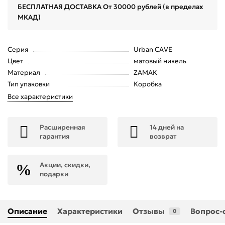
БЕСПЛАТНАЯ ДОСТАВКА От 30000 рублей (в пределах
МКАД)
Серия
Urban CAVE
Цвет
матовый никель
Материал
ZAMAK
Тип упаковки
Коробка
Все характеристики
Расширенная
14 дней на
гарантия
возврат
Акции, скидки,
подарки
Описание
Характеристики
Отзывы
Вопрос-
0