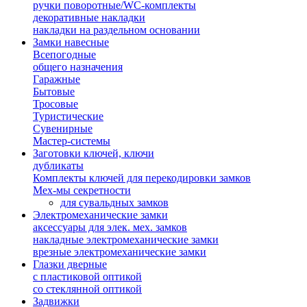
ручки поворотные/WC-комплекты
декоративные накладки
накладки на раздельном основании
Замки навесные
Всепогодные
общего назначения
Гаражные
Бытовые
Тросовые
Туристические
Сувенирные
Мастер-системы
Заготовки ключей, ключи
дубликаты
Комплекты ключей для перекодировки замков
Мех-мы секретности
для сувальдных замков
Электромеханические замки
аксессуары для элек. мех. замков
накладные электромеханические замки
врезные электромеханические замки
Глазки дверные
с пластиковой оптикой
со стеклянной оптикой
Задвижки