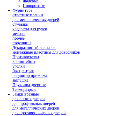
Фалевые
Поворотные
Фурнитура
ответные планки
для металлических дверей
стучалки
квадраты для ручек
метизы
прочее
проушины
Декоративный колпачок
монтажные пластины для доводчиков
Противосъемы
кронштейны
уголки
Эксцентрик
регулятор прижима
заглушка
Пружины дверные
Терморазрыв
Замки врезные
для легких дверей
для профильных дверей
для металлических дверей
для противопожарных дверей