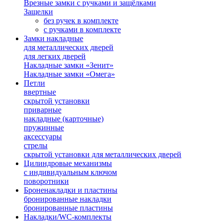
Врезные замки с ручками и защёлками
Защелки
без ручек в комплекте
с ручками в комплекте
Замки накладные
для металлических дверей
для легких дверей
Накладные замки «Зенит»
Накладные замки «Омега»
Петли
ввертные
скрытой установки
приварные
накладные (карточные)
пружинные
аксессуары
стрелы
скрытой установки для металлических дверей
Цилиндровые механизмы
с индивидуальным ключом
поворотники
Броненакладки и пластины
бронированные накладки
бронированные пластины
Накладки/WC-комплекты