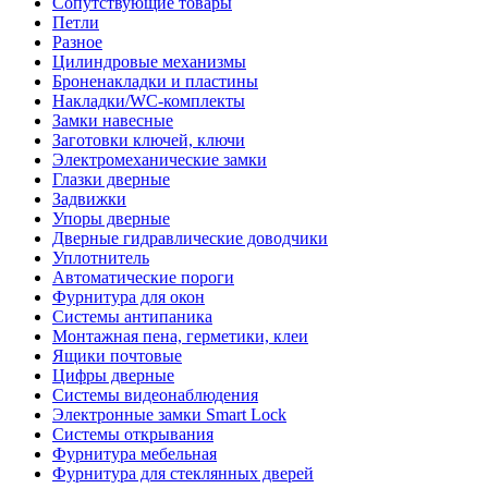
Сопутствующие товары
Петли
Разное
Цилиндровые механизмы
Броненакладки и пластины
Накладки/WC-комплекты
Замки навесные
Заготовки ключей, ключи
Электромеханические замки
Глазки дверные
Задвижки
Упоры дверные
Дверные гидравлические доводчики
Уплотнитель
Автоматические пороги
Фурнитура для окон
Системы антипаника
Монтажная пена, герметики, клеи
Ящики почтовые
Цифры дверные
Системы видеонаблюдения
Электронные замки Smart Lock
Системы открывания
Фурнитура мебельная
Фурнитура для стеклянных дверей