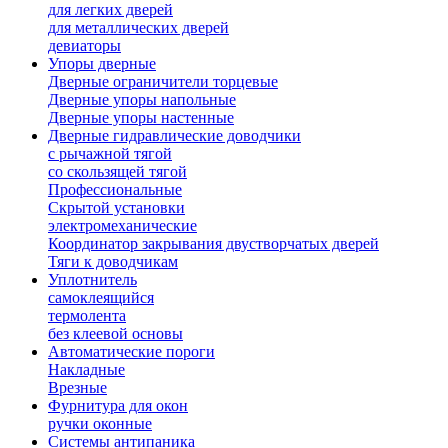
для легких дверей
для металлических дверей
девиаторы
Упоры дверные
Дверные ограничители торцевые
Дверные упоры напольные
Дверные упоры настенные
Дверные гидравлические доводчики
с рычажной тягой
со скользящей тягой
Профессиональные
Скрытой установки
электромеханические
Координатор закрывания двустворчатых дверей
Тяги к доводчикам
Уплотнитель
самоклеящийся
термолента
без клеевой основы
Автоматические пороги
Накладные
Врезные
Фурнитура для окон
ручки оконные
Системы антипаника