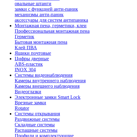
овальные штанги
замки с функцией анти-паник
механизмы анти-паник
аксессуары для систем антипаника
Монтажная пена, герметики, клеи
Профессиональная монтажная пена
Герметик
Бытовая монтажная пена
Клей ПВА
Ящики почтовые
Цифры дверные
ABS-пластик
INOX 304
Системы видеонаблюдения
Камеры внутреннего наблюдения
Камеры внешнего наблюдения
Видеоглазки
Электронные замки Smart Lock
Врезные замки
Rotator
Системы открывания
Раздвижные системы
Складные системы
Распашные системы
Профили и комплектующие