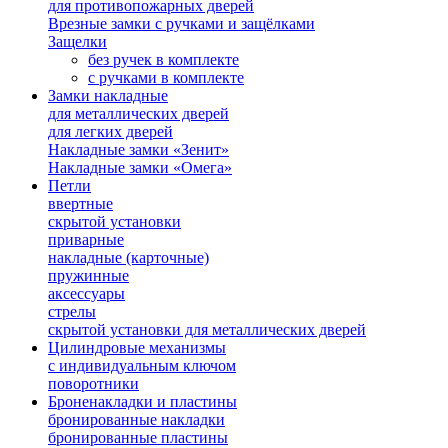
для противопожарных дверей
Врезные замки с ручками и защёлками
Защелки
без ручек в комплекте
с ручками в комплекте
Замки накладные
для металлических дверей
для легких дверей
Накладные замки «Зенит»
Накладные замки «Омега»
Петли
ввертные
скрытой установки
приварные
накладные (карточные)
пружинные
аксессуары
стрелы
скрытой установки для металлических дверей
Цилиндровые механизмы
с индивидуальным ключом
поворотники
Броненакладки и пластины
бронированные накладки
бронированные пластины