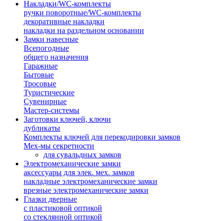
Накладки/WC-комплекты
ручки поворотные/WC-комплекты
декоративные накладки
накладки на раздельном основании
Замки навесные
Всепогодные
общего назначения
Гаражные
Бытовые
Тросовые
Туристические
Сувенирные
Мастер-системы
Заготовки ключей, ключи
дубликаты
Комплекты ключей для перекодировки замков
Мех-мы секретности
для сувальдных замков
Электромеханические замки
аксессуары для элек. мех. замков
накладные электромеханические замки
врезные электромеханические замки
Глазки дверные
с пластиковой оптикой
со стеклянной оптикой