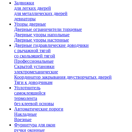
Задвижки
для легких дверей
для металлических дверей
девиаторы
Упоры дверные
Дверные ограничители торцевые
Дверные упоры напольные
Дверные упоры настенные
Дверные гидравлические доводчики
с рычажной тягой
со скользящей тягой
Профессиональные
Скрытой установки
электромеханические
Координатор закрывания двустворчатых дверей
Тяги к доводчикам
Уплотнитель
самоклеящийся
термолента
без клеевой основы
Автоматические пороги
Накладные
Врезные
Фурнитура для окон
ручки оконные