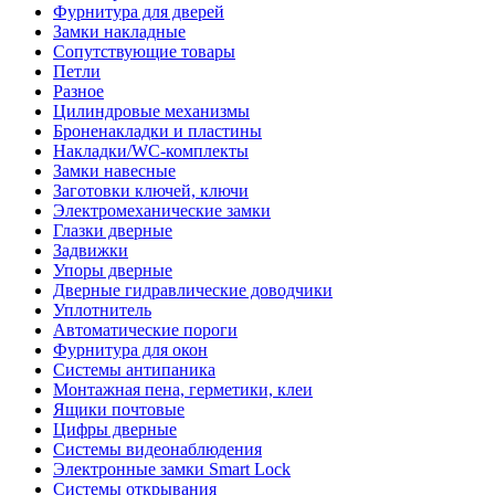
Фурнитура для дверей
Замки накладные
Сопутствующие товары
Петли
Разное
Цилиндровые механизмы
Броненакладки и пластины
Накладки/WC-комплекты
Замки навесные
Заготовки ключей, ключи
Электромеханические замки
Глазки дверные
Задвижки
Упоры дверные
Дверные гидравлические доводчики
Уплотнитель
Автоматические пороги
Фурнитура для окон
Системы антипаника
Монтажная пена, герметики, клеи
Ящики почтовые
Цифры дверные
Системы видеонаблюдения
Электронные замки Smart Lock
Системы открывания