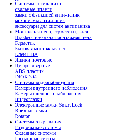
Системы антипаника
овальные штанги
замки с функцией анти-паник
механизмы анти-паник
аксессуары для систем антипаника
Монтажная пена, герметики, клеи
Профессиональная монтажная пена
Герметик
Бытовая монтажная пена
Клей ПВА
Ящики почтовые
Цифры дверные
ABS-пластик
INOX 304
Системы видеонаблюдения
Камеры внутреннего наблюдения
Камеры внешнего наблюдения
Видеоглазки
Электронные замки Smart Lock
Врезные замки
Rotator
Системы открывания
Раздвижные системы
Складные системы
Распашные системы