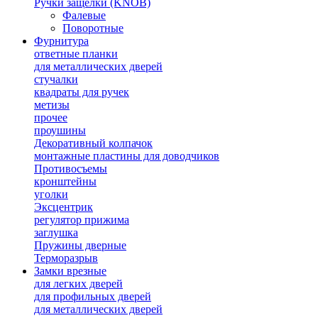
Ручки защелки (KNOB)
Фалевые
Поворотные
Фурнитура
ответные планки
для металлических дверей
стучалки
квадраты для ручек
метизы
прочее
проушины
Декоративный колпачок
монтажные пластины для доводчиков
Противосъемы
кронштейны
уголки
Эксцентрик
регулятор прижима
заглушка
Пружины дверные
Терморазрыв
Замки врезные
для легких дверей
для профильных дверей
для металлических дверей