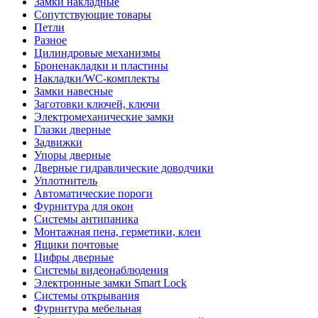
Замки накладные
Сопутствующие товары
Петли
Разное
Цилиндровые механизмы
Броненакладки и пластины
Накладки/WC-комплекты
Замки навесные
Заготовки ключей, ключи
Электромеханические замки
Глазки дверные
Задвижки
Упоры дверные
Дверные гидравлические доводчики
Уплотнитель
Автоматические пороги
Фурнитура для окон
Системы антипаника
Монтажная пена, герметики, клеи
Ящики почтовые
Цифры дверные
Системы видеонаблюдения
Электронные замки Smart Lock
Системы открывания
Фурнитура мебельная