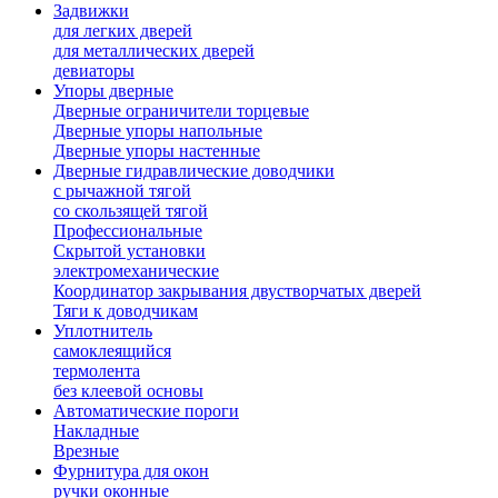
Задвижки
для легких дверей
для металлических дверей
девиаторы
Упоры дверные
Дверные ограничители торцевые
Дверные упоры напольные
Дверные упоры настенные
Дверные гидравлические доводчики
с рычажной тягой
со скользящей тягой
Профессиональные
Скрытой установки
электромеханические
Координатор закрывания двустворчатых дверей
Тяги к доводчикам
Уплотнитель
самоклеящийся
термолента
без клеевой основы
Автоматические пороги
Накладные
Врезные
Фурнитура для окон
ручки оконные