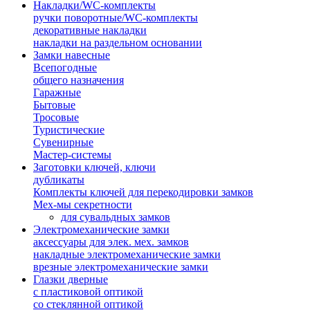
Накладки/WC-комплекты
ручки поворотные/WC-комплекты
декоративные накладки
накладки на раздельном основании
Замки навесные
Всепогодные
общего назначения
Гаражные
Бытовые
Тросовые
Туристические
Сувенирные
Мастер-системы
Заготовки ключей, ключи
дубликаты
Комплекты ключей для перекодировки замков
Мех-мы секретности
для сувальдных замков
Электромеханические замки
аксессуары для элек. мех. замков
накладные электромеханические замки
врезные электромеханические замки
Глазки дверные
с пластиковой оптикой
со стеклянной оптикой