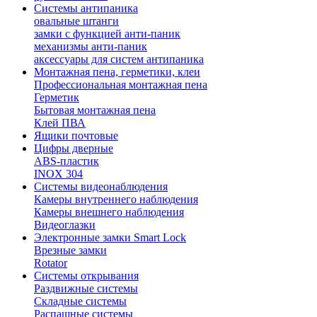
Системы антипаника
овальные штанги
замки с функцией анти-паник
механизмы анти-паник
аксессуары для систем антипаника
Монтажная пена, герметики, клеи
Профессиональная монтажная пена
Герметик
Бытовая монтажная пена
Клей ПВА
Ящики почтовые
Цифры дверные
ABS-пластик
INOX 304
Системы видеонаблюдения
Камеры внутреннего наблюдения
Камеры внешнего наблюдения
Видеоглазки
Электронные замки Smart Lock
Врезные замки
Rotator
Системы открывания
Раздвижные системы
Складные системы
Распашные системы