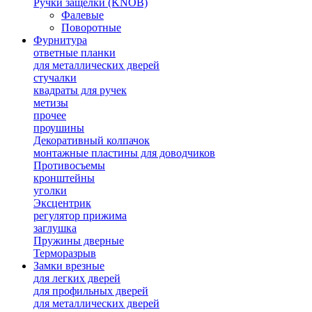
Ручки защелки (KNOB)
Фалевые
Поворотные
Фурнитура
ответные планки
для металлических дверей
стучалки
квадраты для ручек
метизы
прочее
проушины
Декоративный колпачок
монтажные пластины для доводчиков
Противосъемы
кронштейны
уголки
Эксцентрик
регулятор прижима
заглушка
Пружины дверные
Терморазрыв
Замки врезные
для легких дверей
для профильных дверей
для металлических дверей