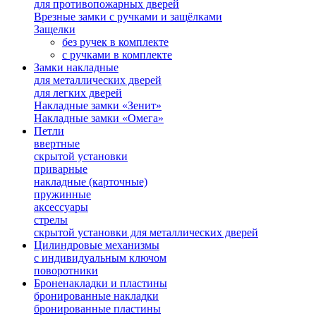
для противопожарных дверей
Врезные замки с ручками и защёлками
Защелки
без ручек в комплекте
с ручками в комплекте
Замки накладные
для металлических дверей
для легких дверей
Накладные замки «Зенит»
Накладные замки «Омега»
Петли
ввертные
скрытой установки
приварные
накладные (карточные)
пружинные
аксессуары
стрелы
скрытой установки для металлических дверей
Цилиндровые механизмы
с индивидуальным ключом
поворотники
Броненакладки и пластины
бронированные накладки
бронированные пластины