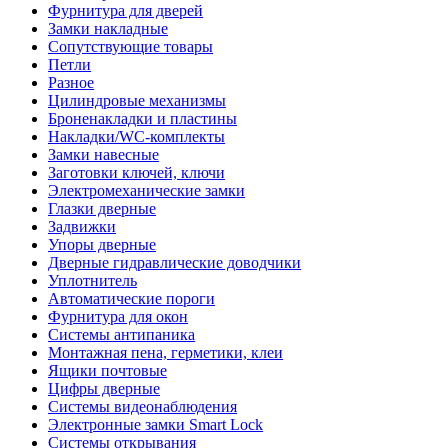
Фурнитура для дверей
Замки накладные
Сопутствующие товары
Петли
Разное
Цилиндровые механизмы
Броненакладки и пластины
Накладки/WC-комплекты
Замки навесные
Заготовки ключей, ключи
Электромеханические замки
Глазки дверные
Задвижки
Упоры дверные
Дверные гидравлические доводчики
Уплотнитель
Автоматические пороги
Фурнитура для окон
Системы антипаника
Монтажная пена, герметики, клеи
Ящики почтовые
Цифры дверные
Системы видеонаблюдения
Электронные замки Smart Lock
Системы открывания