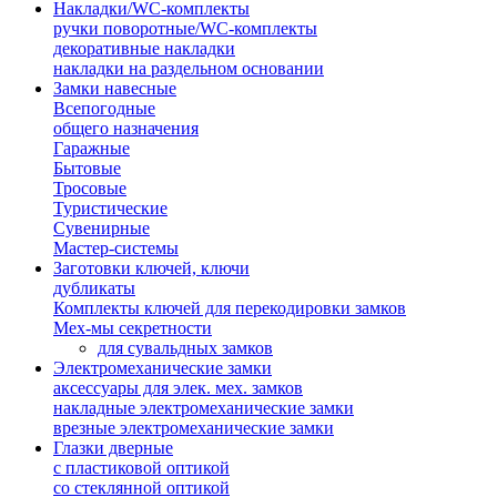
Накладки/WC-комплекты
ручки поворотные/WC-комплекты
декоративные накладки
накладки на раздельном основании
Замки навесные
Всепогодные
общего назначения
Гаражные
Бытовые
Тросовые
Туристические
Сувенирные
Мастер-системы
Заготовки ключей, ключи
дубликаты
Комплекты ключей для перекодировки замков
Мех-мы секретности
для сувальдных замков
Электромеханические замки
аксессуары для элек. мех. замков
накладные электромеханические замки
врезные электромеханические замки
Глазки дверные
с пластиковой оптикой
со стеклянной оптикой