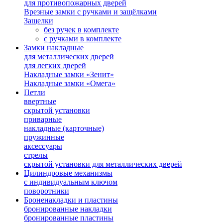
для противопожарных дверей
Врезные замки с ручками и защёлками
Защелки
без ручек в комплекте
с ручками в комплекте
Замки накладные
для металлических дверей
для легких дверей
Накладные замки «Зенит»
Накладные замки «Омега»
Петли
ввертные
скрытой установки
приварные
накладные (карточные)
пружинные
аксессуары
стрелы
скрытой установки для металлических дверей
Цилиндровые механизмы
с индивидуальным ключом
поворотники
Броненакладки и пластины
бронированные накладки
бронированные пластины