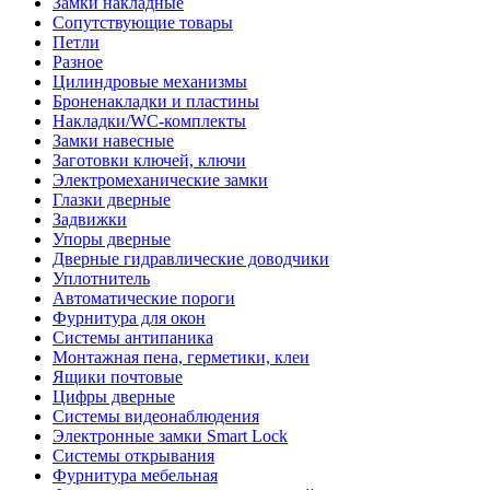
Замки накладные
Сопутствующие товары
Петли
Разное
Цилиндровые механизмы
Броненакладки и пластины
Накладки/WC-комплекты
Замки навесные
Заготовки ключей, ключи
Электромеханические замки
Глазки дверные
Задвижки
Упоры дверные
Дверные гидравлические доводчики
Уплотнитель
Автоматические пороги
Фурнитура для окон
Системы антипаника
Монтажная пена, герметики, клеи
Ящики почтовые
Цифры дверные
Системы видеонаблюдения
Электронные замки Smart Lock
Системы открывания
Фурнитура мебельная