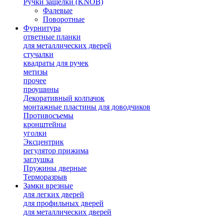
Ручки защелки (KNOB)
Фалевые
Поворотные
Фурнитура
ответные планки
для металлических дверей
стучалки
квадраты для ручек
метизы
прочее
проушины
Декоративный колпачок
монтажные пластины для доводчиков
Противосъемы
кронштейны
уголки
Эксцентрик
регулятор прижима
заглушка
Пружины дверные
Терморазрыв
Замки врезные
для легких дверей
для профильных дверей
для металлических дверей