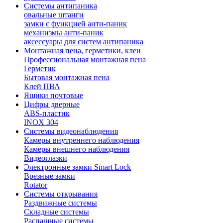
Системы антипаника
овальные штанги
замки с функцией анти-паник
механизмы анти-паник
аксессуары для систем антипаника
Монтажная пена, герметики, клеи
Профессиональная монтажная пена
Герметик
Бытовая монтажная пена
Клей ПВА
Ящики почтовые
Цифры дверные
ABS-пластик
INOX 304
Системы видеонаблюдения
Камеры внутреннего наблюдения
Камеры внешнего наблюдения
Видеоглазки
Электронные замки Smart Lock
Врезные замки
Rotator
Системы открывания
Раздвижные системы
Складные системы
Распашные системы