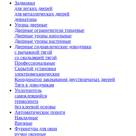
Задвижки
для легких дверей
для металлических дверей
девиаторы
Упоры дверные
Дверные ограничители торцевые
Дверные упоры напольные
Дверные упоры настенные
Дверные гидравлические доводчики
с рычажной тягой
со скользящей тягой
Профессиональные
Скрытой установки
электромеханические
Координатор закрывания двустворчатых дверей
Тяги к доводчикам
Уплотнитель
самоклеящийся
термолента
без клеевой основы
Автоматические пороги
Накладные
Врезные
Фурнитура для окон
ручки оконные