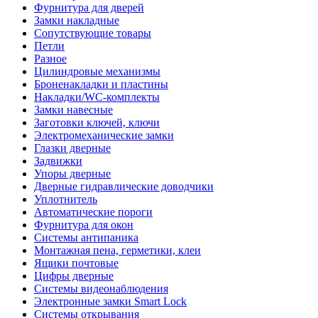
Фурнитура для дверей
Замки накладные
Сопутствующие товары
Петли
Разное
Цилиндровые механизмы
Броненакладки и пластины
Накладки/WC-комплекты
Замки навесные
Заготовки ключей, ключи
Электромеханические замки
Глазки дверные
Задвижки
Упоры дверные
Дверные гидравлические доводчики
Уплотнитель
Автоматические пороги
Фурнитура для окон
Системы антипаника
Монтажная пена, герметики, клеи
Ящики почтовые
Цифры дверные
Системы видеонаблюдения
Электронные замки Smart Lock
Системы открывания