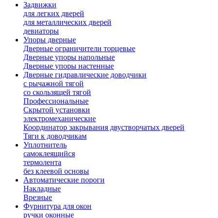
Задвижки
для легких дверей
для металлических дверей
девиаторы
Упоры дверные
Дверные ограничители торцевые
Дверные упоры напольные
Дверные упоры настенные
Дверные гидравлические доводчики
с рычажной тягой
со скользящей тягой
Профессиональные
Скрытой установки
электромеханические
Координатор закрывания двустворчатых дверей
Тяги к доводчикам
Уплотнитель
самоклеящийся
термолента
без клеевой основы
Автоматические пороги
Накладные
Врезные
Фурнитура для окон
ручки оконные