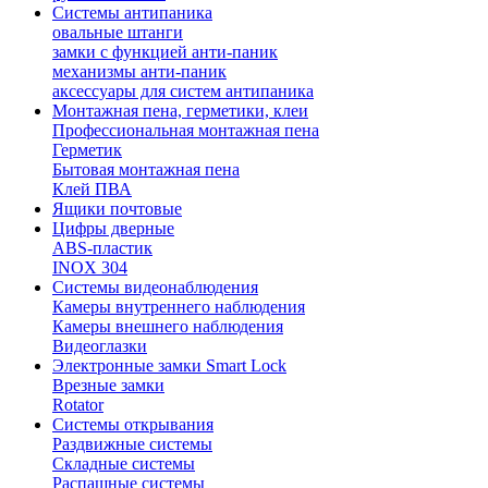
Системы антипаника
овальные штанги
замки с функцией анти-паник
механизмы анти-паник
аксессуары для систем антипаника
Монтажная пена, герметики, клеи
Профессиональная монтажная пена
Герметик
Бытовая монтажная пена
Клей ПВА
Ящики почтовые
Цифры дверные
ABS-пластик
INOX 304
Системы видеонаблюдения
Камеры внутреннего наблюдения
Камеры внешнего наблюдения
Видеоглазки
Электронные замки Smart Lock
Врезные замки
Rotator
Системы открывания
Раздвижные системы
Складные системы
Распашные системы