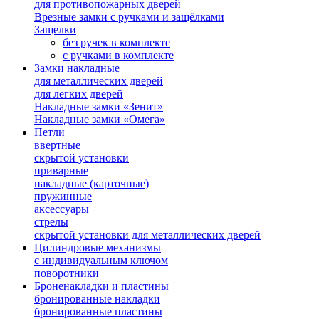
для противопожарных дверей
Врезные замки с ручками и защёлками
Защелки
без ручек в комплекте
с ручками в комплекте
Замки накладные
для металлических дверей
для легких дверей
Накладные замки «Зенит»
Накладные замки «Омега»
Петли
ввертные
скрытой установки
приварные
накладные (карточные)
пружинные
аксессуары
стрелы
скрытой установки для металлических дверей
Цилиндровые механизмы
с индивидуальным ключом
поворотники
Броненакладки и пластины
бронированные накладки
бронированные пластины