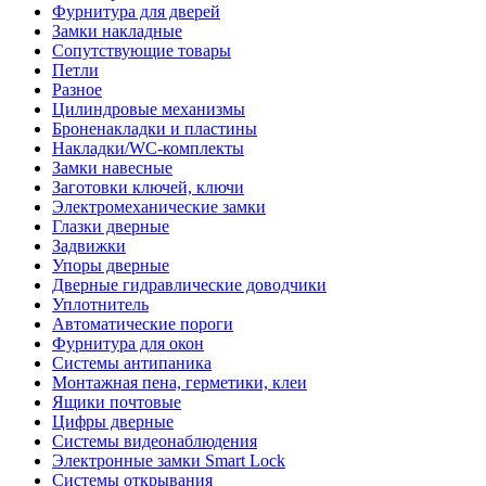
Фурнитура для дверей
Замки накладные
Сопутствующие товары
Петли
Разное
Цилиндровые механизмы
Броненакладки и пластины
Накладки/WC-комплекты
Замки навесные
Заготовки ключей, ключи
Электромеханические замки
Глазки дверные
Задвижки
Упоры дверные
Дверные гидравлические доводчики
Уплотнитель
Автоматические пороги
Фурнитура для окон
Системы антипаника
Монтажная пена, герметики, клеи
Ящики почтовые
Цифры дверные
Системы видеонаблюдения
Электронные замки Smart Lock
Системы открывания