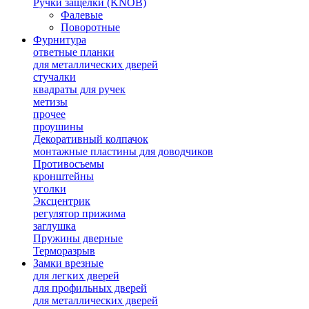
Ручки защелки (KNOB)
Фалевые
Поворотные
Фурнитура
ответные планки
для металлических дверей
стучалки
квадраты для ручек
метизы
прочее
проушины
Декоративный колпачок
монтажные пластины для доводчиков
Противосъемы
кронштейны
уголки
Эксцентрик
регулятор прижима
заглушка
Пружины дверные
Терморазрыв
Замки врезные
для легких дверей
для профильных дверей
для металлических дверей