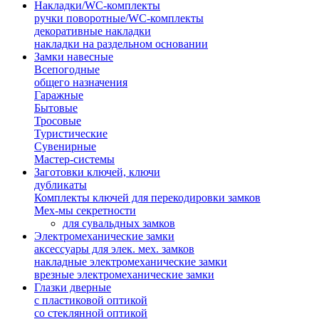
Накладки/WC-комплекты
ручки поворотные/WC-комплекты
декоративные накладки
накладки на раздельном основании
Замки навесные
Всепогодные
общего назначения
Гаражные
Бытовые
Тросовые
Туристические
Сувенирные
Мастер-системы
Заготовки ключей, ключи
дубликаты
Комплекты ключей для перекодировки замков
Мех-мы секретности
для сувальдных замков
Электромеханические замки
аксессуары для элек. мех. замков
накладные электромеханические замки
врезные электромеханические замки
Глазки дверные
с пластиковой оптикой
со стеклянной оптикой