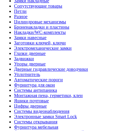
Замки накладные
Сопутствующие товары
Петли
Разное
Цилиндровые механизмы
Броненакладки и пластины
Накладки/WC-комплекты
Замки навесные
Заготовки ключей, ключи
Электромеханические замки
Глазки дверные
Задвижки
Упоры дверные
Дверные гидравлические доводчики
Уплотнитель
Автоматические пороги
Фурнитура для окон
Системы антипаника
Монтажная пена, герметики, клеи
Ящики почтовые
Цифры дверные
Системы видеонаблюдения
Электронные замки Smart Lock
Системы открывания
Фурнитура мебельная