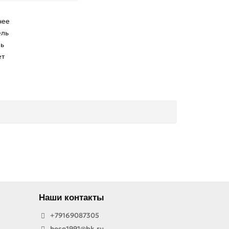
чее
ель
ль
ет
Наши контакты
+79169087305
hoso1991@bk.ru