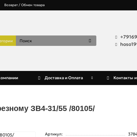
Возврат / Обмен товара
+7916
тегории
hoso19
компании
Доставка и Оплата
Контакты и
езному ЗВ4-31/55 /80105/
Артикул:
378