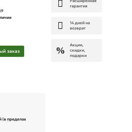
Расширенная
М
гарантия
69
аличии
14 дней на
возврат
Акции,
скидки,
ый заказ
подарки
 (в пределах