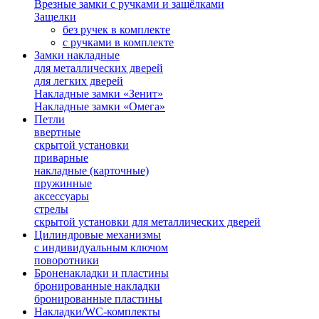
Врезные замки с ручками и защёлками
Защелки
без ручек в комплекте
с ручками в комплекте
Замки накладные
для металлических дверей
для легких дверей
Накладные замки «Зенит»
Накладные замки «Омега»
Петли
ввертные
скрытой установки
приварные
накладные (карточные)
пружинные
аксессуары
стрелы
скрытой установки для металлических дверей
Цилиндровые механизмы
с индивидуальным ключом
поворотники
Броненакладки и пластины
бронированные накладки
бронированные пластины
Накладки/WC-комплекты