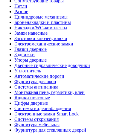
Сопутствующие товары
Петли
Разное
Цилиндровые механизмы
Броненакладки и пластины
Накладки/WC-комплекты
Замки навесные
Заготовки ключей, ключи
Электромеханические замки
Глазки дверные
Задвижки
Упоры дверные
Дверные гидравлические доводчики
Уплотнитель
Автоматические пороги
Фурнитура для окон
Системы антипаника
Монтажная пена, герметики, клеи
Ящики почтовые
Цифры дверные
Системы видеонаблюдения
Электронные замки Smart Lock
Системы открывания
Фурнитура мебельная
Фурнитура для стеклянных дверей