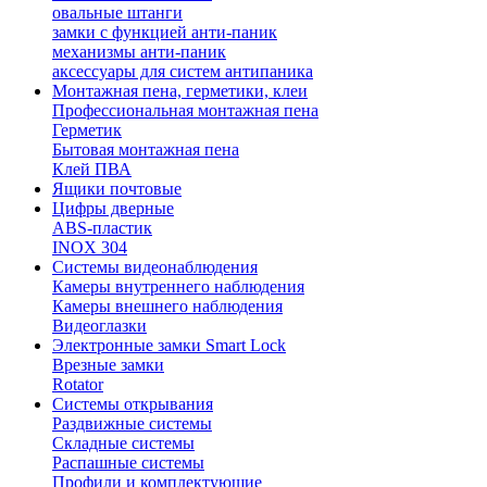
овальные штанги
замки с функцией анти-паник
механизмы анти-паник
аксессуары для систем антипаника
Монтажная пена, герметики, клеи
Профессиональная монтажная пена
Герметик
Бытовая монтажная пена
Клей ПВА
Ящики почтовые
Цифры дверные
ABS-пластик
INOX 304
Системы видеонаблюдения
Камеры внутреннего наблюдения
Камеры внешнего наблюдения
Видеоглазки
Электронные замки Smart Lock
Врезные замки
Rotator
Системы открывания
Раздвижные системы
Складные системы
Распашные системы
Профили и комплектующие