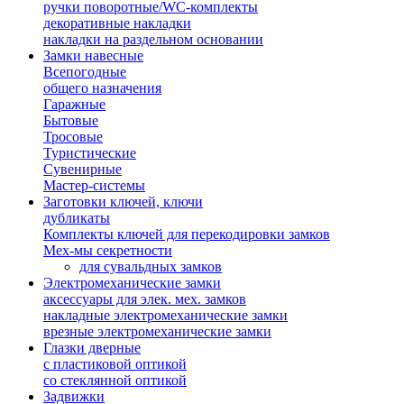
ручки поворотные/WC-комплекты
декоративные накладки
накладки на раздельном основании
Замки навесные
Всепогодные
общего назначения
Гаражные
Бытовые
Тросовые
Туристические
Сувенирные
Мастер-системы
Заготовки ключей, ключи
дубликаты
Комплекты ключей для перекодировки замков
Мех-мы секретности
для сувальдных замков
Электромеханические замки
аксессуары для элек. мех. замков
накладные электромеханические замки
врезные электромеханические замки
Глазки дверные
с пластиковой оптикой
со стеклянной оптикой
Задвижки