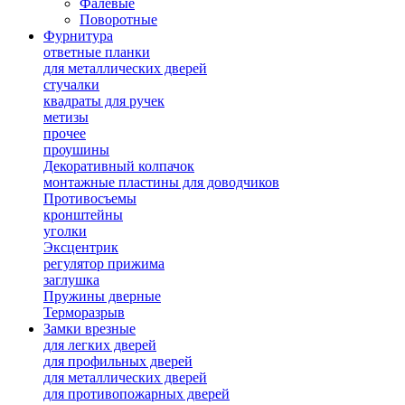
Фалевые
Поворотные
Фурнитура
ответные планки
для металлических дверей
стучалки
квадраты для ручек
метизы
прочее
проушины
Декоративный колпачок
монтажные пластины для доводчиков
Противосъемы
кронштейны
уголки
Эксцентрик
регулятор прижима
заглушка
Пружины дверные
Терморазрыв
Замки врезные
для легких дверей
для профильных дверей
для металлических дверей
для противопожарных дверей