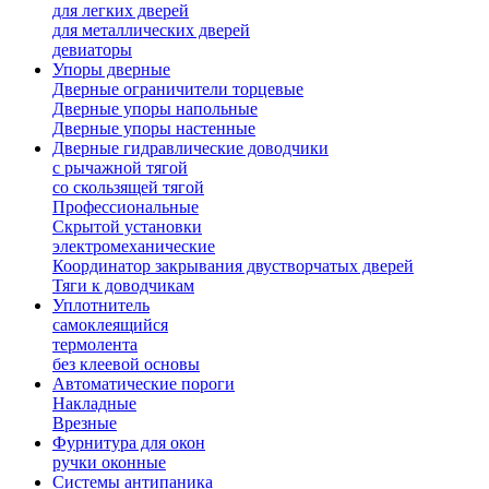
для легких дверей
для металлических дверей
девиаторы
Упоры дверные
Дверные ограничители торцевые
Дверные упоры напольные
Дверные упоры настенные
Дверные гидравлические доводчики
с рычажной тягой
со скользящей тягой
Профессиональные
Скрытой установки
электромеханические
Координатор закрывания двустворчатых дверей
Тяги к доводчикам
Уплотнитель
самоклеящийся
термолента
без клеевой основы
Автоматические пороги
Накладные
Врезные
Фурнитура для окон
ручки оконные
Системы антипаника