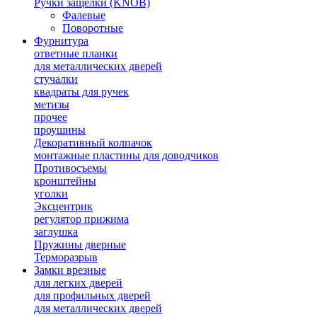
Ручки защелки (KNOB)
Фалевые
Поворотные
Фурнитура
ответные планки
для металлических дверей
стучалки
квадраты для ручек
метизы
прочее
проушины
Декоративный колпачок
монтажные пластины для доводчиков
Противосъемы
кронштейны
уголки
Эксцентрик
регулятор прижима
заглушка
Пружины дверные
Терморазрыв
Замки врезные
для легких дверей
для профильных дверей
для металлических дверей