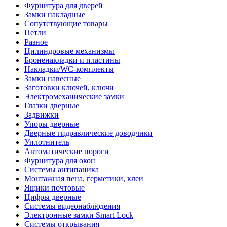
Фурнитура для дверей
Замки накладные
Сопутствующие товары
Петли
Разное
Цилиндровые механизмы
Броненакладки и пластины
Накладки/WC-комплекты
Замки навесные
Заготовки ключей, ключи
Электромеханические замки
Глазки дверные
Задвижки
Упоры дверные
Дверные гидравлические доводчики
Уплотнитель
Автоматические пороги
Фурнитура для окон
Системы антипаника
Монтажная пена, герметики, клеи
Ящики почтовые
Цифры дверные
Системы видеонаблюдения
Электронные замки Smart Lock
Системы открывания