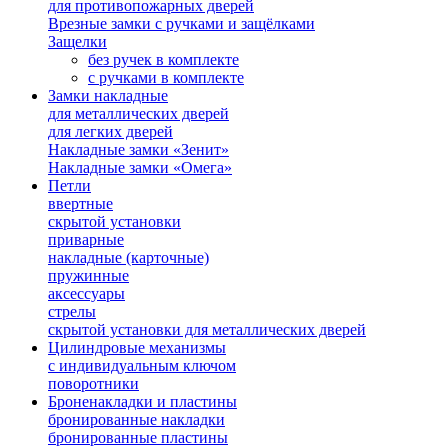
для противопожарных дверей
Врезные замки с ручками и защёлками
Защелки
без ручек в комплекте
с ручками в комплекте
Замки накладные
для металлических дверей
для легких дверей
Накладные замки «Зенит»
Накладные замки «Омега»
Петли
ввертные
скрытой установки
приварные
накладные (карточные)
пружинные
аксессуары
стрелы
скрытой установки для металлических дверей
Цилиндровые механизмы
с индивидуальным ключом
поворотники
Броненакладки и пластины
бронированные накладки
бронированные пластины