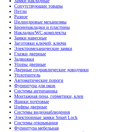
Замки накладные
Сопутствующие товары
Петли
Разное
Цилиндровые механизмы
Броненакладки и пластины
Накладки/WC-комплекты
Замки навесные
Заготовки ключей, ключи
Электромеханические замки
Глазки дверные
Задвижки
Упоры дверные
Дверные гидравлические доводчики
Уплотнитель
Автоматические пороги
Фурнитура для окон
Системы антипаника
Монтажная пена, герметики, клеи
Ящики почтовые
Цифры дверные
Системы видеонаблюдения
Электронные замки Smart Lock
Системы открывания
Фурнитура мебельная