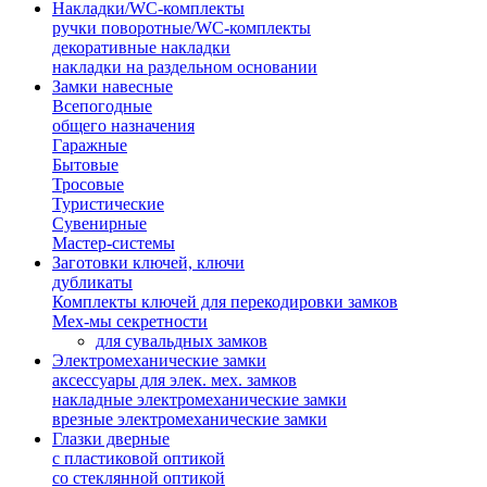
Накладки/WC-комплекты
ручки поворотные/WC-комплекты
декоративные накладки
накладки на раздельном основании
Замки навесные
Всепогодные
общего назначения
Гаражные
Бытовые
Тросовые
Туристические
Сувенирные
Мастер-системы
Заготовки ключей, ключи
дубликаты
Комплекты ключей для перекодировки замков
Мех-мы секретности
для сувальдных замков
Электромеханические замки
аксессуары для элек. мех. замков
накладные электромеханические замки
врезные электромеханические замки
Глазки дверные
с пластиковой оптикой
со стеклянной оптикой