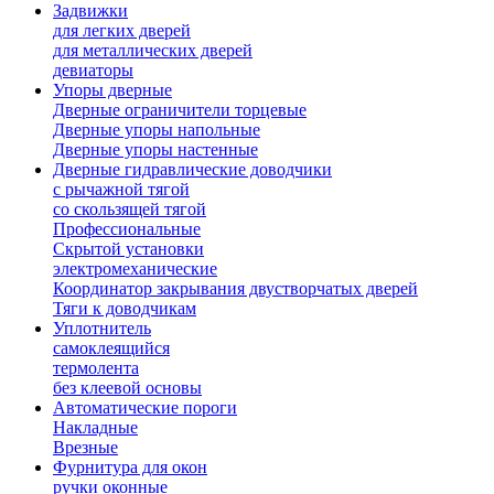
Задвижки
для легких дверей
для металлических дверей
девиаторы
Упоры дверные
Дверные ограничители торцевые
Дверные упоры напольные
Дверные упоры настенные
Дверные гидравлические доводчики
с рычажной тягой
со скользящей тягой
Профессиональные
Скрытой установки
электромеханические
Координатор закрывания двустворчатых дверей
Тяги к доводчикам
Уплотнитель
самоклеящийся
термолента
без клеевой основы
Автоматические пороги
Накладные
Врезные
Фурнитура для окон
ручки оконные