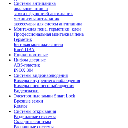
Системы антипаника
овальные штанги
замки с функцией анти-паник
механизмы анти-паник
аксессуары для систем антипаника
Монтажная пена, герметики, клеи
Профессиональная монтажная пена
Герметик
Бытовая монтажная пена
Клей ПВА
Ящики почтовые
Цифры дверные
ABS-пластик
INOX 304
Системы видеонаблюдения
Камеры внутреннего наблюдения
Камеры внешнего наблюдения
Видеоглазки
Электронные замки Smart Lock
Врезные замки
Rotator
Системы открывания
Раздвижные системы
Складные системы
Распашные системы