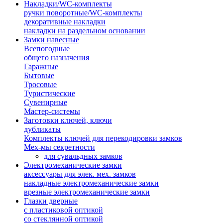
Накладки/WC-комплекты
ручки поворотные/WC-комплекты
декоративные накладки
накладки на раздельном основании
Замки навесные
Всепогодные
общего назначения
Гаражные
Бытовые
Тросовые
Туристические
Сувенирные
Мастер-системы
Заготовки ключей, ключи
дубликаты
Комплекты ключей для перекодировки замков
Мех-мы секретности
для сувальдных замков
Электромеханические замки
аксессуары для элек. мех. замков
накладные электромеханические замки
врезные электромеханические замки
Глазки дверные
с пластиковой оптикой
со стеклянной оптикой