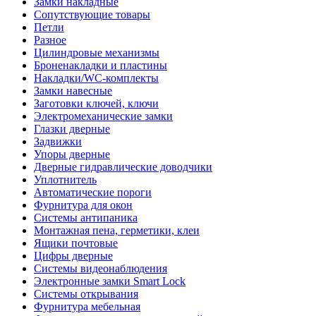
Замки накладные
Сопутствующие товары
Петли
Разное
Цилиндровые механизмы
Броненакладки и пластины
Накладки/WC-комплекты
Замки навесные
Заготовки ключей, ключи
Электромеханические замки
Глазки дверные
Задвижки
Упоры дверные
Дверные гидравлические доводчики
Уплотнитель
Автоматические пороги
Фурнитура для окон
Системы антипаника
Монтажная пена, герметики, клеи
Ящики почтовые
Цифры дверные
Системы видеонаблюдения
Электронные замки Smart Lock
Системы открывания
Фурнитура мебельная