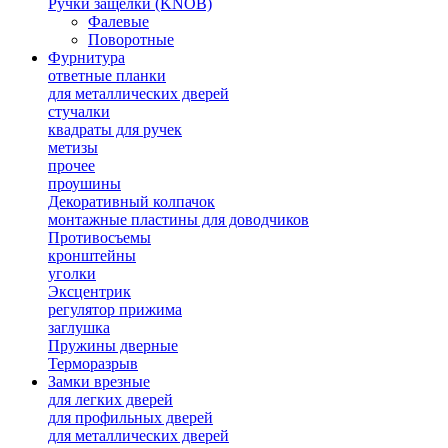
Ручки защелки (KNOB)
Фалевые
Поворотные
Фурнитура
ответные планки
для металлических дверей
стучалки
квадраты для ручек
метизы
прочее
проушины
Декоративный колпачок
монтажные пластины для доводчиков
Противосъемы
кронштейны
уголки
Эксцентрик
регулятор прижима
заглушка
Пружины дверные
Терморазрыв
Замки врезные
для легких дверей
для профильных дверей
для металлических дверей