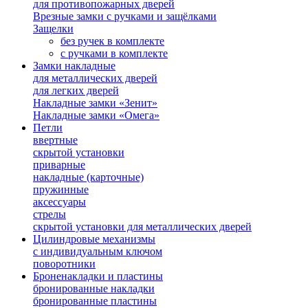
для противопожарных дверей
Врезные замки с ручками и защёлками
Защелки
без ручек в комплекте
с ручками в комплекте
Замки накладные
для металлических дверей
для легких дверей
Накладные замки «Зенит»
Накладные замки «Омега»
Петли
ввертные
скрытой установки
приварные
накладные (карточные)
пружинные
аксессуары
стрелы
скрытой установки для металлических дверей
Цилиндровые механизмы
с индивидуальным ключом
поворотники
Броненакладки и пластины
бронированные накладки
бронированные пластины