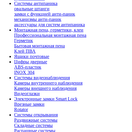
Системы антипаника
овальные штанги
замки с функцией анти-паник
механизмы анти-паник
аксессуары для систем антипаника
Монтажная пена, герметики, клеи
Профессиональная монтажная пена
Герметик
Бытовая монтажная пена
Клей ПВА
Ящики почтовые
Цифры дверные
ABS-пластик
INOX 304
Системы видеонаблюдения
Камеры внутреннего наблюдения
Камеры внешнего наблюдения
Видеоглазки
Электронные замки Smart Lock
Врезные замки
Rotator
Системы открывания
Раздвижные системы
Складные системы
Распашные системы