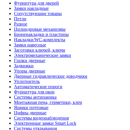
Фурнитура для дверей
Замки накладные
Сопутствующие товары
Петли
Разное
Цилиндровые механизмы
Броненакладки и пластины
Накладки/WC-комплекты
Замки навесные
Заготовки ключей, ключи
Электромеханические замки
Глазки дверные
Задвижки
Упоры дверные
Дверные гидравлические доводчики
Уплотнитель
Автоматические пороги
Фурнитура для окон
Системы антипаника
Монтажная пена, герметики, клеи
Ящики почтовые
Цифры дверные
Системы видеонаблюдения
Электронные замки Smart Lock
Системы открывания