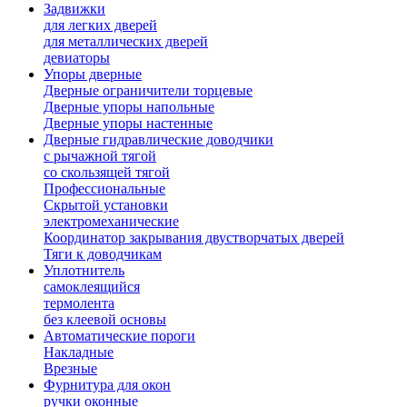
Задвижки
для легких дверей
для металлических дверей
девиаторы
Упоры дверные
Дверные ограничители торцевые
Дверные упоры напольные
Дверные упоры настенные
Дверные гидравлические доводчики
с рычажной тягой
со скользящей тягой
Профессиональные
Скрытой установки
электромеханические
Координатор закрывания двустворчатых дверей
Тяги к доводчикам
Уплотнитель
самоклеящийся
термолента
без клеевой основы
Автоматические пороги
Накладные
Врезные
Фурнитура для окон
ручки оконные