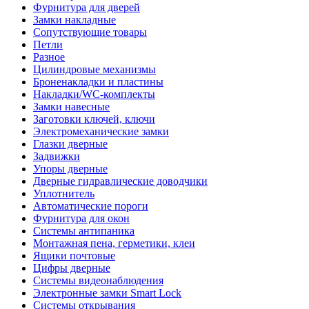
Фурнитура для дверей
Замки накладные
Сопутствующие товары
Петли
Разное
Цилиндровые механизмы
Броненакладки и пластины
Накладки/WC-комплекты
Замки навесные
Заготовки ключей, ключи
Электромеханические замки
Глазки дверные
Задвижки
Упоры дверные
Дверные гидравлические доводчики
Уплотнитель
Автоматические пороги
Фурнитура для окон
Системы антипаника
Монтажная пена, герметики, клеи
Ящики почтовые
Цифры дверные
Системы видеонаблюдения
Электронные замки Smart Lock
Системы открывания