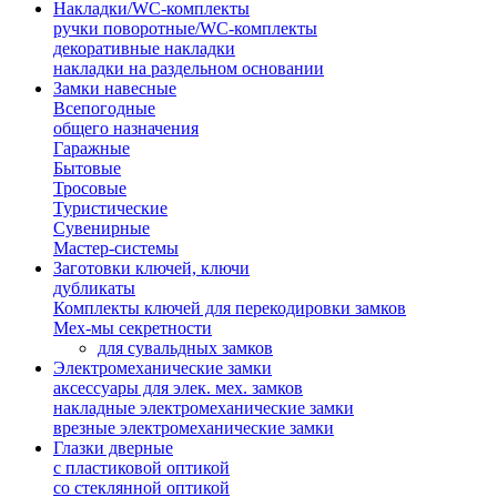
Накладки/WC-комплекты
ручки поворотные/WC-комплекты
декоративные накладки
накладки на раздельном основании
Замки навесные
Всепогодные
общего назначения
Гаражные
Бытовые
Тросовые
Туристические
Сувенирные
Мастер-системы
Заготовки ключей, ключи
дубликаты
Комплекты ключей для перекодировки замков
Мех-мы секретности
для сувальдных замков
Электромеханические замки
аксессуары для элек. мех. замков
накладные электромеханические замки
врезные электромеханические замки
Глазки дверные
с пластиковой оптикой
со стеклянной оптикой