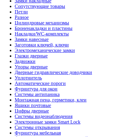
Замки накладные
Сопутствующие товары
Петли
Разное
Цилиндровые механизмы
Броненакладки и пластины
Накладки/WC-комплекты
Замки навесные
Заготовки ключей, ключи
Электромеханические замки
Глазки дверные
Задвижки
Упоры дверные
Дверные гидравлические доводчики
Уплотнитель
Автоматические пороги
Фурнитура для окон
Системы антипаника
Монтажная пена, герметики, клеи
Ящики почтовые
Цифры дверные
Системы видеонаблюдения
Электронные замки Smart Lock
Системы открывания
Фурнитура мебельная