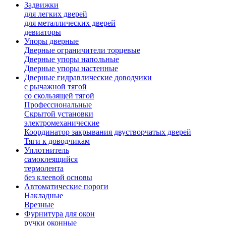
Задвижки
для легких дверей
для металлических дверей
девиаторы
Упоры дверные
Дверные ограничители торцевые
Дверные упоры напольные
Дверные упоры настенные
Дверные гидравлические доводчики
с рычажной тягой
со скользящей тягой
Профессиональные
Скрытой установки
электромеханические
Координатор закрывания двустворчатых дверей
Тяги к доводчикам
Уплотнитель
самоклеящийся
термолента
без клеевой основы
Автоматические пороги
Накладные
Врезные
Фурнитура для окон
ручки оконные