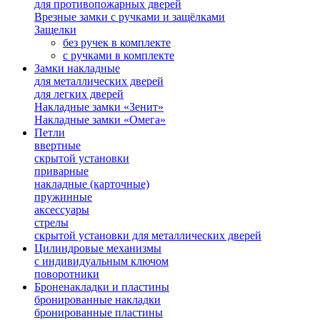
для противопожарных дверей
Врезные замки с ручками и защёлками
Защелки
без ручек в комплекте
с ручками в комплекте
Замки накладные
для металлических дверей
для легких дверей
Накладные замки «Зенит»
Накладные замки «Омега»
Петли
ввертные
скрытой установки
приварные
накладные (карточные)
пружинные
аксессуары
стрелы
скрытой установки для металлических дверей
Цилиндровые механизмы
с индивидуальным ключом
поворотники
Броненакладки и пластины
бронированные накладки
бронированные пластины