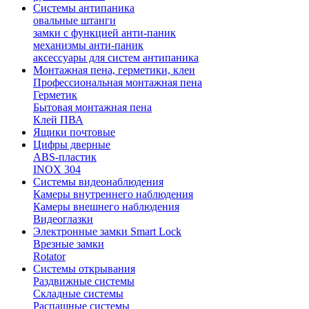
Системы антипаника
овальные штанги
замки с функцией анти-паник
механизмы анти-паник
аксессуары для систем антипаника
Монтажная пена, герметики, клеи
Профессиональная монтажная пена
Герметик
Бытовая монтажная пена
Клей ПВА
Ящики почтовые
Цифры дверные
ABS-пластик
INOX 304
Системы видеонаблюдения
Камеры внутреннего наблюдения
Камеры внешнего наблюдения
Видеоглазки
Электронные замки Smart Lock
Врезные замки
Rotator
Системы открывания
Раздвижные системы
Складные системы
Распашные системы