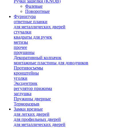
Ручки защелки (KNOB)
Фалевые
Поворотные
Фурнитура
ответные планки
для металлических дверей
стучалки
квадраты для ручек
метизы
прочее
проушины
Декоративный колпачок
монтажные пластины для доводчиков
Противосъемы
кронштейны
уголки
Эксцентрик
регулятор прижима
заглушка
Пружины дверные
Терморазрыв
Замки врезные
для легких дверей
для профильных дверей
для металлических дверей