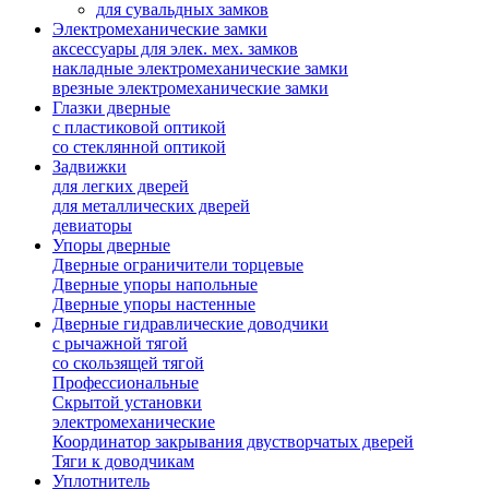
для сувальдных замков
Электромеханические замки
аксессуары для элек. мех. замков
накладные электромеханические замки
врезные электромеханические замки
Глазки дверные
с пластиковой оптикой
со стеклянной оптикой
Задвижки
для легких дверей
для металлических дверей
девиаторы
Упоры дверные
Дверные ограничители торцевые
Дверные упоры напольные
Дверные упоры настенные
Дверные гидравлические доводчики
с рычажной тягой
со скользящей тягой
Профессиональные
Скрытой установки
электромеханические
Координатор закрывания двустворчатых дверей
Тяги к доводчикам
Уплотнитель