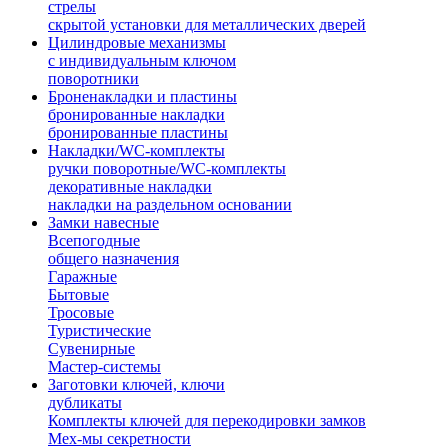
стрелы
скрытой установки для металлических дверей
Цилиндровые механизмы
с индивидуальным ключом
поворотники
Броненакладки и пластины
бронированные накладки
бронированные пластины
Накладки/WC-комплекты
ручки поворотные/WC-комплекты
декоративные накладки
накладки на раздельном основании
Замки навесные
Всепогодные
общего назначения
Гаражные
Бытовые
Тросовые
Туристические
Сувенирные
Мастер-системы
Заготовки ключей, ключи
дубликаты
Комплекты ключей для перекодировки замков
Мех-мы секретности