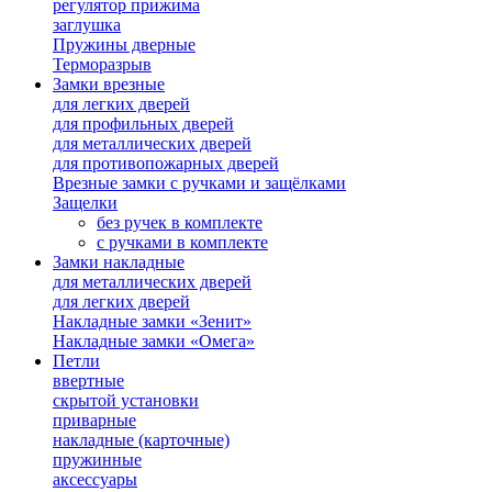
регулятор прижима
заглушка
Пружины дверные
Терморазрыв
Замки врезные
для легких дверей
для профильных дверей
для металлических дверей
для противопожарных дверей
Врезные замки с ручками и защёлками
Защелки
без ручек в комплекте
с ручками в комплекте
Замки накладные
для металлических дверей
для легких дверей
Накладные замки «Зенит»
Накладные замки «Омега»
Петли
ввертные
скрытой установки
приварные
накладные (карточные)
пружинные
аксессуары