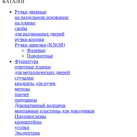
КАТАЛОГ
Ручки дверные
на раздельном основании
на планке
скобы
для раздвижных дверей
ручки-кнопки
Ручки защелки (KNOB)
Фалевые
Поворотные
Фурнитура
ответные планки
для металлических дверей
стучалки
квадраты для ручек
метизы
прочее
проушины
Декоративный колпачок
монтажные пластины для доводчиков
Противосъемы
кронштейны
уголки
Эксцентрик