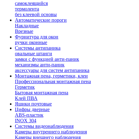
самоклеящийся
термолента
без клеевой основы
Автоматические пороги
Накладные
Врезные
Фурнитура для окон
ручки оконные
Системы антипаника
овальные штанги
замки с функцией анти-паник
механизмы анти-паник
аксессуары для систем антипаника
Монтажная пена, герметики, клеи
Профессиональная монтажная пена
Герметик
Бытовая монтажная пена
Клей ПВА
Ящики почтовые
Цифры дверные
ABS-пластик
INOX 304
Системы видеонаблюдения
Камеры внутреннего наблюдения
Камеры внешнего наблюдения