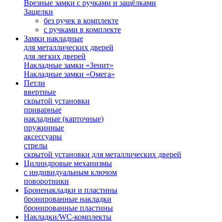
Врезные замки с ручками и защёлками
Защелки
без ручек в комплекте
с ручками в комплекте
Замки накладные
для металлических дверей
для легких дверей
Накладные замки «Зенит»
Накладные замки «Омега»
Петли
ввертные
скрытой установки
приварные
накладные (карточные)
пружинные
аксессуары
стрелы
скрытой установки для металлических дверей
Цилиндровые механизмы
с индивидуальным ключом
поворотники
Броненакладки и пластины
бронированные накладки
бронированные пластины
Накладки/WC-комплекты