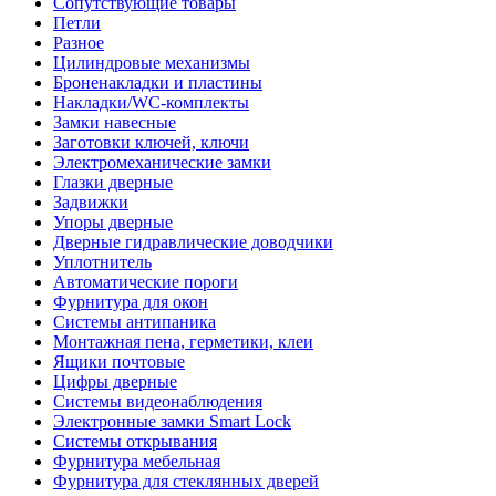
Сопутствующие товары
Петли
Разное
Цилиндровые механизмы
Броненакладки и пластины
Накладки/WC-комплекты
Замки навесные
Заготовки ключей, ключи
Электромеханические замки
Глазки дверные
Задвижки
Упоры дверные
Дверные гидравлические доводчики
Уплотнитель
Автоматические пороги
Фурнитура для окон
Системы антипаника
Монтажная пена, герметики, клеи
Ящики почтовые
Цифры дверные
Системы видеонаблюдения
Электронные замки Smart Lock
Системы открывания
Фурнитура мебельная
Фурнитура для стеклянных дверей