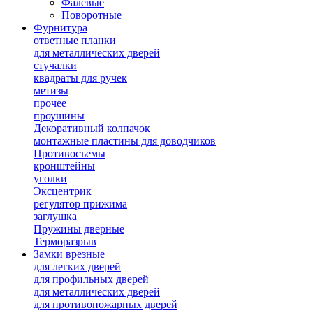
Фалевые
Поворотные
Фурнитура
ответные планки
для металлических дверей
стучалки
квадраты для ручек
метизы
прочее
проушины
Декоративный колпачок
монтажные пластины для доводчиков
Противосъемы
кронштейны
уголки
Эксцентрик
регулятор прижима
заглушка
Пружины дверные
Терморазрыв
Замки врезные
для легких дверей
для профильных дверей
для металлических дверей
для противопожарных дверей