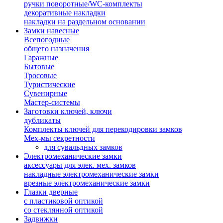
ручки поворотные/WC-комплекты
декоративные накладки
накладки на раздельном основании
Замки навесные
Всепогодные
общего назначения
Гаражные
Бытовые
Тросовые
Туристические
Сувенирные
Мастер-системы
Заготовки ключей, ключи
дубликаты
Комплекты ключей для перекодировки замков
Мех-мы секретности
для сувальдных замков
Электромеханические замки
аксессуары для элек. мех. замков
накладные электромеханические замки
врезные электромеханические замки
Глазки дверные
с пластиковой оптикой
со стеклянной оптикой
Задвижки