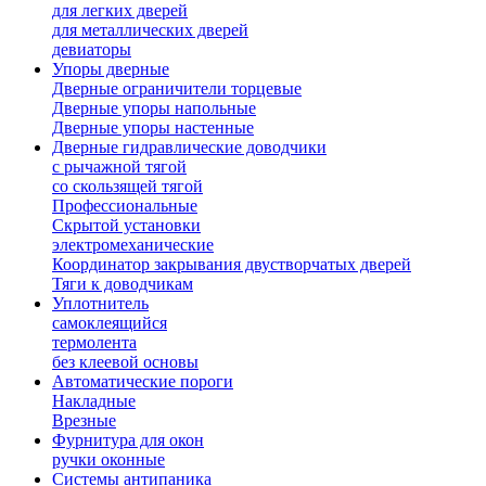
для легких дверей
для металлических дверей
девиаторы
Упоры дверные
Дверные ограничители торцевые
Дверные упоры напольные
Дверные упоры настенные
Дверные гидравлические доводчики
с рычажной тягой
со скользящей тягой
Профессиональные
Скрытой установки
электромеханические
Координатор закрывания двустворчатых дверей
Тяги к доводчикам
Уплотнитель
самоклеящийся
термолента
без клеевой основы
Автоматические пороги
Накладные
Врезные
Фурнитура для окон
ручки оконные
Системы антипаника