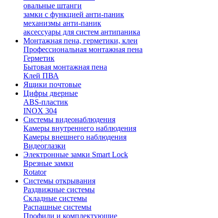
овальные штанги
замки с функцией анти-паник
механизмы анти-паник
аксессуары для систем антипаника
Монтажная пена, герметики, клеи
Профессиональная монтажная пена
Герметик
Бытовая монтажная пена
Клей ПВА
Ящики почтовые
Цифры дверные
ABS-пластик
INOX 304
Системы видеонаблюдения
Камеры внутреннего наблюдения
Камеры внешнего наблюдения
Видеоглазки
Электронные замки Smart Lock
Врезные замки
Rotator
Системы открывания
Раздвижные системы
Складные системы
Распашные системы
Профили и комплектующие