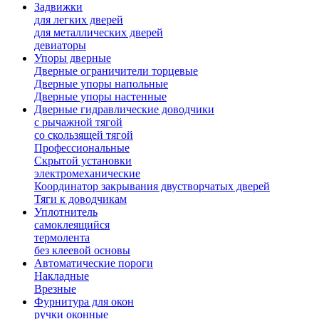
Задвижки
для легких дверей
для металлических дверей
девиаторы
Упоры дверные
Дверные ограничители торцевые
Дверные упоры напольные
Дверные упоры настенные
Дверные гидравлические доводчики
с рычажной тягой
со скользящей тягой
Профессиональные
Скрытой установки
электромеханические
Координатор закрывания двустворчатых дверей
Тяги к доводчикам
Уплотнитель
самоклеящийся
термолента
без клеевой основы
Автоматические пороги
Накладные
Врезные
Фурнитура для окон
ручки оконные