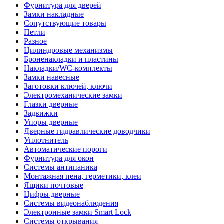
Фурнитура для дверей
Замки накладные
Сопутствующие товары
Петли
Разное
Цилиндровые механизмы
Броненакладки и пластины
Накладки/WC-комплекты
Замки навесные
Заготовки ключей, ключи
Электромеханические замки
Глазки дверные
Задвижки
Упоры дверные
Дверные гидравлические доводчики
Уплотнитель
Автоматические пороги
Фурнитура для окон
Системы антипаника
Монтажная пена, герметики, клеи
Ящики почтовые
Цифры дверные
Системы видеонаблюдения
Электронные замки Smart Lock
Системы открывания