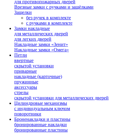
для противопожарных дверей
Врезные замки с ручками и защёлками
Защелки
без ручек в комплекте
с ручками в комплекте
Замки накладные
для металлических дверей
для легких дверей
Накладные замки «Зенит»
Накладные замки «Омега»
Петли
ввертные
скрытой установки
приварные
накладные (карточные)
пружинные
аксессуары
стрелы
скрытой установки для металлических дверей
Цилиндровые механизмы
с индивидуальным ключом
поворотники
Броненакладки и пластины
бронированные накладки
бронированные пластины