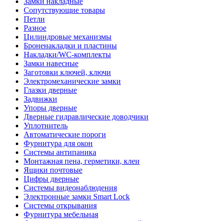
Замки накладные
Сопутствующие товары
Петли
Разное
Цилиндровые механизмы
Броненакладки и пластины
Накладки/WC-комплекты
Замки навесные
Заготовки ключей, ключи
Электромеханические замки
Глазки дверные
Задвижки
Упоры дверные
Дверные гидравлические доводчики
Уплотнитель
Автоматические пороги
Фурнитура для окон
Системы антипаника
Монтажная пена, герметики, клеи
Ящики почтовые
Цифры дверные
Системы видеонаблюдения
Электронные замки Smart Lock
Системы открывания
Фурнитура мебельная