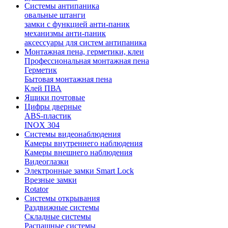
Системы антипаника
овальные штанги
замки с функцией анти-паник
механизмы анти-паник
аксессуары для систем антипаника
Монтажная пена, герметики, клеи
Профессиональная монтажная пена
Герметик
Бытовая монтажная пена
Клей ПВА
Ящики почтовые
Цифры дверные
ABS-пластик
INOX 304
Системы видеонаблюдения
Камеры внутреннего наблюдения
Камеры внешнего наблюдения
Видеоглазки
Электронные замки Smart Lock
Врезные замки
Rotator
Системы открывания
Раздвижные системы
Складные системы
Распашные системы