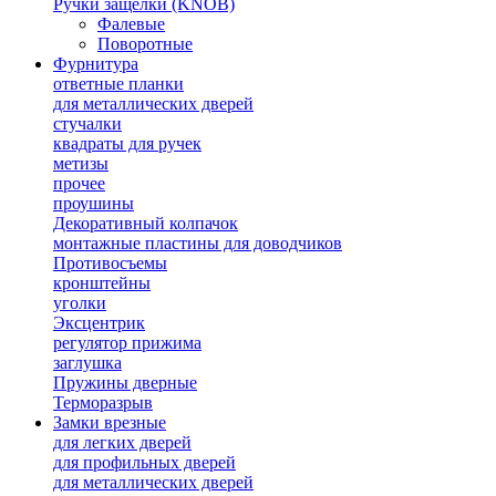
Ручки защелки (KNOB)
Фалевые
Поворотные
Фурнитура
ответные планки
для металлических дверей
стучалки
квадраты для ручек
метизы
прочее
проушины
Декоративный колпачок
монтажные пластины для доводчиков
Противосъемы
кронштейны
уголки
Эксцентрик
регулятор прижима
заглушка
Пружины дверные
Терморазрыв
Замки врезные
для легких дверей
для профильных дверей
для металлических дверей