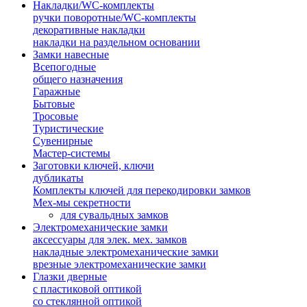
Накладки/WC-комплекты
ручки поворотные/WC-комплекты
декоративные накладки
накладки на раздельном основании
Замки навесные
Всепогодные
общего назначения
Гаражные
Бытовые
Тросовые
Туристические
Сувенирные
Мастер-системы
Заготовки ключей, ключи
дубликаты
Комплекты ключей для перекодировки замков
Мех-мы секретности
для сувальдных замков
Электромеханические замки
аксессуары для элек. мех. замков
накладные электромеханические замки
врезные электромеханические замки
Глазки дверные
с пластиковой оптикой
со стеклянной оптикой