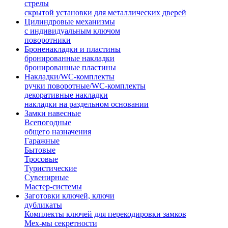
стрелы
скрытой установки для металлических дверей
Цилиндровые механизмы
с индивидуальным ключом
поворотники
Броненакладки и пластины
бронированные накладки
бронированные пластины
Накладки/WC-комплекты
ручки поворотные/WC-комплекты
декоративные накладки
накладки на раздельном основании
Замки навесные
Всепогодные
общего назначения
Гаражные
Бытовые
Тросовые
Туристические
Сувенирные
Мастер-системы
Заготовки ключей, ключи
дубликаты
Комплекты ключей для перекодировки замков
Мех-мы секретности