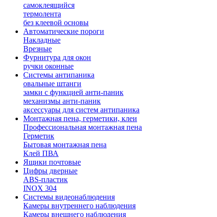
самоклеящийся
термолента
без клеевой основы
Автоматические пороги
Накладные
Врезные
Фурнитура для окон
ручки оконные
Системы антипаника
овальные штанги
замки с функцией анти-паник
механизмы анти-паник
аксессуары для систем антипаника
Монтажная пена, герметики, клеи
Профессиональная монтажная пена
Герметик
Бытовая монтажная пена
Клей ПВА
Ящики почтовые
Цифры дверные
ABS-пластик
INOX 304
Системы видеонаблюдения
Камеры внутреннего наблюдения
Камеры внешнего наблюдения