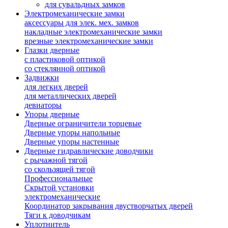
для сувальдных замков
Электромеханические замки
аксессуары для элек. мех. замков
накладные электромеханические замки
врезные электромеханические замки
Глазки дверные
с пластиковой оптикой
со стеклянной оптикой
Задвижки
для легких дверей
для металлических дверей
девиаторы
Упоры дверные
Дверные ограничители торцевые
Дверные упоры напольные
Дверные упоры настенные
Дверные гидравлические доводчики
с рычажной тягой
со скользящей тягой
Профессиональные
Скрытой установки
электромеханические
Координатор закрывания двустворчатых дверей
Тяги к доводчикам
Уплотнитель