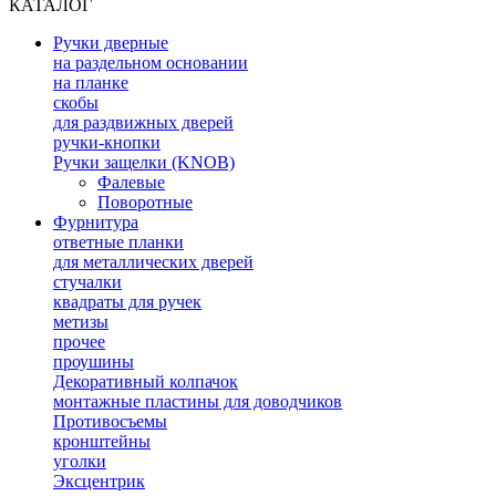
КАТАЛОГ
Ручки дверные
на раздельном основании
на планке
скобы
для раздвижных дверей
ручки-кнопки
Ручки защелки (KNOB)
Фалевые
Поворотные
Фурнитура
ответные планки
для металлических дверей
стучалки
квадраты для ручек
метизы
прочее
проушины
Декоративный колпачок
монтажные пластины для доводчиков
Противосъемы
кронштейны
уголки
Эксцентрик