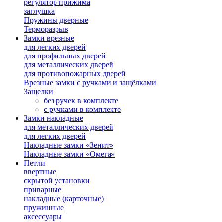
регулятор прижима
заглушка
Пружины дверные
Терморазрыв
Замки врезные
для легких дверей
для профильных дверей
для металлических дверей
для противопожарных дверей
Врезные замки с ручками и защёлками
Защелки
без ручек в комплекте
с ручками в комплекте
Замки накладные
для металлических дверей
для легких дверей
Накладные замки «Зенит»
Накладные замки «Омега»
Петли
ввертные
скрытой установки
приварные
накладные (карточные)
пружинные
аксессуары