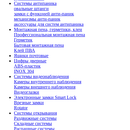
Системы антипаника
овальные штанги
замки с функцией анти-паник
механизмы анти-паник
аксессуары для систем антипаника
Монтажная пена, герметики, клеи
Профессиональная монтажная пена
Герметик
Бытовая монтажная пена
Клей ПВА
Ящики почтовые
Цифры дверные
ABS-пластик
INOX 304
Системы видеонаблюдения
Камеры внутреннего наблюдения
Камеры внешнего наблюдения
Видеоглазки
Электронные замки Smart Lock
Врезные замки
Rotator
Системы открывания
Раздвижные системы
Складные системы
Распашные системы