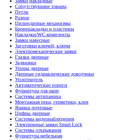
Замки накладные
Сопутствующие товары
Петли
Разное
Цилиндровые механизмы
Броненакладки и пластины
Накладки/WC-комплекты
Замки навесные
Заготовки ключей, ключи
Электромеханические замки
Глазки дверные
Задвижки
Упоры дверные
Дверные гидравлические доводчики
Уплотнитель
Автоматические пороги
Фурнитура для окон
Системы антипаника
Монтажная пена, герметики, клеи
Ящики почтовые
Цифры дверные
Системы видеонаблюдения
Электронные замки Smart Lock
Системы открывания
Фурнитура мебельная