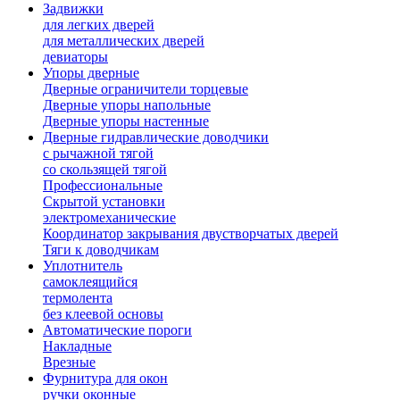
Задвижки
для легких дверей
для металлических дверей
девиаторы
Упоры дверные
Дверные ограничители торцевые
Дверные упоры напольные
Дверные упоры настенные
Дверные гидравлические доводчики
с рычажной тягой
со скользящей тягой
Профессиональные
Скрытой установки
электромеханические
Координатор закрывания двустворчатых дверей
Тяги к доводчикам
Уплотнитель
самоклеящийся
термолента
без клеевой основы
Автоматические пороги
Накладные
Врезные
Фурнитура для окон
ручки оконные