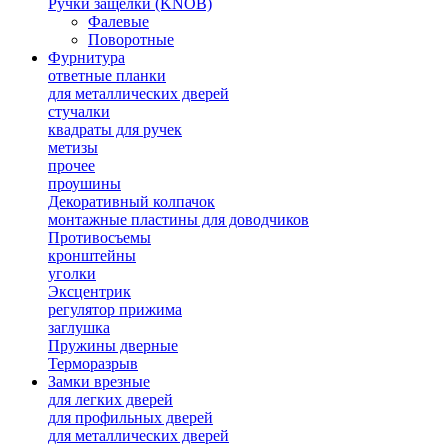
Ручки защелки (KNOB)
Фалевые
Поворотные
Фурнитура
ответные планки
для металлических дверей
стучалки
квадраты для ручек
метизы
прочее
проушины
Декоративный колпачок
монтажные пластины для доводчиков
Противосъемы
кронштейны
уголки
Эксцентрик
регулятор прижима
заглушка
Пружины дверные
Терморазрыв
Замки врезные
для легких дверей
для профильных дверей
для металлических дверей