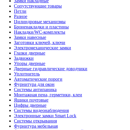
Замки накладные
Сопутствующие товары
Петли
Разное
Цилиндровые механизмы
Броненакладки и пластины
Накладки/WC-комплекты
Замки навесные
Заготовки ключей, ключи
Электромеханические замки
Глазки дверные
Задвижки
Упоры дверные
Дверные гидравлические доводчики
Уплотнитель
Автоматические пороги
Фурнитура для окон
Системы антипаника
Монтажная пена, герметики, клеи
Ящики почтовые
Цифры дверные
Системы видеонаблюдения
Электронные замки Smart Lock
Системы открывания
Фурнитура мебельная