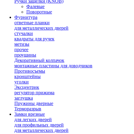
Ручки защелки (KNOB)
Фалевые
Поворотные
Фурнитура
ответные планки
для металлических дверей
стучалки
квадраты для ручек
метизы
прочее
проушины
Декоративный колпачок
монтажные пластины для доводчиков
Противосъемы
кронштейны
уголки
Эксцентрик
регулятор прижима
заглушка
Пружины дверные
Терморазрыв
Замки врезные
для легких дверей
для профильных дверей
для металлических дверей