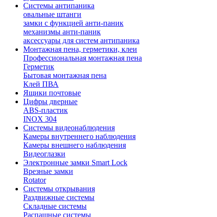
Системы антипаника
овальные штанги
замки с функцией анти-паник
механизмы анти-паник
аксессуары для систем антипаника
Монтажная пена, герметики, клеи
Профессиональная монтажная пена
Герметик
Бытовая монтажная пена
Клей ПВА
Ящики почтовые
Цифры дверные
ABS-пластик
INOX 304
Системы видеонаблюдения
Камеры внутреннего наблюдения
Камеры внешнего наблюдения
Видеоглазки
Электронные замки Smart Lock
Врезные замки
Rotator
Системы открывания
Раздвижные системы
Складные системы
Распашные системы