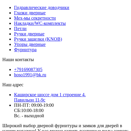
Гидравлические доводчики
Глазки дверные
Мех-мы секретности
Накладки/WC-комплекты
Петли
Ручки дверные
Ручки защелки (KNOB)
Упоры дверные
Фурнитура
Наши контакты
+79169087305
hoso1991@bk.ru
Наш адрес
Каширское шоссе дом 1 строение 4.
Павильон 11-9с
ПН-ПТ: 09:00-19:00
СБ:10:00-18:00
Вс. - выходной
Широкий выбор дверной фурнитуры и замков для дверей в
нашем магазине! У нас можно купить различные виды замков: