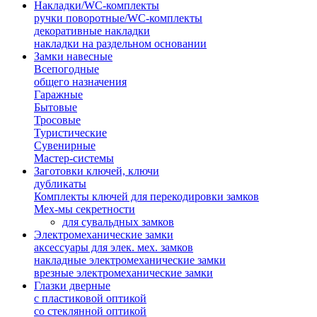
Накладки/WC-комплекты
ручки поворотные/WC-комплекты
декоративные накладки
накладки на раздельном основании
Замки навесные
Всепогодные
общего назначения
Гаражные
Бытовые
Тросовые
Туристические
Сувенирные
Мастер-системы
Заготовки ключей, ключи
дубликаты
Комплекты ключей для перекодировки замков
Мех-мы секретности
для сувальдных замков
Электромеханические замки
аксессуары для элек. мех. замков
накладные электромеханические замки
врезные электромеханические замки
Глазки дверные
с пластиковой оптикой
со стеклянной оптикой