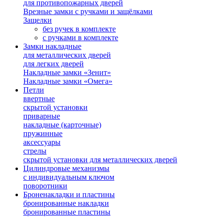
для противопожарных дверей
Врезные замки с ручками и защёлками
Защелки
без ручек в комплекте
с ручками в комплекте
Замки накладные
для металлических дверей
для легких дверей
Накладные замки «Зенит»
Накладные замки «Омега»
Петли
ввертные
скрытой установки
приварные
накладные (карточные)
пружинные
аксессуары
стрелы
скрытой установки для металлических дверей
Цилиндровые механизмы
с индивидуальным ключом
поворотники
Броненакладки и пластины
бронированные накладки
бронированные пластины