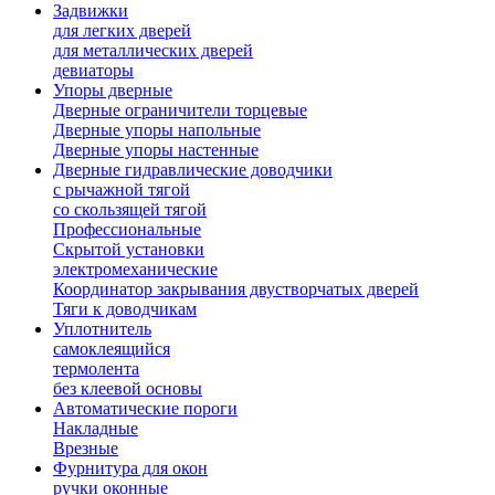
Задвижки
для легких дверей
для металлических дверей
девиаторы
Упоры дверные
Дверные ограничители торцевые
Дверные упоры напольные
Дверные упоры настенные
Дверные гидравлические доводчики
с рычажной тягой
со скользящей тягой
Профессиональные
Скрытой установки
электромеханические
Координатор закрывания двустворчатых дверей
Тяги к доводчикам
Уплотнитель
самоклеящийся
термолента
без клеевой основы
Автоматические пороги
Накладные
Врезные
Фурнитура для окон
ручки оконные