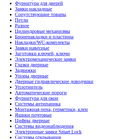
Фурнитура для дверей
Замки накладные
Сопутствующие товары
Петли
Разное
Цилиндровые механизмы
Броненакладки и пластины
Накладки/WC-комплекты
Замки навесные
Заготовки ключей, ключи
Электромеханические замки
Глазки дверные
Задвижки
Упоры дверные
Дверные гидравлические доводчики
Уплотнитель
Автоматические пороги
Фурнитура для окон
Системы антипаника
Монтажная пена, герметики, клеи
Ящики почтовые
Цифры дверные
Системы видеонаблюдения
Электронные замки Smart Lock
Системы открывания