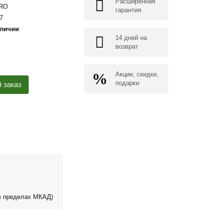
Расширенная
RO
гарантия
7
аличии
14 дней на
возврат
Акции, скидки,
подарки
 заказ
 пределах МКАД)