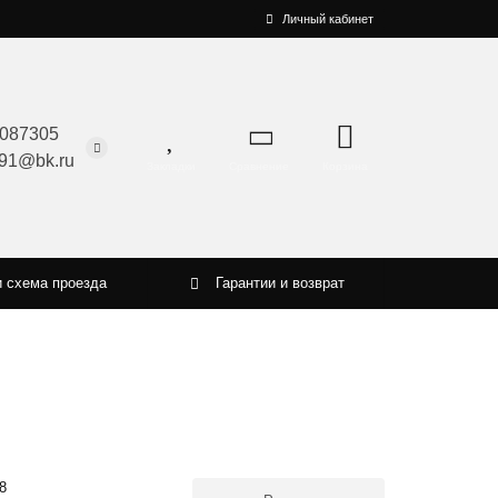
Личный кабинет
087305
91@bk.ru
Закладки
Сравнение
Корзина
и схема проезда
Гарантии и возврат
8