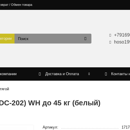
зврат / Обмен товара
+79169
тегории
hoso19
 компании
Доставка и Оплата
Контакты 
тягой
C-202) WH до 45 кг (белый)
Артикул:
1717