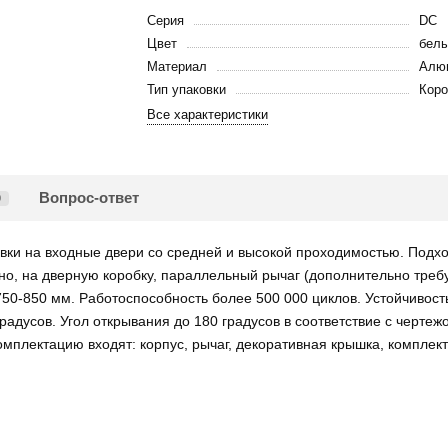
Серия
DC
Цвет
бел
Материал
Алю
Тип упаковки
Коро
Все характеристики
Вопрос-ответ
0
ки на входные двери со средней и высокой проходимостью. Подход
но, на дверную коробку, параллельный рычаг (дополнительно треб
750-850 мм. Работоспособность более 500 000 циклов. Устойчивость
адусов. Угол открывания до 180 градусов в соответствие с чертежо
омплектацию входят: корпус, рычаг, декоративная крышка, комплек