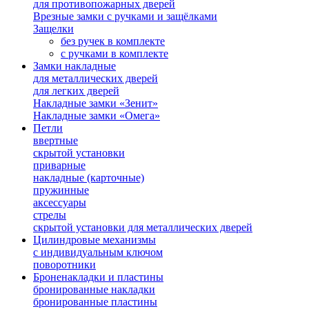
для противопожарных дверей
Врезные замки с ручками и защёлками
Защелки
без ручек в комплекте
с ручками в комплекте
Замки накладные
для металлических дверей
для легких дверей
Накладные замки «Зенит»
Накладные замки «Омега»
Петли
ввертные
скрытой установки
приварные
накладные (карточные)
пружинные
аксессуары
стрелы
скрытой установки для металлических дверей
Цилиндровые механизмы
с индивидуальным ключом
поворотники
Броненакладки и пластины
бронированные накладки
бронированные пластины