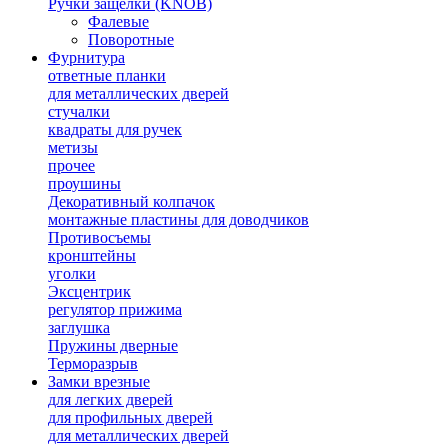
Ручки защелки (KNOB)
Фалевые
Поворотные
Фурнитура
ответные планки
для металлических дверей
стучалки
квадраты для ручек
метизы
прочее
проушины
Декоративный колпачок
монтажные пластины для доводчиков
Противосъемы
кронштейны
уголки
Эксцентрик
регулятор прижима
заглушка
Пружины дверные
Терморазрыв
Замки врезные
для легких дверей
для профильных дверей
для металлических дверей