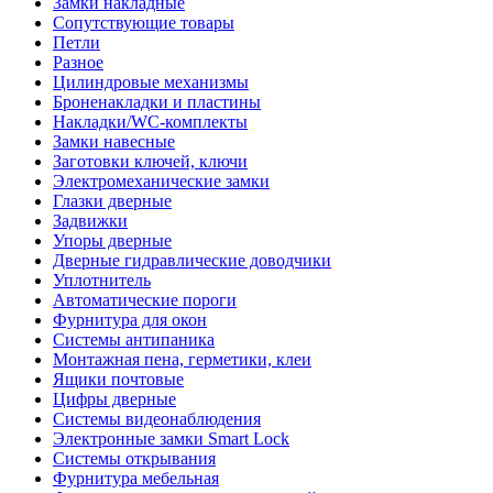
Замки накладные
Сопутствующие товары
Петли
Разное
Цилиндровые механизмы
Броненакладки и пластины
Накладки/WC-комплекты
Замки навесные
Заготовки ключей, ключи
Электромеханические замки
Глазки дверные
Задвижки
Упоры дверные
Дверные гидравлические доводчики
Уплотнитель
Автоматические пороги
Фурнитура для окон
Системы антипаника
Монтажная пена, герметики, клеи
Ящики почтовые
Цифры дверные
Системы видеонаблюдения
Электронные замки Smart Lock
Системы открывания
Фурнитура мебельная