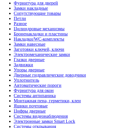
Фурнитура для дверей
Замки накладные
Сопутствующие товары
Петли
Разное
Цилиндровые механизмы
Броненакладки и пластины
Накладки/WC-комплекты
Замки навесные
Заготовки ключей, ключи
Электромеханические замки
Глазки дверные
Задвижки
Упоры дверные
Дверные гидравлические доводчики
Уплотнитель
Автоматические пороги
Фурнитура для окон
Системы антипаника
Монтажная пена, герметики, клеи
Ящики почтовые
Цифры дверные
Системы видеонаблюдения
Электронные замки Smart Lock
Системы открывания