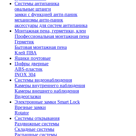
Системы антипаника
овальные штанги
замки с функцией анти-паник
механизмы анти-паник
аксессуары для систем антипаника
Монтажная пена, герметики, клеи
Профессиональная монтажная пена
Герметик
Бытовая монтажная пена
Клей ПВА
Ящики почтовые
Цифры дверные
ABS-пластик
INOX 304
Системы видеонаблюдения
Камеры внутреннего наблюдения
Камеры внешнего наблюдения
Видеоглазки
Электронные замки Smart Lock
Врезные замки
Rotator
Системы открывания
Раздвижные системы
Складные системы
Распашные системы