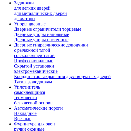
Задвижки
для легких дверей
для металлических дверей
девиаторы
Упоры дверные
Дверные ограничители торцевые
Дверные упоры напольные
Дверные упоры настенные
Дверные гидравлические доводчики
с рычажной тягой
со скользящей тягой
Профессиональные
Скрытой установки
электромеханические
Координатор закрывания двустворчатых дверей
Тяги к доводчикам
Уплотнитель
самоклеящийся
термолента
без клеевой основы
Автоматические пороги
Накладные
Врезные
Фурнитура для окон
ручки оконные