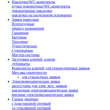
Накладки/WC-комплекты
ручки поворотные/WC-комплекты
декоративные накладки
накладки на раздельном основании
Замки навесные
Всепогодные
общего назначения
Гаражные
Бытовые
Тросовые
Туристические
Сувенирные
Мастер-системы
Заготовки ключей, ключи
дубликаты
Комплекты ключей для перекодировки замков
Мех-мы секретности
для сувальдных замков
Электромеханические замки
аксессуары для элек. мех. замков
накладные электромеханические замки
врезные электромеханические замки
Глазки дверные
с пластиковой оптикой
со стеклянной оптикой