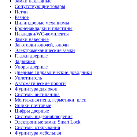
Замки накладные
Сопутствующие товары
Петли
Разное
Цилиндровые механизмы
Броненакладки и пластины
Накладки/WC-комплекты
Замки навесные
Заготовки ключей, ключи
Электромеханические замки
Глазки дверные
Задвижки
Упоры дверные
Дверные гидравлические доводчики
Уплотнитель
Автоматические пороги
Фурнитура для окон
Системы антипаника
Монтажная пена, герметики, клеи
Ящики почтовые
Цифры дверные
Системы видеонаблюдения
Электронные замки Smart Lock
Системы открывания
Фурнитура мебельная