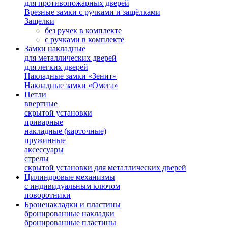
для противопожарных дверей
Врезные замки с ручками и защёлками
Защелки
без ручек в комплекте
с ручками в комплекте
Замки накладные
для металлических дверей
для легких дверей
Накладные замки «Зенит»
Накладные замки «Омега»
Петли
ввертные
скрытой установки
приварные
накладные (карточные)
пружинные
аксессуары
стрелы
скрытой установки для металлических дверей
Цилиндровые механизмы
с индивидуальным ключом
поворотники
Броненакладки и пластины
бронированные накладки
бронированные пластины