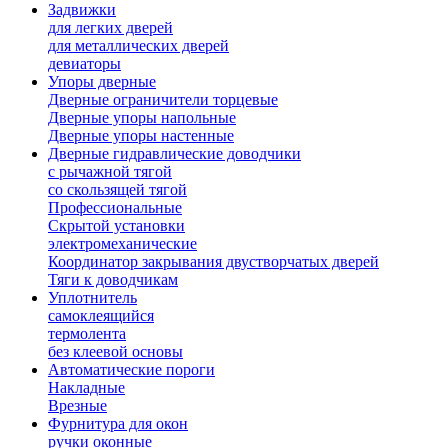
Задвижки
для легких дверей
для металлических дверей
девиаторы
Упоры дверные
Дверные ограничители торцевые
Дверные упоры напольные
Дверные упоры настенные
Дверные гидравлические доводчики
с рычажной тягой
со скользящей тягой
Профессиональные
Скрытой установки
электромеханические
Координатор закрывания двустворчатых дверей
Тяги к доводчикам
Уплотнитель
самоклеящийся
термолента
без клеевой основы
Автоматические пороги
Накладные
Врезные
Фурнитура для окон
ручки оконные