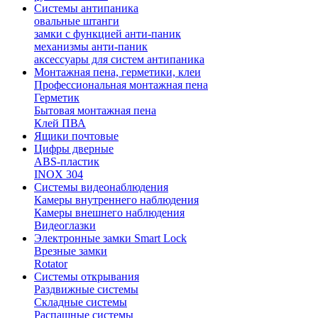
Системы антипаника
овальные штанги
замки с функцией анти-паник
механизмы анти-паник
аксессуары для систем антипаника
Монтажная пена, герметики, клеи
Профессиональная монтажная пена
Герметик
Бытовая монтажная пена
Клей ПВА
Ящики почтовые
Цифры дверные
ABS-пластик
INOX 304
Системы видеонаблюдения
Камеры внутреннего наблюдения
Камеры внешнего наблюдения
Видеоглазки
Электронные замки Smart Lock
Врезные замки
Rotator
Системы открывания
Раздвижные системы
Складные системы
Распашные системы