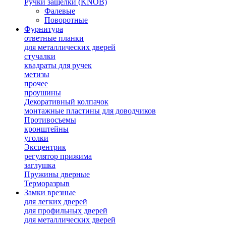
Ручки защелки (KNOB)
Фалевые
Поворотные
Фурнитура
ответные планки
для металлических дверей
стучалки
квадраты для ручек
метизы
прочее
проушины
Декоративный колпачок
монтажные пластины для доводчиков
Противосъемы
кронштейны
уголки
Эксцентрик
регулятор прижима
заглушка
Пружины дверные
Терморазрыв
Замки врезные
для легких дверей
для профильных дверей
для металлических дверей