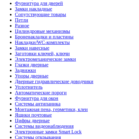
Фурнитура для дверей
Замки накладные
Сопутствующие товары
Петли
Разное
Цилиндровые механизмы
Броненакладки и пластины
Накладки/WC-комплекты
Замки навесные
Заготовки ключей, ключи
Электромеханические замки
Глазки дверные
Задвижки
Упоры дверные
Дверные гидравлические доводчики
Уплотнитель
Автоматические пороги
Фурнитура для окон
Системы антипаника
Монтажная пена, герметики, клеи
Ящики почтовые
Цифры дверные
Системы видеонаблюдения
Электронные замки Smart Lock
Системы открывания