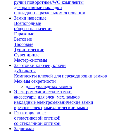
ручки поворотные/WC-комплекты
декоративные накладки
накладки на раздельном основании
Замки навесные
Всепогодные
общего назначения
Гаражные
Бытовые
Тросовые
Туристические
Сувенирные
Мастер-системы
Заготовки ключей, ключи
дубликаты
Комплекты ключей для перекодировки замков
Мех-мы секретности
для сувальдных замков
Электромеханические замки
аксессуары для элек. мех. замков
накладные электромеханические замки
врезные электромеханические замки
Глазки дверные
с пластиковой оптикой
со стеклянной оптикой
Задвижки