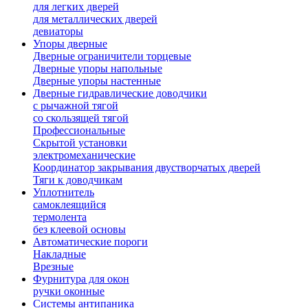
для легких дверей
для металлических дверей
девиаторы
Упоры дверные
Дверные ограничители торцевые
Дверные упоры напольные
Дверные упоры настенные
Дверные гидравлические доводчики
с рычажной тягой
со скользящей тягой
Профессиональные
Скрытой установки
электромеханические
Координатор закрывания двустворчатых дверей
Тяги к доводчикам
Уплотнитель
самоклеящийся
термолента
без клеевой основы
Автоматические пороги
Накладные
Врезные
Фурнитура для окон
ручки оконные
Системы антипаника