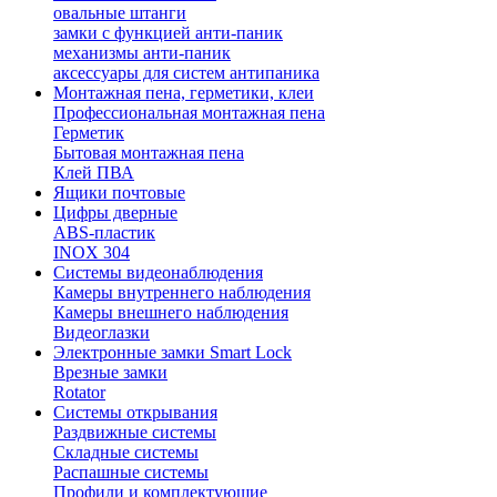
овальные штанги
замки с функцией анти-паник
механизмы анти-паник
аксессуары для систем антипаника
Монтажная пена, герметики, клеи
Профессиональная монтажная пена
Герметик
Бытовая монтажная пена
Клей ПВА
Ящики почтовые
Цифры дверные
ABS-пластик
INOX 304
Системы видеонаблюдения
Камеры внутреннего наблюдения
Камеры внешнего наблюдения
Видеоглазки
Электронные замки Smart Lock
Врезные замки
Rotator
Системы открывания
Раздвижные системы
Складные системы
Распашные системы
Профили и комплектующие