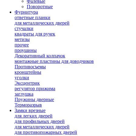
Фалевые
Поворотные
Фурнитура
ответные планки
для металлических дверей
стучалки
квадраты для ручек
метизы
прочее
проушины
Декоративный колпачок
монтажные пластины для доводчиков
Противосъемы
кронштейны
уголки
Эксцентрик
регулятор прижима
заглушка
Пружины дверные
Терморазрыв
Замки врезные
для легких дверей
для профильных дверей
для металлических дверей
для противопожарных дверей