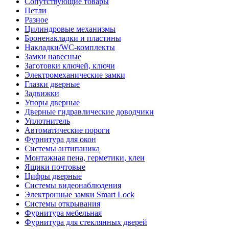
Сопутствующие товары
Петли
Разное
Цилиндровые механизмы
Броненакладки и пластины
Накладки/WC-комплекты
Замки навесные
Заготовки ключей, ключи
Электромеханические замки
Глазки дверные
Задвижки
Упоры дверные
Дверные гидравлические доводчики
Уплотнитель
Автоматические пороги
Фурнитура для окон
Системы антипаника
Монтажная пена, герметики, клеи
Ящики почтовые
Цифры дверные
Системы видеонаблюдения
Электронные замки Smart Lock
Системы открывания
Фурнитура мебельная
Фурнитура для стеклянных дверей