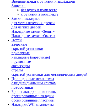
Врезные замки с ручками и защёлками
Защелки
без ручек в комплекте
с ручками в комплекте
Замки накладные
для металлических дверей
для легких дверей
Накладные замки «Зенит»
Накладные замки «Омега»
Петли
ввертные
скрытой установки
приварные
накладные (карточные)
пружинные
аксессуары
стрелы
скрытой установки для металлических дверей
Цилиндровые механизмы
с индивидуальным ключом
поворотники
Броненакладки и пластины
бронированные накладки
бронированные пластины
Накладки/WC-комплекты