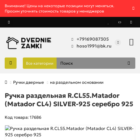
Внимание! Цены на некоторые позиции могут меняться.
Просим уточнять стоимость товаров у менеджеров
+79169087305
hoso1991@bk.ru
Все категории
Ручки дверные
на раздельном основании
Ручка раздельная R.CL55.Matador
(Matador CL4) SILVER-925 серебро 925
Код товара: 17686