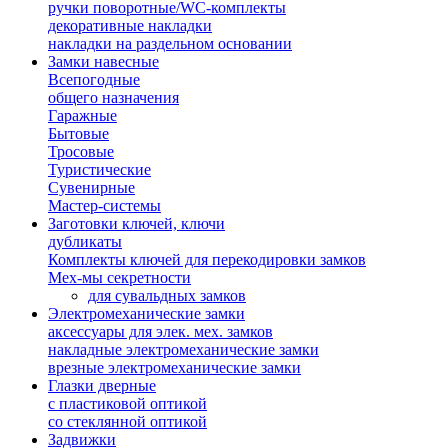
ручки поворотные/WC-комплекты
декоративные накладки
накладки на раздельном основании
Замки навесные
Всепогодные
общего назначения
Гаражные
Бытовые
Тросовые
Туристические
Сувенирные
Мастер-системы
Заготовки ключей, ключи
дубликаты
Комплекты ключей для перекодировки замков
Мех-мы секретности
для сувальдных замков
Электромеханические замки
аксессуары для элек. мех. замков
накладные электромеханические замки
врезные электромеханические замки
Глазки дверные
с пластиковой оптикой
со стеклянной оптикой
Задвижки