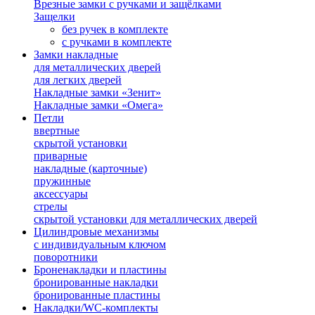
Врезные замки с ручками и защёлками
Защелки
без ручек в комплекте
с ручками в комплекте
Замки накладные
для металлических дверей
для легких дверей
Накладные замки «Зенит»
Накладные замки «Омега»
Петли
ввертные
скрытой установки
приварные
накладные (карточные)
пружинные
аксессуары
стрелы
скрытой установки для металлических дверей
Цилиндровые механизмы
с индивидуальным ключом
поворотники
Броненакладки и пластины
бронированные накладки
бронированные пластины
Накладки/WC-комплекты