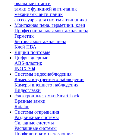
овальные штанги
замки с функцией анти-паник
механизмы анти-паник
аксессуары для систем антипаника
Монтажная пена, герметики, клеи
Профессиональная монтажная пена
Герметик
Бытовая монтажная пена
Клей ПВА
Ящики почтовые
Цифры дверные
ABS-пластик
INOX 304
Системы видеонаблюдения
Камеры внутреннего наблюдения
Камеры внешнего наблюдения
Видеоглазки
Электронные замки Smart Lock
Врезные замки
Rotator
Системы открывания
Раздвижные системы
Складные системы
Распашные системы
Профили и комплектующие