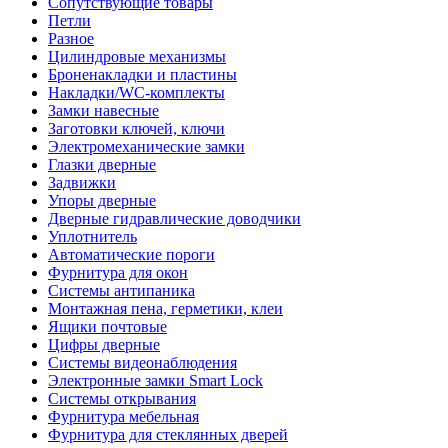
Сопутствующие товары
Петли
Разное
Цилиндровые механизмы
Броненакладки и пластины
Накладки/WC-комплекты
Замки навесные
Заготовки ключей, ключи
Электромеханические замки
Глазки дверные
Задвижки
Упоры дверные
Дверные гидравлические доводчики
Уплотнитель
Автоматические пороги
Фурнитура для окон
Системы антипаника
Монтажная пена, герметики, клеи
Ящики почтовые
Цифры дверные
Системы видеонаблюдения
Электронные замки Smart Lock
Системы открывания
Фурнитура мебельная
Фурнитура для стеклянных дверей