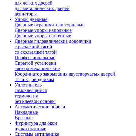
для легких дверей
для металлических дверей
девиаторы
Упоры дверные
Дверные ограничители торцевые
Дверные упоры напольные
Дверные упоры настенные
Дверные гидравлические доводчики
с рычажной тягой
со скользящей тягой
Профессиональные
Скрытой установки
электромеханические
Координатор закрывания двустворчатых дверей
Тяги к доводчикам
Уплотнитель
самоклеящийся
термолента
без клеевой основы
Автоматические пороги
Накладные
Врезные
Фурнитура для окон
ручки оконные
Системы антипаника