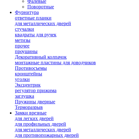
Фалевые
Поворотные
Фурнитура
ответные планки
для металлических дверей
стучалки
квадраты для ручек
метизы
прочее
проушины
Декоративный колпачок
монтажные пластины для доводчиков
Противосъемы
кронштейны
уголки
Эксцентрик
регулятор прижима
заглушка
Пружины дверные
Терморазрыв
Замки врезные
для легких дверей
для профильных дверей
для металлических дверей
для противопожарных дверей