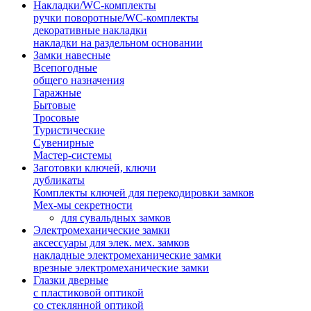
Накладки/WC-комплекты
ручки поворотные/WC-комплекты
декоративные накладки
накладки на раздельном основании
Замки навесные
Всепогодные
общего назначения
Гаражные
Бытовые
Тросовые
Туристические
Сувенирные
Мастер-системы
Заготовки ключей, ключи
дубликаты
Комплекты ключей для перекодировки замков
Мех-мы секретности
для сувальдных замков
Электромеханические замки
аксессуары для элек. мех. замков
накладные электромеханические замки
врезные электромеханические замки
Глазки дверные
с пластиковой оптикой
со стеклянной оптикой