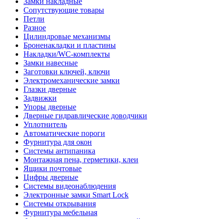
Замки накладные
Сопутствующие товары
Петли
Разное
Цилиндровые механизмы
Броненакладки и пластины
Накладки/WC-комплекты
Замки навесные
Заготовки ключей, ключи
Электромеханические замки
Глазки дверные
Задвижки
Упоры дверные
Дверные гидравлические доводчики
Уплотнитель
Автоматические пороги
Фурнитура для окон
Системы антипаника
Монтажная пена, герметики, клеи
Ящики почтовые
Цифры дверные
Системы видеонаблюдения
Электронные замки Smart Lock
Системы открывания
Фурнитура мебельная