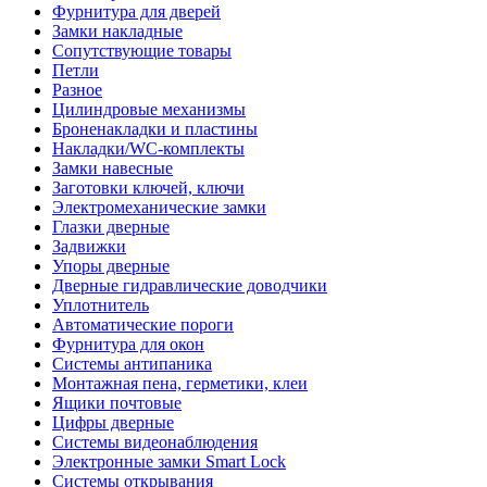
Фурнитура для дверей
Замки накладные
Сопутствующие товары
Петли
Разное
Цилиндровые механизмы
Броненакладки и пластины
Накладки/WC-комплекты
Замки навесные
Заготовки ключей, ключи
Электромеханические замки
Глазки дверные
Задвижки
Упоры дверные
Дверные гидравлические доводчики
Уплотнитель
Автоматические пороги
Фурнитура для окон
Системы антипаника
Монтажная пена, герметики, клеи
Ящики почтовые
Цифры дверные
Системы видеонаблюдения
Электронные замки Smart Lock
Системы открывания