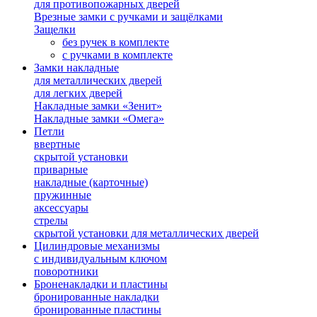
для противопожарных дверей
Врезные замки с ручками и защёлками
Защелки
без ручек в комплекте
с ручками в комплекте
Замки накладные
для металлических дверей
для легких дверей
Накладные замки «Зенит»
Накладные замки «Омега»
Петли
ввертные
скрытой установки
приварные
накладные (карточные)
пружинные
аксессуары
стрелы
скрытой установки для металлических дверей
Цилиндровые механизмы
с индивидуальным ключом
поворотники
Броненакладки и пластины
бронированные накладки
бронированные пластины