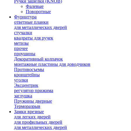
Ручки защелки (KNOB)
Фалевые
Поворотные
Фурнитура
ответные планки
для металлических дверей
стучалки
квадраты для ручек
метизы
прочее
проушины
Декоративный колпачок
монтажные пластины для доводчиков
Противосъемы
кронштейны
уголки
Эксцентрик
регулятор прижима
заглушка
Пружины дверные
Терморазрыв
Замки врезные
для легких дверей
для профильных дверей
для металлических дверей