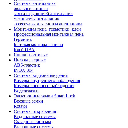
Системы антипаника
овальные штанги
замки с функцией анти-паник
механизмы анти-паник
аксессуары для систем антипаника
Монтажная пена, герметики, клеи
Профессиональная монтажная пена
Герметик
Бытовая монтажная пена
Клей ПВА
Ящики почтовые
Цифры дверные
ABS-пластик
INOX 304
Системы видеонаблюдения
Камеры внутреннего наблюдения
Камеры внешнего наблюдения
Видеоглазки
Электронные замки Smart Lock
Врезные замки
Rotator
Системы открывания
Раздвижные системы
Складные системы
Распашные системы