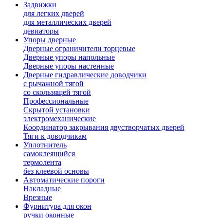
Задвижки
для легких дверей
для металлических дверей
девиаторы
Упоры дверные
Дверные ограничители торцевые
Дверные упоры напольные
Дверные упоры настенные
Дверные гидравлические доводчики
с рычажной тягой
со скользящей тягой
Профессиональные
Скрытой установки
электромеханические
Координатор закрывания двустворчатых дверей
Тяги к доводчикам
Уплотнитель
самоклеящийся
термолента
без клеевой основы
Автоматические пороги
Накладные
Врезные
Фурнитура для окон
ручки оконные